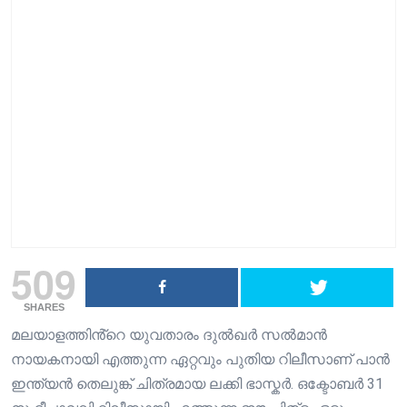
509
SHARES
മലയാളത്തിൻ്റെ യുവതാരം ദുൽഖർ സൽമാൻ
നായകനായി എത്തുന്ന ഏറ്റവും പുതിയ റിലീസാണ് പാൻ
ഇന്ത്യൻ തെലുങ്ക് ചിത്രമായ ലക്കി ഭാസ്കർ. ഒക്ടോബർ 31