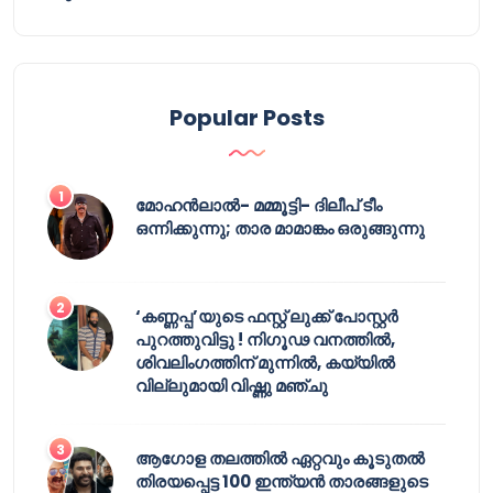
Popular Posts
മോഹൻലാൽ- മമ്മൂട്ടി- ദിലീപ് ടീം
ഒന്നിക്കുന്നു; താര മാമാങ്കം ഒരുങ്ങുന്നു
‘കണ്ണപ്പ’യുടെ ഫസ്റ്റ് ലുക്ക് പോസ്റ്റർ
പുറത്തുവിട്ടു ! നിഗൂഢ വനത്തിൽ,
ശിവലിംഗത്തിന് മുന്നിൽ, കയ്യിൽ
വില്ലുമായി വിഷ്ണു മഞ്ചു
ആഗോള തലത്തിൽ ഏറ്റവും കൂടുതൽ
തിരയപ്പെട്ട 100 ഇന്ത്യൻ താരങ്ങളുടെ