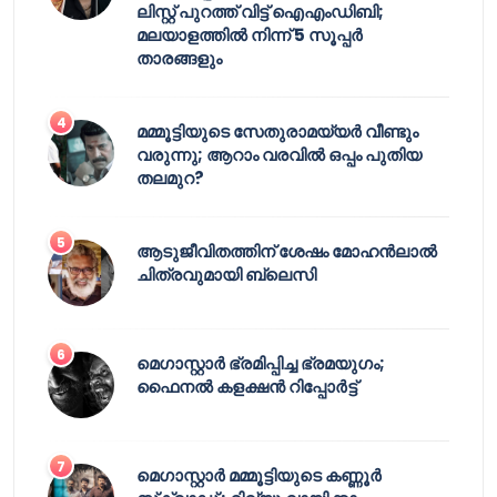
ലിസ്റ്റ് പുറത്ത് വിട്ട് ഐഎംഡിബി;
മലയാളത്തിൽ നിന്ന് 5 സൂപ്പർ
താരങ്ങളും
മമ്മൂട്ടിയുടെ സേതുരാമയ്യർ വീണ്ടും
വരുന്നു; ആറാം വരവിൽ ഒപ്പം പുതിയ
തലമുറ?
ആടുജീവിതത്തിന് ശേഷം മോഹൻലാൽ
ചിത്രവുമായി ബ്ലെസി
മെഗാസ്റ്റാർ ഭ്രമിപ്പിച്ച ഭ്രമയുഗം;
ഫൈനൽ കളക്ഷൻ റിപ്പോർട്ട്
മെഗാസ്റ്റാർ മമ്മൂട്ടിയുടെ കണ്ണൂർ