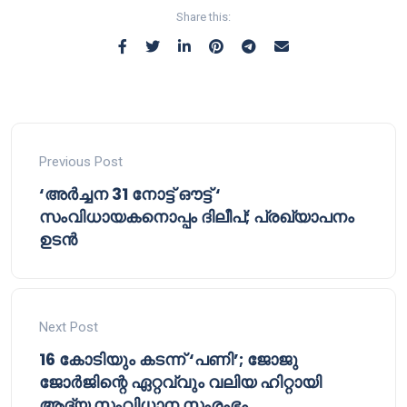
Share this:
Previous Post
‘അർച്ചന 31 നോട്ട് ഔട്ട് ‘
സംവിധായകനൊപ്പം ദിലീപ്; പ്രഖ്യാപനം
ഉടൻ
Next Post
16 കോടിയും കടന്ന് ‘പണി’; ജോജു
ജോർജിന്റെ ഏറ്റവ്വും വലിയ ഹിറ്റായി
ആദ്യ സംവിധാന സംരംഭം