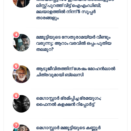
ലിസ്റ്റ് പുറത്ത് വിട്ട് ഐഎംഡിബി;
മലയാളത്തിൽ നിന്ന് 5 സൂപ്പർ
താരങ്ങളും
മമ്മൂട്ടിയുടെ സേതുരാമയ്യർ വീണ്ടും
വരുന്നു; ആറാം വരവിൽ ഒപ്പം പുതിയ
തലമുറ?
ആടുജീവിതത്തിന് ശേഷം മോഹൻലാൽ
ചിത്രവുമായി ബ്ലെസി
മെഗാസ്റ്റാർ ഭ്രമിപ്പിച്ച ഭ്രമയുഗം;
ഫൈനൽ കളക്ഷൻ റിപ്പോർട്ട്
മെഗാസ്റ്റാർ മമ്മൂട്ടിയുടെ കണ്ണൂർ