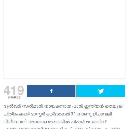
419
SHARES
ദുൽഖർ സൽമാൻ നായകനായ പാൻ ഇന്ത്യൻ തെലുങ്ക്
ചിത്രം ലക്കി ഭാസ്കർ ഒക്‌ടോബർ 31 നാണു ദീപാവലി
റിലീസായി ആഗോള തലത്തിൽ പ്രദർശനത്തിന്