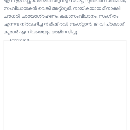
എന്ന് ഇൻസ്റ്റാഗ്രാമിൽ കുറിച്ച സ്വപ്ന, ദുൽഖർ സൽമാൻ,
സംവിധായകൻ വെങ്കി അറ്റ്ലൂരി, നായികയായ മീനാക്ഷി
ചൗധരി, ഛായാഗ്രഹണം, കലാസംവിധാനം, സംഗീതം
എന്നവ നിർവഹിച്ച നിമിഷ് രവി, ബംഗ്ളാൻ, ജി വി പ്രകാശ്
കുമാർ എന്നിവരെയും അഭിനന്ദിച്ചു.
Advertisement