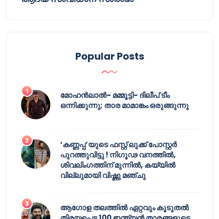
Popular Posts
മോഹൻലാൽ- മമ്മൂട്ടി- ദിലീപ് ടീം
ഒന്നിക്കുന്നു; താര മാമാങ്കം ഒരുങ്ങുന്നു
‘കണ്ണപ്പ’യുടെ ഫസ്റ്റ് ലുക്ക് പോസ്റ്റർ
പുറത്തുവിട്ടു ! നിഗൂഢ വനത്തിൽ,
ശിവലിംഗത്തിന് മുന്നിൽ, കയ്യിൽ
വില്ലുമായി വിഷ്ണു മഞ്ചു
ആഗോള തലത്തിൽ ഏറ്റവും കൂടുതൽ
തിരയപ്പെട്ട 100 ഇന്ത്യൻ താരങ്ങളുടെ