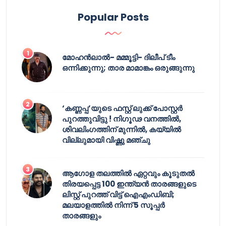
Popular Posts
മോഹൻലാൽ- മമ്മൂട്ടി- ദിലീപ് ടീം
ഒന്നിക്കുന്നു; താര മാമാങ്കം ഒരുങ്ങുന്നു
‘കണ്ണപ്പ’യുടെ ഫസ്റ്റ് ലുക്ക് പോസ്റ്റർ
പുറത്തുവിട്ടു ! നിഗൂഢ വനത്തിൽ,
ശിവലിംഗത്തിന് മുന്നിൽ, കയ്യിൽ
വില്ലുമായി വിഷ്ണു മഞ്ചു
ആഗോള തലത്തിൽ ഏറ്റവും കൂടുതൽ
തിരയപ്പെട്ട 100 ഇന്ത്യൻ താരങ്ങളുടെ
ലിസ്റ്റ് പുറത്ത് വിട്ട് ഐഎംഡിബി;
മലയാളത്തിൽ നിന്ന് 5 സൂപ്പർ
താരങ്ങളും