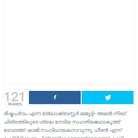
121
SHARES
ഭീഷ്മപർവം എന്ന ബ്ലോക്ക്ബസ്റ്റർ മമ്മൂട്ടി- അമൽ നീരദ്
ചിത്രത്തിലൂടെ ശ്രദ്ധ നേടിയ സഹതിരക്കഥാകൃത്ത്
ദേവദത്ത് ഷാജി സംവിധായകനാവുന്നു. ധീരൻ എന്ന്