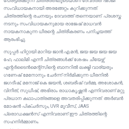
പേരിട്ടിരിക്കുന്ന ചിത്രത്തിലൂടെയാണ് ദേവദത്ത് ഷാജി
സംവിധായകനായി അരങ്ങേറ്റം കുറിക്കുന്നത്.
ചിത്രത്തിന്റെ രചനയും ദേവദത്ത് തന്നെയാണ്. പ്രശസ്ത
നടനും സംവിധായകനുമായ രാജേഷ് മാധവൻ
നായകനാകുന്ന ധീരന്റെ ചിത്രീകരണം പനിച്ചയത്ത്
ആരംഭിച്ചു.
സൂപ്പർ ഹിറ്റായി മാറിയ ജാൻ.എ.മൻ, ജയ ജയ ജയ ജയ
ഹേ, ഫാലിമി എന്നീ ചിത്രങ്ങൾക്ക് ശേഷം ചീയേഴ്സ്
എന്റർടൈൻമെന്റ്സിന്റെ ബാനറിൽ ലക്ഷ്മി വാര്യരും
ഗണേഷ് മേനോനും ചേർന്ന് നിർമിക്കുന്ന ധീരനിൽ
ജഗദീഷ്, മനോജ് കെ ജയൻ, ശബരീഷ് വർമ്മ, അശോകൻ,
വിനീത്, സുധീഷ്, അഭിരാം രാധാകൃഷ്ണൻ എന്നിവരാണ് മറ്റു
പ്രധാന കഥാപാത്രങ്ങളെ അവതരിപ്പിക്കുന്നത്. അർബൻ
മോഷൻ പിക്ചർസും, UVR മൂവീസ്, JAAS
പ്രൊഡക്ഷൻസ് എന്നിവരാണ് ഈ ചിത്രത്തിന്റെ
സഹനിർമ്മാണം.