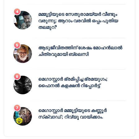
മമ്മൂട്ടിയുടെ സേതുരാമയ്യർ വീണ്ടും
വരുന്നു; ആറാം വരവിൽ ഒപ്പം പുതിയ
തലമുറ?
ആടുജീവിതത്തിന് ശേഷം മോഹൻലാൽ
ചിത്രവുമായി ബ്ലെസി
മെഗാസ്റ്റാർ ഭ്രമിപ്പിച്ച ഭ്രമയുഗം;
ഫൈനൽ കളക്ഷൻ റിപ്പോർട്ട്
മെഗാസ്റ്റാർ മമ്മൂട്ടിയുടെ കണ്ണൂർ
സ്‌ക്വാഡ് ; റിവ്യൂ വായിക്കാം.