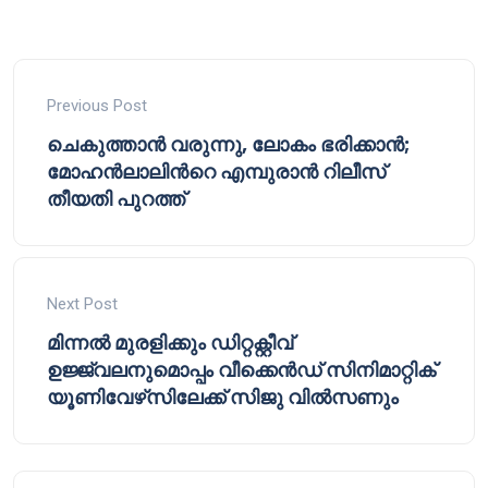
Previous Post
ചെകുത്താൻ വരുന്നു, ലോകം ഭരിക്കാൻ;
മോഹൻലാലിൻറെ എമ്പുരാൻ റിലീസ്
തീയതി പുറത്ത്
Next Post
മിന്നൽ മുരളിക്കും ഡിറ്റക്റ്റീവ്
ഉജ്ജ്വലനുമൊപ്പം വീക്കെൻഡ് സിനിമാറ്റിക്
യൂണിവേഴ്‌സിലേക്ക് സിജു വിൽസണും