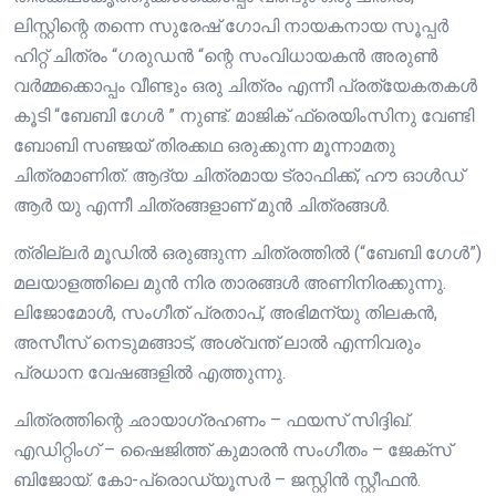
ലിസ്റ്റിന്റെ തന്നെ സുരേഷ് ഗോപി നായകനായ സൂപ്പർ
ഹിറ്റ്‌ ചിത്രം “ഗരുഡൻ “ന്റെ സംവിധായകൻ അരുൺ
വർമ്മക്കൊപ്പം വീണ്ടും ഒരു ചിത്രം എന്നീ പ്രത്യേകതകൾ
കൂടി “ബേബി ഗേൾ ” നുണ്ട്. മാജിക് ഫ്രെയിംസിനു വേണ്ടി
ബോബി സഞ്ജയ് തിരക്കഥ ഒരുക്കുന്ന മൂന്നാമതു
ചിത്രമാണിത്. ആദ്യ ചിത്രമായ ട്രാഫിക്ക്, ഹൗ ഓൾഡ്
ആർ യു എന്നീ ചിത്രങ്ങളാണ് മുൻ ചിത്രങ്ങൾ.
ത്രില്ലർ മൂഡിൽ ഒരുങ്ങുന്ന ചിത്രത്തിൽ (“ബേബി ഗേൾ”)
മലയാളത്തിലെ മുൻ നിര താരങ്ങൾ അണിനിരക്കുന്നു.
ലിജോമോൾ, സംഗീത് പ്രതാപ്, അഭിമന്യു തിലകൻ,
അസീസ് നെടുമങ്ങാട്, അശ്വന്ത് ലാൽ എന്നിവരും
പ്രധാന വേഷങ്ങളിൽ എത്തുന്നു.
ചിത്രത്തിന്റെ ഛായാഗ്രഹണം – ഫയസ് സിദ്ദിഖ്.
എഡിറ്റിംഗ് – ഷൈജിത്ത് കുമാരൻ സംഗീതം – ജേക്സ്
ബിജോയ്. കോ-പ്രൊഡ്യൂസർ – ജസ്റ്റിൻ സ്റ്റീഫൻ.