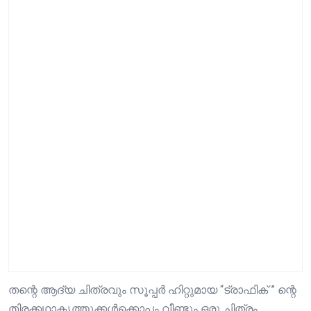
തന്റെ ആദ്യ ചിത്രവും സൂപ്പർ ഹിറ്റുമായ “ട്രാഫിക് ” ന്റെ
തിരക്കഥാകൃത്തുക്കൾക്കൊപ്പം വീണ്ടും ഒരു ചിത്രം,