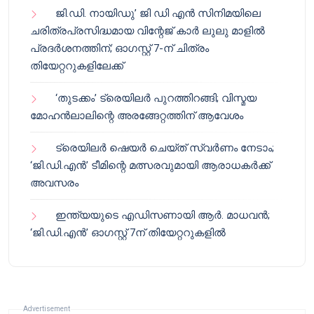
ജി.ഡി. നായിഡു’ ജി ഡി എൻ സിനിമയിലെ
ചരിത്രപ്രസിദ്ധമായ വിന്റേജ് കാർ ലുലു മാളിൽ
പ്രദർശനത്തിന്; ഓഗസ്റ്റ് 7-ന് ചിത്രം
തിയേറ്ററുകളിലേക്ക്
‘തുടക്കം’ ട്രെയിലർ പുറത്തിറങ്ങി; വിസ്മയ
മോഹൻലാലിന്റെ അരങ്ങേറ്റത്തിന് ആവേശം
ട്രെയിലർ ഷെയർ ചെയ്‌ത് സ്വർണം നേടാം;
‘ജി.ഡി.എൻ’ ടീമിന്റെ മത്സരവുമായി ആരാധകർക്ക്
അവസരം
ഇന്ത്യയുടെ എഡിസണായി ആർ. മാധവൻ;
‘ജി.ഡി.എൻ’ ഓഗസ്റ്റ് 7ന് തിയേറ്ററുകളിൽ
Advertisement