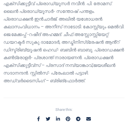
എക്സിക്കുട്ടീവ് പ്രൊഡ്യൂസർ നവീൻ. പി. തോമസ്.
ലൈൻ പ്രൊഡ്യൂസർ- സന്തോഷ് പന്തളം.
പ്രൊഡക്ഷൻ ഇൻചാർജ്. അഖിൽ യശോധരൻ.
കലാസംവിധാനം – അനീസ് നാടോടി. കോസ്റ്റ്യും മെൽവി.
ജെ.മേക്കപ്പ് -റഷീദ് അഹമ്മദ്. ചീഫ് അസ്സോസ്സിയേറ്റ്
ഡയറക്ടർ സുകു ദാമോദർ, അഡ്മിനിസ്‌ട്രേഷൻ ആൻ്റ്
ഡിസ്ട്രിബ്യൂഷൻ ഹെഡ്- ബബിൻ ബാബു. പ്രൊഡക്ഷൻ
കൺട്രോളർ- പ്രശാന്ത് നാരായണൻ. പ്രൊഡക്ഷൻ
എക്സിക്കുട്ടീവ്സ് – പ്രസാദ് നമ്പ്യാങ്കാവ്,ജയശീലൻ
സദാനന്ദൻ. സ്റ്റിൽസ്- പ്രേംലാൽ പട്ടാഴി.
അഡ്വർടൈസിംഗ് – ബ്രിങ്ഫോർത്ത്.
Share this: