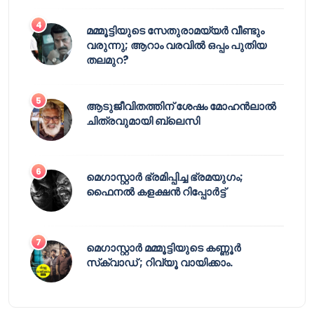
മമ്മൂട്ടിയുടെ സേതുരാമയ്യർ വീണ്ടും
വരുന്നു; ആറാം വരവിൽ ഒപ്പം പുതിയ
തലമുറ?
ആടുജീവിതത്തിന് ശേഷം മോഹൻലാൽ
ചിത്രവുമായി ബ്ലെസി
മെഗാസ്റ്റാർ ഭ്രമിപ്പിച്ച ഭ്രമയുഗം;
ഫൈനൽ കളക്ഷൻ റിപ്പോർട്ട്
മെഗാസ്റ്റാർ മമ്മൂട്ടിയുടെ കണ്ണൂർ
സ്‌ക്വാഡ് ; റിവ്യൂ വായിക്കാം.