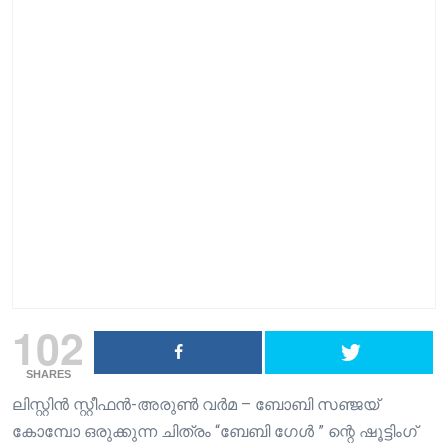
102
SHARES
ലിസ്റ്റിൻ സ്റ്റീഫൻ-അരുൺ വർമ – ബോബി സഞ്ജയ്‌
കോമ്പോ ഒരുക്കുന്ന ചിത്രം “ബേബി ഗേൾ ” ന്റെ ഷൂട്ടിംഗ്