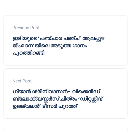
Previous Post
ഇടിയുടെ ‘പഞ്ചാര പഞ്ച്’ ആലപ്പുഴ
ജിംഖാന’യിലെ അടുത്ത ഗാനം
പുറത്തിറങ്ങി
Next Post
ധ്യാൻ ശ്രീനിവാസൻ- വീക്കെൻഡ്
ബ്ലോക്ക്ബസ്റ്റർസ് ചിത്രം ‘ഡിറ്റക്റ്റീവ്
ഉജ്ജ്വലൻ’ ടീസർ പുറത്ത്