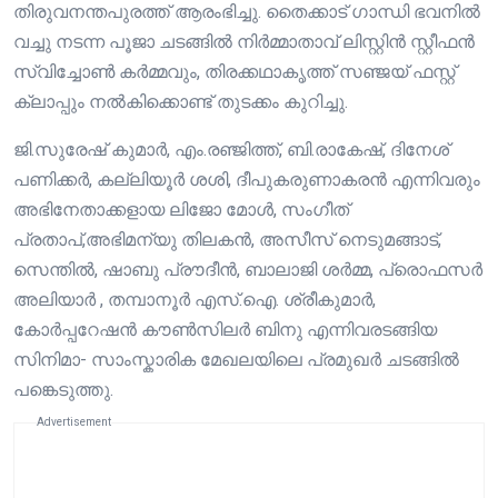
തിരുവനന്തപുരത്ത് ആരംഭിച്ചു. തൈക്കാട് ഗാന്ധി ഭവനിൽ
വച്ചു നടന്ന പൂജാ ചടങ്ങിൽ നിർമ്മാതാവ് ലിസ്റ്റിൻ സ്റ്റീഫൻ
സ്വിച്ചോൺ കർമ്മവും, തിരക്കഥാകൃത്ത് സഞ്ജയ് ഫസ്റ്റ്
ക്ലാപ്പും നൽകിക്കൊണ്ട് തുടക്കം കുറിച്ചു.
ജി.സുരേഷ് കുമാർ, എം.രഞ്ജിത്ത്, ബി.രാകേഷ്, ദിനേശ്
പണിക്കർ, കല്ലിയൂർ ശശി, ദീപുകരുണാകരൻ എന്നിവരും
അഭിനേതാക്കളായ ലിജോ മോൾ, സംഗീത്
പ്രതാപ്,അഭിമന്യു തിലകൻ, അസീസ് നെടുമങ്ങാട്,
സെന്തിൽ, ഷാബു പ്രൗദീൻ, ബാലാജി ശർമ്മ, പ്രൊഫസർ
അലിയാർ , തമ്പാനൂർ എസ്.ഐ. ശ്രീകുമാർ,
കോർപ്പറേഷൻ കൗൺസിലർ ബിനു എന്നിവരടങ്ങിയ
സിനിമാ- സാംസ്കാരിക മേഖലയിലെ പ്രമുഖർ ചടങ്ങിൽ
പങ്കെടുത്തു.
Advertisement