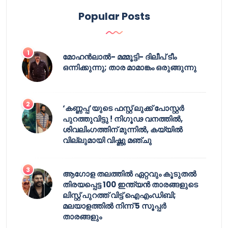
Popular Posts
മോഹൻലാൽ- മമ്മൂട്ടി- ദിലീപ് ടീം
ഒന്നിക്കുന്നു; താര മാമാങ്കം ഒരുങ്ങുന്നു
‘കണ്ണപ്പ’യുടെ ഫസ്റ്റ് ലുക്ക് പോസ്റ്റർ
പുറത്തുവിട്ടു ! നിഗൂഢ വനത്തിൽ,
ശിവലിംഗത്തിന് മുന്നിൽ, കയ്യിൽ
വില്ലുമായി വിഷ്ണു മഞ്ചു
ആഗോള തലത്തിൽ ഏറ്റവും കൂടുതൽ
തിരയപ്പെട്ട 100 ഇന്ത്യൻ താരങ്ങളുടെ
ലിസ്റ്റ് പുറത്ത് വിട്ട് ഐഎംഡിബി;
മലയാളത്തിൽ നിന്ന് 5 സൂപ്പർ
താരങ്ങളും