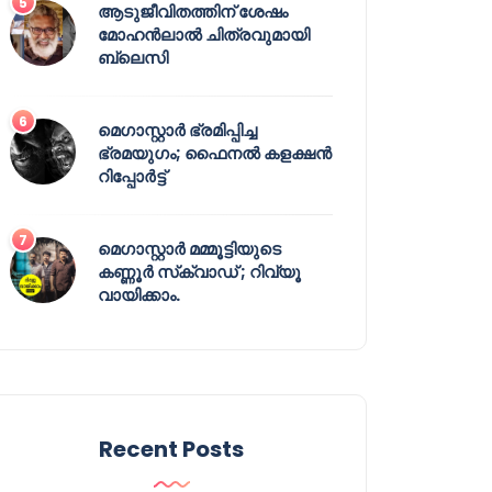
ആടുജീവിതത്തിന് ശേഷം
മോഹൻലാൽ ചിത്രവുമായി
ബ്ലെസി
മെഗാസ്റ്റാർ ഭ്രമിപ്പിച്ച
ഭ്രമയുഗം; ഫൈനൽ കളക്ഷൻ
റിപ്പോർട്ട്
മെഗാസ്റ്റാർ മമ്മൂട്ടിയുടെ
കണ്ണൂർ സ്‌ക്വാഡ് ; റിവ്യൂ
വായിക്കാം.
Recent Posts