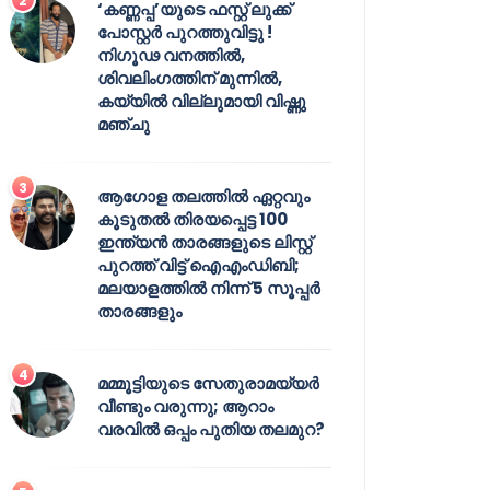
‘കണ്ണപ്പ’യുടെ ഫസ്റ്റ് ലുക്ക്
പോസ്റ്റർ പുറത്തുവിട്ടു !
നിഗൂഢ വനത്തിൽ,
ശിവലിംഗത്തിന് മുന്നിൽ,
കയ്യിൽ വില്ലുമായി വിഷ്ണു
മഞ്ചു
ആഗോള തലത്തിൽ ഏറ്റവും
കൂടുതൽ തിരയപ്പെട്ട 100
ഇന്ത്യൻ താരങ്ങളുടെ ലിസ്റ്റ്
പുറത്ത് വിട്ട് ഐഎംഡിബി;
മലയാളത്തിൽ നിന്ന് 5 സൂപ്പർ
താരങ്ങളും
മമ്മൂട്ടിയുടെ സേതുരാമയ്യർ
വീണ്ടും വരുന്നു; ആറാം
വരവിൽ ഒപ്പം പുതിയ തലമുറ?