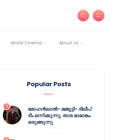
World Cinema
About Us
Popular Posts
മോഹൻലാൽ- മമ്മൂട്ടി- ദിലീപ്
ടീം ഒന്നിക്കുന്നു; താര മാമാങ്കം
ഒരുങ്ങുന്നു