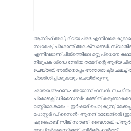
ആസിഫ് അലി, ദിവ്യ പ്രഭ എന്നിവരെ കൂടാതെ,
സുരേഷ്, പ്രശാന്ത് അലക്‌സാണ്ടര്‍, സ്വാതിദാ
എന്നിവരാണ് ചിത്രത്തിലെ മറ്റു പ്രധാന കഥാ
നിരൂപക ശ്രദ്ധ നേടിയ താമറിന്റെ ആദ്യ ചി
ചെയ്തത്. അതിനൊപ്പം അന്താരാഷ്ട്ര ചലച്
പ്രദര്‍ശിപ്പിക്കുകയും ചെയ്തിരുന്നു.
ഛായാഗ്രഹണം- അയാസ് ഹസൻ, സംഗീതം- ഗോവ
പ്രൊജക്റ്റ് ഡിസൈനർ- രഞ്ജിത് കരുണാകര
വസ്ത്രാലങ്കാരം – ഇർഷാദ് ചെറുകുന്ന്, മേക
പോസ്റ്റർ ഡിസൈൻ- ആനന്ദ് രാജേന്ദ്രൻ (ഇല്ലുമി
ഷുഹൈബ്, സിങ്ക് സൗണ്ട്- വൈശാഖ്, പിആർഒ
അഡ്വർടൈസ്‌മെന്റ് -ബ്രിങ്ഫോർത്ത്.