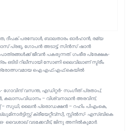
 ദീപക് പരമ്പോള്‍, ബാലതാരം ഓര്‍ഹാന്‍, രമ്യ
സ് പ്രഭു, ഗോപന്‍ അടാട്ട്, സിന്‍സ് ഷാന്‍
പാത്രങ്ങൾക്ക് ജീവൻ പകരുന്നത്. ഗംഭീര പ്രേക്ഷക-
ത്രം ഒടിടി റിലീസായി സോണി ലൈവിലാണ് സ്ട്രീം
ചിത്രോത്സവമായ ഐ.എഫ്.എഫ്.കെയില്‍
ിന്ദ് വസന്ത, എഡിറ്റർ- സംഗീത് പ്രതാപ്,
ൻ, കലാസംവിധാനം – വിശ്വനാഥൻ അരവിന്ദ്,
്കപ്പ് – സുധി, ലൈൻ പ്രൊഡക്ഷൻ – റഹിം പിഎംകെ,
നാർട്ടിസ്റ്റ് ക്രീയേറ്റീവ്സ്), സ്റ്റിൽസ്- എസ്‌ബികെ
- വൈശാഖ് വടക്കേവീട്, ജിനു അനിൽകുമാർ.