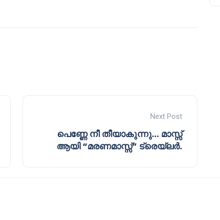
Next Post
പെണ്ണേ നീ തീയാകുന്നു… മാസ്സ്
ആയി “മരണമാസ്സ്‌” ട്രെയ്‌ലർ.