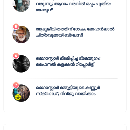
വരുന്നു; ആറാം വരവിൽ ഒപ്പം പുതിയ
തലമുറ?
ആടുജീവിതത്തിന് ശേഷം മോഹൻലാൽ
ചിത്രവുമായി ബ്ലെസി
മെഗാസ്റ്റാർ ഭ്രമിപ്പിച്ച ഭ്രമയുഗം;
ഫൈനൽ കളക്ഷൻ റിപ്പോർട്ട്
മെഗാസ്റ്റാർ മമ്മൂട്ടിയുടെ കണ്ണൂർ
സ്‌ക്വാഡ് ; റിവ്യൂ വായിക്കാം.