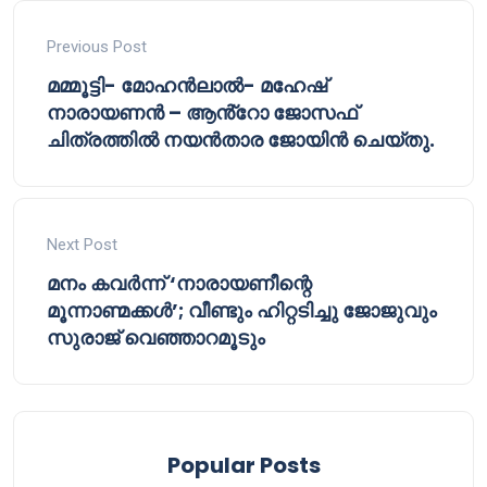
Previous Post
മമ്മൂട്ടി- മോഹൻലാൽ- മഹേഷ്
നാരായണൻ – ആൻ്റോ ജോസഫ്
ചിത്രത്തിൽ നയൻതാര ജോയിൻ ചെയ്തു.
Next Post
മനം കവര്‍ന്ന് ‘നാരായണീന്റെ
മൂന്നാണ്മക്കള്‍’; വീണ്ടും ഹിറ്റടിച്ചു ജോജുവും
സുരാജ് വെഞ്ഞാറമൂടും
Popular Posts