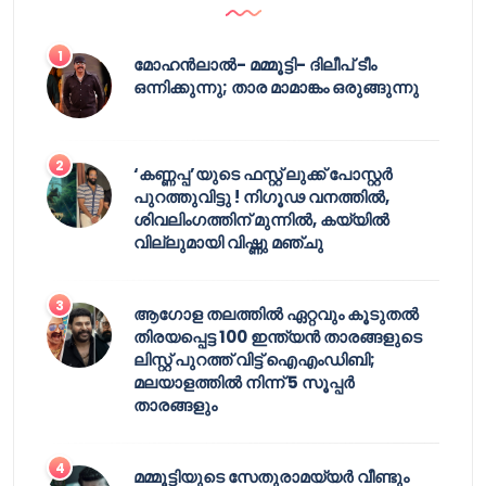
മോഹൻലാൽ- മമ്മൂട്ടി- ദിലീപ് ടീം
ഒന്നിക്കുന്നു; താര മാമാങ്കം ഒരുങ്ങുന്നു
‘കണ്ണപ്പ’യുടെ ഫസ്റ്റ് ലുക്ക് പോസ്റ്റർ
പുറത്തുവിട്ടു ! നിഗൂഢ വനത്തിൽ,
ശിവലിംഗത്തിന് മുന്നിൽ, കയ്യിൽ
വില്ലുമായി വിഷ്ണു മഞ്ചു
ആഗോള തലത്തിൽ ഏറ്റവും കൂടുതൽ
തിരയപ്പെട്ട 100 ഇന്ത്യൻ താരങ്ങളുടെ
ലിസ്റ്റ് പുറത്ത് വിട്ട് ഐഎംഡിബി;
മലയാളത്തിൽ നിന്ന് 5 സൂപ്പർ
താരങ്ങളും
മമ്മൂട്ടിയുടെ സേതുരാമയ്യർ വീണ്ടും