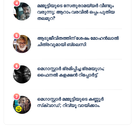
മമ്മൂട്ടിയുടെ സേതുരാമയ്യർ വീണ്ടും
വരുന്നു; ആറാം വരവിൽ ഒപ്പം പുതിയ
തലമുറ?
ആടുജീവിതത്തിന് ശേഷം മോഹൻലാൽ
ചിത്രവുമായി ബ്ലെസി
മെഗാസ്റ്റാർ ഭ്രമിപ്പിച്ച ഭ്രമയുഗം;
ഫൈനൽ കളക്ഷൻ റിപ്പോർട്ട്
മെഗാസ്റ്റാർ മമ്മൂട്ടിയുടെ കണ്ണൂർ
സ്‌ക്വാഡ് ; റിവ്യൂ വായിക്കാം.