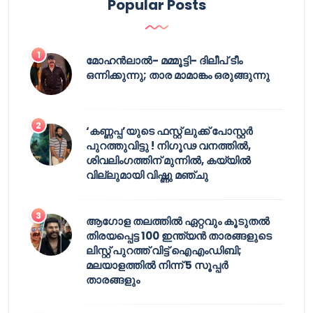
Popular Posts
മോഹൻലാൽ- മമ്മൂട്ടി- ദിലീപ് ടീം
ഒന്നിക്കുന്നു; താര മാമാങ്കം ഒരുങ്ങുന്നു
‘കണ്ണപ്പ’യുടെ ഫസ്റ്റ് ലുക്ക് പോസ്റ്റർ
പുറത്തുവിട്ടു ! നിഗൂഢ വനത്തിൽ,
ശിവലിംഗത്തിന് മുന്നിൽ, കയ്യിൽ
വില്ലുമായി വിഷ്ണു മഞ്ചു
ആഗോള തലത്തിൽ ഏറ്റവും കൂടുതൽ
തിരയപ്പെട്ട 100 ഇന്ത്യൻ താരങ്ങളുടെ
ലിസ്റ്റ് പുറത്ത് വിട്ട് ഐഎംഡിബി;
മലയാളത്തിൽ നിന്ന് 5 സൂപ്പർ
താരങ്ങളും