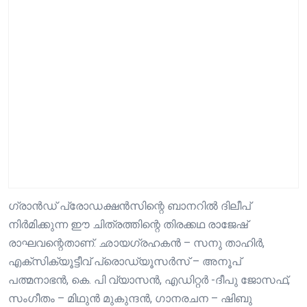
ഗ്രാൻഡ് പ്രോഡക്ഷൻസിന്റെ ബാനറിൽ ദിലീപ്
നിർമിക്കുന്ന ഈ ചിത്രത്തിന്റെ തിരക്കഥ രാജേഷ്
രാഘവന്റെതാണ്. ഛായഗ്രഹകൻ – സനു താഹിർ,
എക്സിക്യൂട്ടീവ് പ്രൊഡ്യൂസർസ് – അനൂപ്
പത്മനാഭൻ, കെ. പി വ്യാസൻ, എഡിറ്റർ -ദീപു ജോസഫ്,
സംഗീതം – മിഥുൻ മുകുന്ദൻ, ഗാനരചന – ഷിബു