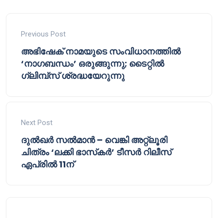
Previous Post
അഭിഷേക് നാമയുടെ സംവിധാനത്തിൽ
‘നാഗബന്ധം’ ഒരുങ്ങുന്നു; ടൈറ്റിൽ
ഗ്ലിമ്പ്‌സ് ശ്രദ്ധയേറുന്നു
Next Post
ദുൽഖർ സൽമാൻ – വെങ്കി അറ്റ്‌ലൂരി
ചിത്രം ‘ലക്കി ഭാസ്‌കർ’ ടീസർ റിലീസ്
ഏപ്രിൽ 11ന്