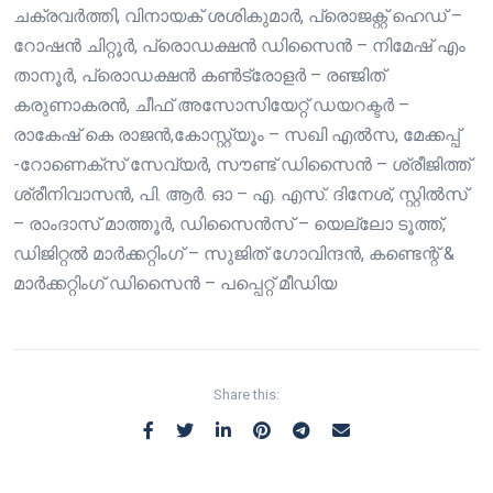
ചക്രവർത്തി, വിനായക് ശശികുമാർ, പ്രൊജക്റ്റ്‌ ഹെഡ് –
റോഷൻ ചിറ്റൂർ, പ്രൊഡക്ഷൻ ഡിസൈൻ – നിമേഷ് എം
താനൂർ, പ്രൊഡക്ഷൻ കൺട്രോളർ – രഞ്ജിത്
കരുണാകരൻ, ചീഫ് അസോസിയേറ്റ് ഡയറക്ടർ –
രാകേഷ് കെ രാജൻ,കോസ്റ്റ്യൂം – സഖി എൽസ, മേക്കപ്പ്
-റോണെക്സ് സേവ്യർ, സൗണ്ട് ഡിസൈൻ – ശ്രീജിത്ത്‌
ശ്രീനിവാസൻ, പി. ആർ. ഓ – എ. എസ്. ദിനേശ്, സ്റ്റിൽസ്
– രാംദാസ് മാത്തൂർ, ഡിസൈൻസ് – യെല്ലോ ടൂത്ത്‌,
ഡിജിറ്റൽ മാർക്കറ്റിംഗ് – സുജിത് ഗോവിന്ദൻ, കണ്ടെന്റ് &
മാർക്കറ്റിംഗ് ഡിസൈൻ – പപ്പെറ്റ് മീഡിയ
Share this: