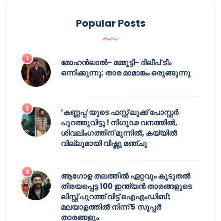
Popular Posts
മോഹൻലാൽ- മമ്മൂട്ടി- ദിലീപ് ടീം
ഒന്നിക്കുന്നു; താര മാമാങ്കം ഒരുങ്ങുന്നു
‘കണ്ണപ്പ’യുടെ ഫസ്റ്റ് ലുക്ക് പോസ്റ്റർ
പുറത്തുവിട്ടു ! നിഗൂഢ വനത്തിൽ,
ശിവലിംഗത്തിന് മുന്നിൽ, കയ്യിൽ
വില്ലുമായി വിഷ്ണു മഞ്ചു
ആഗോള തലത്തിൽ ഏറ്റവും കൂടുതൽ
തിരയപ്പെട്ട 100 ഇന്ത്യൻ താരങ്ങളുടെ
ലിസ്റ്റ് പുറത്ത് വിട്ട് ഐഎംഡിബി;
മലയാളത്തിൽ നിന്ന് 5 സൂപ്പർ
താരങ്ങളും