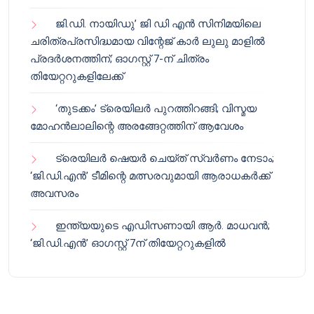
ജി.ഡി. നായിഡു’ ജി ഡി എൻ സിനിമയിലെ
ചരിത്രപ്രസിദ്ധമായ വിന്റേജ് കാർ ലുലു മാളിൽ
പ്രദർശനത്തിന്; ഓഗസ്റ്റ് 7-ന് ചിത്രം
തിയേറ്ററുകളിലേക്ക്
‘തുടക്കം’ ട്രെയിലർ പുറത്തിറങ്ങി; വിസ്മയ
മോഹൻലാലിന്റെ അരങ്ങേറ്റത്തിന് ആവേശം
ട്രെയിലർ ഷെയർ ചെയ്‌ത് സ്വർണം നേടാം;
‘ജി.ഡി.എൻ’ ടീമിന്റെ മത്സരവുമായി ആരാധകർക്ക്
അവസരം
ഇന്ത്യയുടെ എഡിസണായി ആർ. മാധവൻ;
‘ജി.ഡി.എൻ’ ഓഗസ്റ്റ് 7ന് തിയേറ്ററുകളിൽ