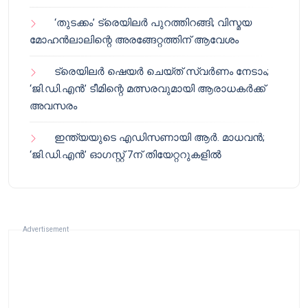
‘തുടക്കം’ ട്രെയിലർ പുറത്തിറങ്ങി; വിസ്മയ
മോഹൻലാലിന്റെ അരങ്ങേറ്റത്തിന് ആവേശം
ട്രെയിലർ ഷെയർ ചെയ്‌ത് സ്വർണം നേടാം;
‘ജി.ഡി.എൻ’ ടീമിന്റെ മത്സരവുമായി ആരാധകർക്ക്
അവസരം
ഇന്ത്യയുടെ എഡിസണായി ആർ. മാധവൻ;
‘ജി.ഡി.എൻ’ ഓഗസ്റ്റ് 7ന് തിയേറ്ററുകളിൽ
Advertisement