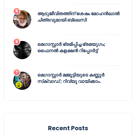
ആടുജീവിതത്തിന് ശേഷം മോഹൻലാൽ
ചിത്രവുമായി ബ്ലെസി
മെഗാസ്റ്റാർ ഭ്രമിപ്പിച്ച ഭ്രമയുഗം;
ഫൈനൽ കളക്ഷൻ റിപ്പോർട്ട്
മെഗാസ്റ്റാർ മമ്മൂട്ടിയുടെ കണ്ണൂർ
സ്‌ക്വാഡ് ; റിവ്യൂ വായിക്കാം.
Recent Posts