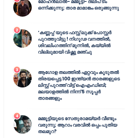
മോഹൻലാൽ- മമ്മൂട്ടി- ദിലീപ് ടീം
ഒന്നിക്കുന്നു; താര മാമാങ്കം ഒരുങ്ങുന്നു
‘കണ്ണപ്പ’യുടെ ഫസ്റ്റ് ലുക്ക് പോസ്റ്റർ
പുറത്തുവിട്ടു ! നിഗൂഢ വനത്തിൽ,
ശിവലിംഗത്തിന് മുന്നിൽ, കയ്യിൽ
വില്ലുമായി വിഷ്ണു മഞ്ചു
ആഗോള തലത്തിൽ ഏറ്റവും കൂടുതൽ
തിരയപ്പെട്ട 100 ഇന്ത്യൻ താരങ്ങളുടെ
ലിസ്റ്റ് പുറത്ത് വിട്ട് ഐഎംഡിബി;
മലയാളത്തിൽ നിന്ന് 5 സൂപ്പർ
താരങ്ങളും
മമ്മൂട്ടിയുടെ സേതുരാമയ്യർ വീണ്ടും
വരുന്നു; ആറാം വരവിൽ ഒപ്പം പുതിയ
തലമുറ?