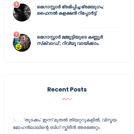
മെഗാസ്റ്റാർ ഭ്രമിപ്പിച്ച ഭ്രമയുഗം;
ഫൈനൽ കളക്ഷൻ റിപ്പോർട്ട്
മെഗാസ്റ്റാർ മമ്മൂട്ടിയുടെ കണ്ണൂർ
സ്‌ക്വാഡ് ; റിവ്യൂ വായിക്കാം.
Recent Posts
‘തുടക്കം’ ഇന്ന് മുതൽ തിയറ്ററുകളിൽ; വിസ്മയ
മോഹൻലാലിന്റെ ബിഗ് സ്ക്രീൻ അരങ്ങേറ്റം