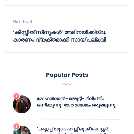
Next Post
‘കിസ്സിങ് സീനുകള്‍’ അഭിനയിക്കില്ല,
കാരണം വ്യക്തമാക്കി സായ് പല്ലവി
Popular Posts
മോഹൻലാൽ- മമ്മൂട്ടി- ദിലീപ് ടീം
ഒന്നിക്കുന്നു; താര മാമാങ്കം ഒരുങ്ങുന്നു
‘കണ്ണപ്പ’യുടെ ഫസ്റ്റ് ലുക്ക് പോസ്റ്റർ