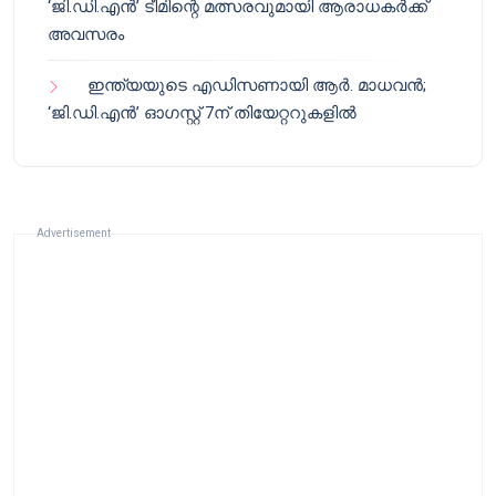
‘ജി.ഡി.എൻ’ ടീമിന്റെ മത്സരവുമായി ആരാധകർക്ക്
അവസരം
ഇന്ത്യയുടെ എഡിസണായി ആർ. മാധവൻ;
‘ജി.ഡി.എൻ’ ഓഗസ്റ്റ് 7ന് തിയേറ്ററുകളിൽ
Advertisement