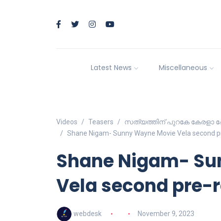
Latest News
Miscellaneous
Videos
Teasers
സത്യത്തിന് പുറകേ കേരളാ പോല
Shane Nigam- Sunny Wayne Movie Vela second pre
Shane Nigam- Su
Vela second pre-r
webdesk
November 9, 2023