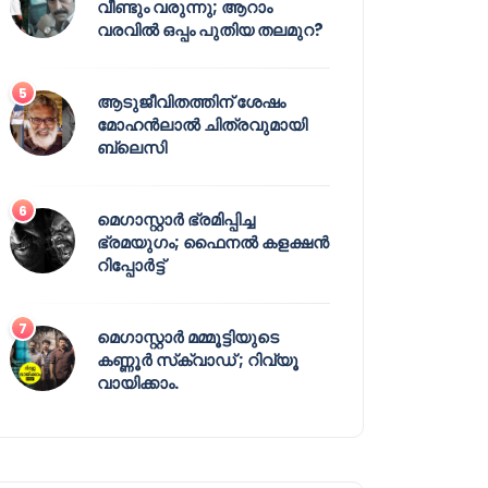
വീണ്ടും വരുന്നു; ആറാം
വരവിൽ ഒപ്പം പുതിയ തലമുറ?
ആടുജീവിതത്തിന് ശേഷം
മോഹൻലാൽ ചിത്രവുമായി
ബ്ലെസി
മെഗാസ്റ്റാർ ഭ്രമിപ്പിച്ച
ഭ്രമയുഗം; ഫൈനൽ കളക്ഷൻ
റിപ്പോർട്ട്
മെഗാസ്റ്റാർ മമ്മൂട്ടിയുടെ
കണ്ണൂർ സ്‌ക്വാഡ് ; റിവ്യൂ
വായിക്കാം.