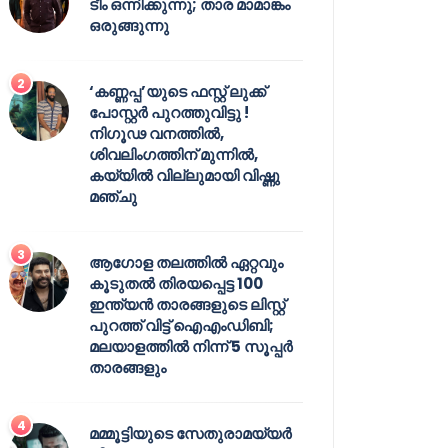
ടീം ഒന്നിക്കുന്നു; താര മാമാങ്കം
ഒരുങ്ങുന്നു
‘കണ്ണപ്പ’യുടെ ഫസ്റ്റ് ലുക്ക്
പോസ്റ്റർ പുറത്തുവിട്ടു !
നിഗൂഢ വനത്തിൽ,
ശിവലിംഗത്തിന് മുന്നിൽ,
കയ്യിൽ വില്ലുമായി വിഷ്ണു
മഞ്ചു
ആഗോള തലത്തിൽ ഏറ്റവും
കൂടുതൽ തിരയപ്പെട്ട 100
ഇന്ത്യൻ താരങ്ങളുടെ ലിസ്റ്റ്
പുറത്ത് വിട്ട് ഐഎംഡിബി;
മലയാളത്തിൽ നിന്ന് 5 സൂപ്പർ
താരങ്ങളും
മമ്മൂട്ടിയുടെ സേതുരാമയ്യർ