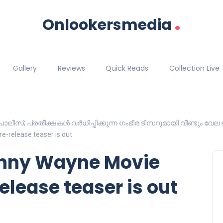
.
Onlookersmedia
Gallery
Reviews
Quick Reads
Collection Live
ീസ്; പ്രതീക്ഷകൾ വർധിപ്പിക്കുന്ന ഗംഭീര ടീസറുമായി വീണ്ടും വേല ട
-release teaser is out
nny Wayne Movie
elease teaser is out