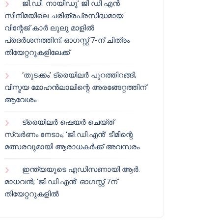
ജി.ഡി. നായിഡു’ ജി ഡി എൻ
സിനിമയിലെ ചരിത്രപ്രസിദ്ധമായ
വിന്റേജ് കാർ ലുലു മാളിൽ
പ്രദർശനത്തിന്; ഓഗസ്റ്റ് 7-ന് ചിത്രം
തിയേറ്ററുകളിലേക്ക്
‘തുടക്കം’ ട്രെയിലർ പുറത്തിറങ്ങി;
വിസ്മയ മോഹൻലാലിന്റെ അരങ്ങേറ്റത്തിന്
ആവേശം
ട്രെയിലർ ഷെയർ ചെയ്‌ത്
സ്വർണം നേടാം; ‘ജി.ഡി.എൻ’ ടീമിന്റെ
മത്സരവുമായി ആരാധകർക്ക് അവസരം
ഇന്ത്യയുടെ എഡിസണായി ആർ.
മാധവൻ; ‘ജി.ഡി.എൻ’ ഓഗസ്റ്റ് 7ന്
തിയേറ്ററുകളിൽ