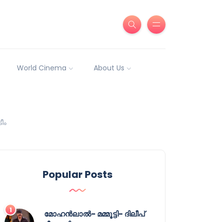
World Cinema
About Us
ീം
Popular Posts
മോഹൻലാൽ- മമ്മൂട്ടി- ദിലീപ്