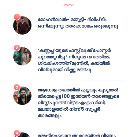
മോഹൻലാൽ- മമ്മൂട്ടി- ദിലീപ് ടീം
ഒന്നിക്കുന്നു; താര മാമാങ്കം ഒരുങ്ങുന്നു
‘കണ്ണപ്പ’യുടെ ഫസ്റ്റ് ലുക്ക് പോസ്റ്റർ
പുറത്തുവിട്ടു ! നിഗൂഢ വനത്തിൽ,
ശിവലിംഗത്തിന് മുന്നിൽ, കയ്യിൽ
വില്ലുമായി വിഷ്ണു മഞ്ചു
ആഗോള തലത്തിൽ ഏറ്റവും കൂടുതൽ
തിരയപ്പെട്ട 100 ഇന്ത്യൻ താരങ്ങളുടെ
ലിസ്റ്റ് പുറത്ത് വിട്ട് ഐഎംഡിബി;
മലയാളത്തിൽ നിന്ന് 5 സൂപ്പർ
താരങ്ങളും
മമ്മൂട്ടിയുടെ സേതുരാമയ്യർ വീണ്ടും