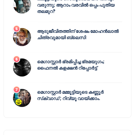
വരുന്നു; ആറാം വരവിൽ ഒപ്പം പുതിയ
തലമുറ?
ആടുജീവിതത്തിന് ശേഷം മോഹൻലാൽ
ചിത്രവുമായി ബ്ലെസി
മെഗാസ്റ്റാർ ഭ്രമിപ്പിച്ച ഭ്രമയുഗം;
ഫൈനൽ കളക്ഷൻ റിപ്പോർട്ട്
മെഗാസ്റ്റാർ മമ്മൂട്ടിയുടെ കണ്ണൂർ
സ്‌ക്വാഡ് ; റിവ്യൂ വായിക്കാം.