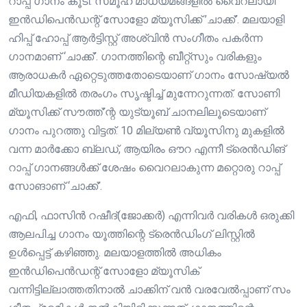
റാപ്പ് ഗാനം കൂടി. സമൂഹ മാധ്യമങ്ങളിൽ വെെറലായി
ഇൻഡിപെൻഡന്റ് സോളോ മ്യൂസിക്ക് ‌’ചാക്ക്’. മലയാളി
ഹിപ്പ് ഹോപ്പ് ആർട്ടിസ്റ്റ് അശ്വിൻ സംഗീതം പകർന്ന ​
ഗാനമാണ് ‘ചാക്ക്’. ഗാനത്തിന്റെ ബീറ്റ്സും വരികളും
ആരാധകർ ഏറ്റെടുത്തതോടെയാണ് ഗാനം സോഷ്യൽ
മീഡിയകളിൽ തരംഗം സൃഷ്ടിച്ച് മുന്നേറുന്നത്. സോണി
മ്യൂസിക്ക് സൗത്ത്’ന്റ യുട്യൂബ് ചാനലിലൂടെയാണ് ​
ഗാനം പുറത്തു വിട്ടത്. 10 മില്യൺ വ്യൂസിനു മുകളിൽ
വന്ന മാർക്കോ ബ്ലഡ്, ആയിരം ഔറ എന്നീ ട്രെൻഡിങ്
റാപ്പ് ഗാനങ്ങൾക്ക് ശേഷം വൈറലാകുന്ന മറ്റൊരു റാപ്പ്
സോങാണ് ‘ചാക്ക്’.
എഫി, ഫാസിൻ റഷീദ്(ജോക്കർ) എന്നിവർ വരികൾ ഒരുക്കി
ആലപിച്ച ഗാനം യൂത്തിന്റെ ട്രെൻഡിം​ഗ് ലിസ്റ്റിൽ
ഉൾപ്പെട്ട് കഴിഞ്ഞു. മലയാളത്തിൽ അധികം
ഇൻഡിപെൻഡന്റ് സോളോ മ്യൂസിക്
വന്നിട്ടില്ലാത്തതിനാൽ ചാക്കിന് വൻ വരവേൽപ്പാണ് സം​