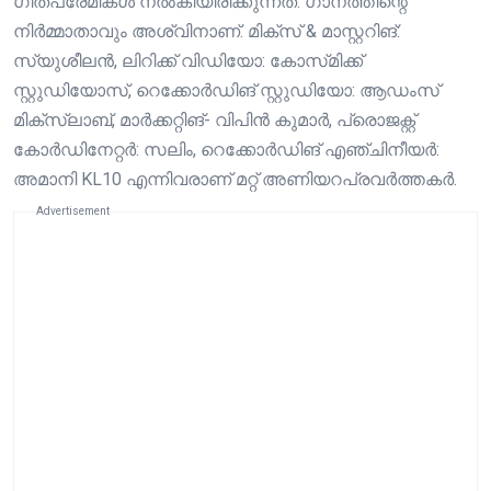
ഗീതപ്രേമികൾ നൽകിയിരിക്കുന്നത്. ​ഗാനത്തിന്റെ
നിർമ്മാതാവും അശ്വിനാണ്. മിക്സ് & മാസ്റ്ററിങ്:
സ്‍യുശീലൻ, ലിറിക്ക് വിഡിയോ: കോസ്‌മിക്ക്
സ്റ്റുഡിയോസ്, റെക്കോർഡിങ് സ്റ്റുഡിയോ: ആഡംസ്
മിക്സ്ലാബ്, മാർക്കറ്റിങ്- വിപിൻ കുമാർ, പ്രൊജക്റ്റ്
കോർഡിനേറ്റർ: സലിം, റെക്കോർഡിങ് എഞ്ചിനീയർ:
അമാനി KL10 എന്നിവരാണ് മറ്റ് അണിയറപ്രവർത്തകർ.
Advertisement