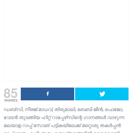
85
SHARES
ഡബ്സി, നീരജ് മാധവ്, തിരുമാലി, ബേബി ജീൻ, ഫെജോ,
വേടൻ തുടങ്ങിയ ഹിറ്റ് റാപ്പേഴ്‌സിന്റെ ഗാനങ്ങൾ വാഴുന്ന
മലയാള റാപ്പ് സോങ് പട്ടികയിലേക്ക് മറ്റൊരു തകർപ്പൻ