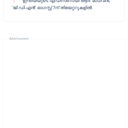
ഇന്ത്യയുടെ എഡിസണായി ആർ. മാധവൻ;
‘ജി.ഡി.എൻ’ ഓഗസ്റ്റ് 7ന് തിയേറ്ററുകളിൽ
Advertisement