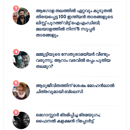
ആഗോള തലത്തിൽ ഏറ്റവും കൂടുതൽ
തിരയപ്പെട്ട 100 ഇന്ത്യൻ താരങ്ങളുടെ
ലിസ്റ്റ് പുറത്ത് വിട്ട് ഐഎംഡിബി;
മലയാളത്തിൽ നിന്ന് 5 സൂപ്പർ
താരങ്ങളും
മമ്മൂട്ടിയുടെ സേതുരാമയ്യർ വീണ്ടും
വരുന്നു; ആറാം വരവിൽ ഒപ്പം പുതിയ
തലമുറ?
ആടുജീവിതത്തിന് ശേഷം മോഹൻലാൽ
ചിത്രവുമായി ബ്ലെസി
മെഗാസ്റ്റാർ ഭ്രമിപ്പിച്ച ഭ്രമയുഗം;
ഫൈനൽ കളക്ഷൻ റിപ്പോർട്ട്