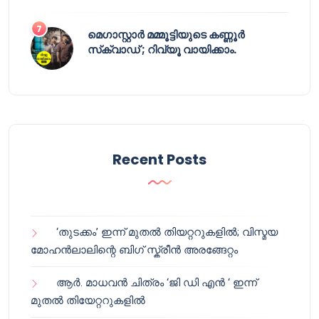
മെഗാസ്റ്റാർ മമ്മൂട്ടിയുടെ കണ്ണൂർ
സ്‌ക്വാഡ് ; റിവ്യൂ വായിക്കാം.
Recent Posts
‘തുടക്കം’ ഇന്ന് മുതൽ തിയറ്ററുകളിൽ; വിസ്മയ
മോഹൻലാലിന്റെ ബിഗ് സ്ക്രീൻ അരങ്ങേറ്റം
ആർ. മാധവൻ ചിത്രം ‘ജി ഡി എൻ ‘ ഇന്ന്
മുതൽ തിയേറ്ററുകളിൽ