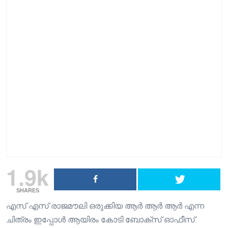
1.9k
SHARES
എസ് എസ് രാജമൗലി ഒരുക്കിയ ആർ ആർ ആർ എന്ന
ചിത്രം ഇപ്പോൾ ആയിരം കോടി ബോക്സ് ഓഫീസ്