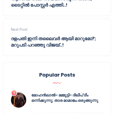
ടൈറ്റിൽ പോസ്റ്റർ എത്തി..!
Next Post
ദളപതി ഇനി തലൈവർ ആയി മാറുമോ?;
മറുപടി പറഞ്ഞു വിജയ്..!
Popular Posts
മോഹൻലാൽ- മമ്മൂട്ടി- ദിലീപ് ടീം
ഒന്നിക്കുന്നു; താര മാമാങ്കം ഒരുങ്ങുന്നു