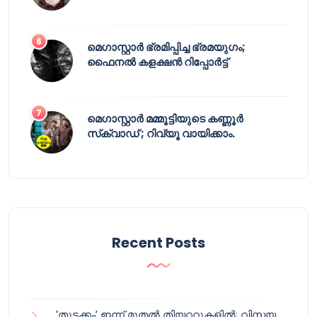
മെഗാസ്റ്റാർ ഭ്രമിപ്പിച്ച ഭ്രമയുഗം;
ഫൈനൽ കളക്ഷൻ റിപ്പോർട്ട്
മെഗാസ്റ്റാർ മമ്മൂട്ടിയുടെ കണ്ണൂർ
സ്‌ക്വാഡ് ; റിവ്യൂ വായിക്കാം.
Recent Posts
‘തുടക്കം’ ഇന്ന് മുതൽ തിയറ്ററുകളിൽ; വിസ്മയ