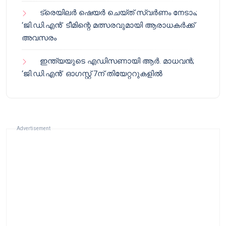
ട്രെയിലർ ഷെയർ ചെയ്‌ത് സ്വർണം നേടാം;
‘ജി.ഡി.എൻ’ ടീമിന്റെ മത്സരവുമായി ആരാധകർക്ക്
അവസരം
ഇന്ത്യയുടെ എഡിസണായി ആർ. മാധവൻ;
‘ജി.ഡി.എൻ’ ഓഗസ്റ്റ് 7ന് തിയേറ്ററുകളിൽ
Advertisement