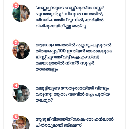
‘കണ്ണപ്പ’യുടെ ഫസ്റ്റ് ലുക്ക് പോസ്റ്റർ
പുറത്തുവിട്ടു ! നിഗൂഢ വനത്തിൽ,
ശിവലിംഗത്തിന് മുന്നിൽ, കയ്യിൽ
വില്ലുമായി വിഷ്ണു മഞ്ചു
ആഗോള തലത്തിൽ ഏറ്റവും കൂടുതൽ
തിരയപ്പെട്ട 100 ഇന്ത്യൻ താരങ്ങളുടെ
ലിസ്റ്റ് പുറത്ത് വിട്ട് ഐഎംഡിബി;
മലയാളത്തിൽ നിന്ന് 5 സൂപ്പർ
താരങ്ങളും
മമ്മൂട്ടിയുടെ സേതുരാമയ്യർ വീണ്ടും
വരുന്നു; ആറാം വരവിൽ ഒപ്പം പുതിയ
തലമുറ?
ആടുജീവിതത്തിന് ശേഷം മോഹൻലാൽ
ചിത്രവുമായി ബ്ലെസി