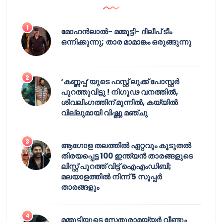
മോഹൻലാൽ- മമ്മൂട്ടി- ദിലീപ് ടീം
ഒന്നിക്കുന്നു; താര മാമാങ്കം ഒരുങ്ങുന്നു
‘കണ്ണപ്പ’യുടെ ഫസ്റ്റ് ലുക്ക് പോസ്റ്റർ
പുറത്തുവിട്ടു ! നിഗൂഢ വനത്തിൽ,
ശിവലിംഗത്തിന് മുന്നിൽ, കയ്യിൽ
വില്ലുമായി വിഷ്ണു മഞ്ചു
ആഗോള തലത്തിൽ ഏറ്റവും കൂടുതൽ
തിരയപ്പെട്ട 100 ഇന്ത്യൻ താരങ്ങളുടെ
ലിസ്റ്റ് പുറത്ത് വിട്ട് ഐഎംഡിബി;
മലയാളത്തിൽ നിന്ന് 5 സൂപ്പർ
താരങ്ങളും
മമ്മൂട്ടിയുടെ സേതുരാമയ്യർ വീണ്ടും