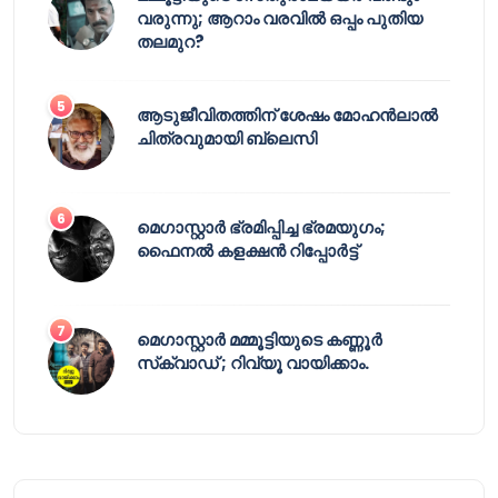
വരുന്നു; ആറാം വരവിൽ ഒപ്പം പുതിയ
തലമുറ?
ആടുജീവിതത്തിന് ശേഷം മോഹൻലാൽ
ചിത്രവുമായി ബ്ലെസി
മെഗാസ്റ്റാർ ഭ്രമിപ്പിച്ച ഭ്രമയുഗം;
ഫൈനൽ കളക്ഷൻ റിപ്പോർട്ട്
മെഗാസ്റ്റാർ മമ്മൂട്ടിയുടെ കണ്ണൂർ
സ്‌ക്വാഡ് ; റിവ്യൂ വായിക്കാം.