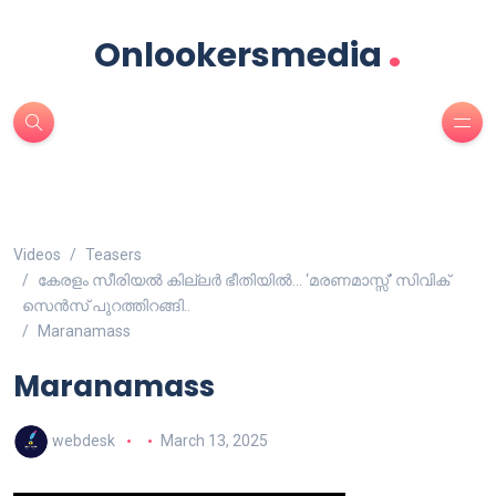
.
Onlookersmedia
Videos
Teasers
കേരളം സീരിയൽ കില്ലർ ഭീതിയിൽ… ‘മരണമാസ്സ്’ സിവിക്
സെൻസ് പുറത്തിറങ്ങി..
Maranamass
Maranamass
webdesk
March 13, 2025