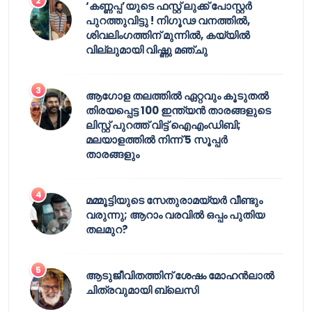
‘കണ്ണപ്പ’യുടെ ഫസ്റ്റ് ലുക്ക് പോസ്റ്റർ
പുറത്തുവിട്ടു ! നിഗൂഢ വനത്തിൽ,
ശിവലിംഗത്തിന് മുന്നിൽ, കയ്യിൽ
വില്ലുമായി വിഷ്ണു മഞ്ചു
ആഗോള തലത്തിൽ ഏറ്റവും കൂടുതൽ
തിരയപ്പെട്ട 100 ഇന്ത്യൻ താരങ്ങളുടെ
ലിസ്റ്റ് പുറത്ത് വിട്ട് ഐഎംഡിബി;
മലയാളത്തിൽ നിന്ന് 5 സൂപ്പർ
താരങ്ങളും
മമ്മൂട്ടിയുടെ സേതുരാമയ്യർ വീണ്ടും
വരുന്നു; ആറാം വരവിൽ ഒപ്പം പുതിയ
തലമുറ?
ആടുജീവിതത്തിന് ശേഷം മോഹൻലാൽ
ചിത്രവുമായി ബ്ലെസി