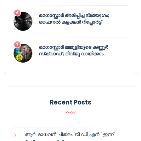
മെഗാസ്റ്റാർ ഭ്രമിപ്പിച്ച ഭ്രമയുഗം;
ഫൈനൽ കളക്ഷൻ റിപ്പോർട്ട്
മെഗാസ്റ്റാർ മമ്മൂട്ടിയുടെ കണ്ണൂർ
സ്‌ക്വാഡ് ; റിവ്യൂ വായിക്കാം.
Recent Posts
ആർ. മാധവൻ ചിത്രം ‘ജി ഡി എൻ ‘ ഇന്ന്