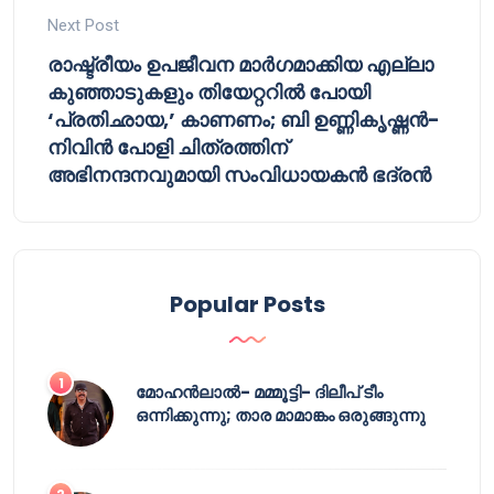
Next Post
രാഷ്ട്രീയം ഉപജീവന മാർഗമാക്കിയ എല്ലാ
കുഞ്ഞാടുകളും തിയേറ്ററിൽ പോയി
‘പ്രതിഛായ,’ കാണണം; ബി ഉണ്ണികൃഷ്ണൻ-
നിവിൻ പോളി ചിത്രത്തിന്
അഭിനന്ദനവുമായി സംവിധായകൻ ഭദ്രൻ
Popular Posts
മോഹൻലാൽ- മമ്മൂട്ടി- ദിലീപ് ടീം
ഒന്നിക്കുന്നു; താര മാമാങ്കം ഒരുങ്ങുന്നു