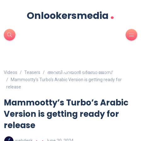
.
Onlookersmedia
Videos
Teasers
അറബി പറയാൻ ടർബോ ജോസ്
Mammootty’s Turbo’s Arabic Version is getting ready for
release
Mammootty’s Turbo’s Arabic
Version is getting ready for
release
webdesk
June 20, 2024