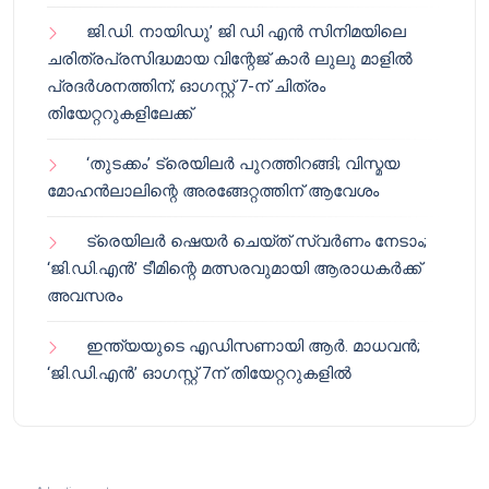
ജി.ഡി. നായിഡു’ ജി ഡി എൻ സിനിമയിലെ
ചരിത്രപ്രസിദ്ധമായ വിന്റേജ് കാർ ലുലു മാളിൽ
പ്രദർശനത്തിന്; ഓഗസ്റ്റ് 7-ന് ചിത്രം
തിയേറ്ററുകളിലേക്ക്
‘തുടക്കം’ ട്രെയിലർ പുറത്തിറങ്ങി; വിസ്മയ
മോഹൻലാലിന്റെ അരങ്ങേറ്റത്തിന് ആവേശം
ട്രെയിലർ ഷെയർ ചെയ്‌ത് സ്വർണം നേടാം;
‘ജി.ഡി.എൻ’ ടീമിന്റെ മത്സരവുമായി ആരാധകർക്ക്
അവസരം
ഇന്ത്യയുടെ എഡിസണായി ആർ. മാധവൻ;
‘ജി.ഡി.എൻ’ ഓഗസ്റ്റ് 7ന് തിയേറ്ററുകളിൽ