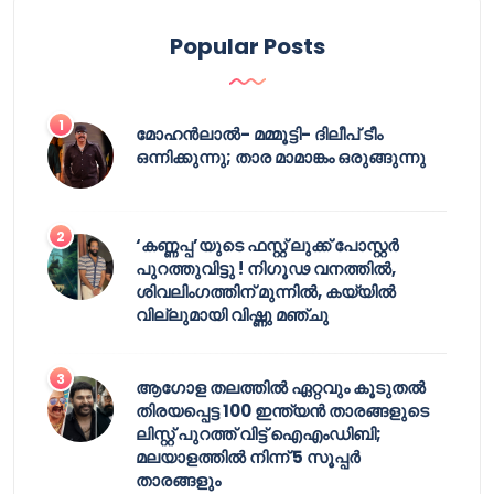
Popular Posts
മോഹൻലാൽ- മമ്മൂട്ടി- ദിലീപ് ടീം
ഒന്നിക്കുന്നു; താര മാമാങ്കം ഒരുങ്ങുന്നു
‘കണ്ണപ്പ’യുടെ ഫസ്റ്റ് ലുക്ക് പോസ്റ്റർ
പുറത്തുവിട്ടു ! നിഗൂഢ വനത്തിൽ,
ശിവലിംഗത്തിന് മുന്നിൽ, കയ്യിൽ
വില്ലുമായി വിഷ്ണു മഞ്ചു
ആഗോള തലത്തിൽ ഏറ്റവും കൂടുതൽ
തിരയപ്പെട്ട 100 ഇന്ത്യൻ താരങ്ങളുടെ
ലിസ്റ്റ് പുറത്ത് വിട്ട് ഐഎംഡിബി;
മലയാളത്തിൽ നിന്ന് 5 സൂപ്പർ
താരങ്ങളും