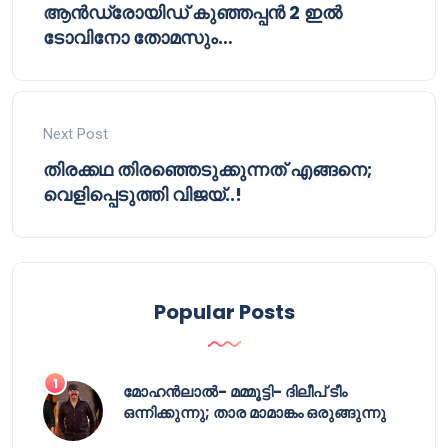
ആൻഡ്രോയിഡ് കുഞ്ഞപ്പൻ 2 ഇൽ
ടോവിനോ തോമസും…
Next Post
തിരക്കഥ തിരഞ്ഞെടുക്കുന്നത് എങ്ങനെ;
വെളിപ്പെടുത്തി വിജയ്..!
Popular Posts
മോഹൻലാൽ- മമ്മൂട്ടി- ദിലീപ് ടീം
ഒന്നിക്കുന്നു; താര മാമാങ്കം ഒരുങ്ങുന്നു