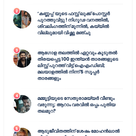
‘കണ്ണപ്പ’യുടെ ഫസ്റ്റ് ലുക്ക് പോസ്റ്റർ
പുറത്തുവിട്ടു ! നിഗൂഢ വനത്തിൽ,
ശിവലിംഗത്തിന് മുന്നിൽ, കയ്യിൽ
വില്ലുമായി വിഷ്ണു മഞ്ചു
ആഗോള തലത്തിൽ ഏറ്റവും കൂടുതൽ
തിരയപ്പെട്ട 100 ഇന്ത്യൻ താരങ്ങളുടെ
ലിസ്റ്റ് പുറത്ത് വിട്ട് ഐഎംഡിബി;
മലയാളത്തിൽ നിന്ന് 5 സൂപ്പർ
താരങ്ങളും
മമ്മൂട്ടിയുടെ സേതുരാമയ്യർ വീണ്ടും
വരുന്നു; ആറാം വരവിൽ ഒപ്പം പുതിയ
തലമുറ?
ആടുജീവിതത്തിന് ശേഷം മോഹൻലാൽ