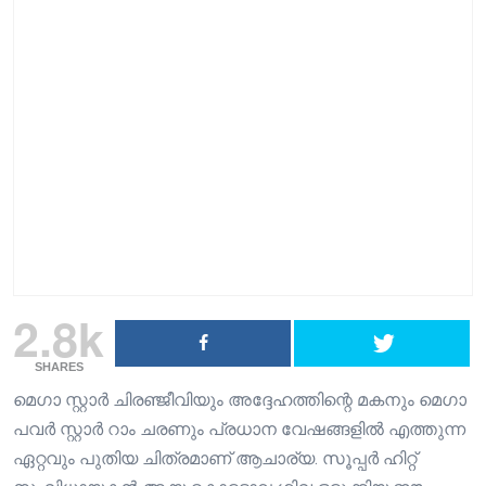
2.8k
SHARES
മെഗാ സ്റ്റാർ ചിരഞ്ജീവിയും അദ്ദേഹത്തിന്റെ മകനും മെഗാ
പവർ സ്റ്റാർ റാം ചരണും പ്രധാന വേഷങ്ങളിൽ എത്തുന്ന
ഏറ്റവും പുതിയ ചിത്രമാണ് ആചാര്യ. സൂപ്പർ ഹിറ്റ്