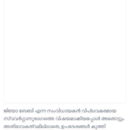
ജിയോ ബേബി എന്ന സംവിധായകൻ വിപ്ലവകരമായ
സ്വവർഗ്ഗാനുരാഗത്തെ വിഷയമാക്കിയപ്പോൾ അതൊട്ടും
അതിഭാവകത്വമില്ലാതെ, ഉപദേശങ്ങൾ കുത്തി