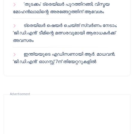
‘തുടക്കം’ ട്രെയിലർ പുറത്തിറങ്ങി; വിസ്മയ
മോഹൻലാലിന്റെ അരങ്ങേറ്റത്തിന് ആവേശം
ട്രെയിലർ ഷെയർ ചെയ്‌ത് സ്വർണം നേടാം;
‘ജി.ഡി.എൻ’ ടീമിന്റെ മത്സരവുമായി ആരാധകർക്ക്
അവസരം
ഇന്ത്യയുടെ എഡിസണായി ആർ. മാധവൻ;
‘ജി.ഡി.എൻ’ ഓഗസ്റ്റ് 7ന് തിയേറ്ററുകളിൽ
Advertisement