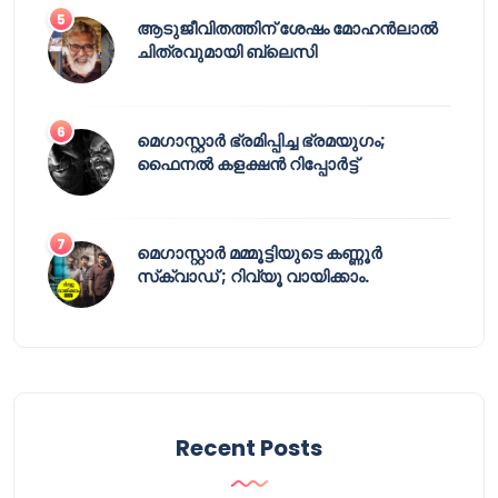
ആടുജീവിതത്തിന് ശേഷം മോഹൻലാൽ
ചിത്രവുമായി ബ്ലെസി
മെഗാസ്റ്റാർ ഭ്രമിപ്പിച്ച ഭ്രമയുഗം;
ഫൈനൽ കളക്ഷൻ റിപ്പോർട്ട്
മെഗാസ്റ്റാർ മമ്മൂട്ടിയുടെ കണ്ണൂർ
സ്‌ക്വാഡ് ; റിവ്യൂ വായിക്കാം.
Recent Posts