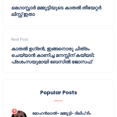
മെഗാസ്റ്റാർ മമ്മൂട്ടിയുടെ കാതൽ തീയേറ്റർ
ലിസ്റ്റ് ഇതാ
Next Post
കാതൽ ഉഗ്രൻ, ഇങ്ങനൊരു ചിത്രം
ചെയ്യാൻ കാണിച്ച മനസ്സിന് കയ്യടി;
പ്രശംസയുമായി ബേസിൽ ജോസഫ്
Popular Posts
മോഹൻലാൽ- മമ്മൂട്ടി- ദിലീപ് ടീം