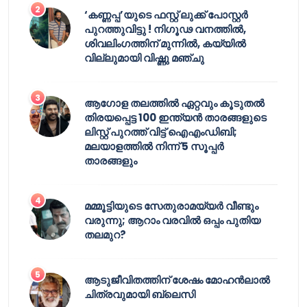
‘കണ്ണപ്പ’യുടെ ഫസ്റ്റ് ലുക്ക് പോസ്റ്റർ
പുറത്തുവിട്ടു ! നിഗൂഢ വനത്തിൽ,
ശിവലിംഗത്തിന് മുന്നിൽ, കയ്യിൽ
വില്ലുമായി വിഷ്ണു മഞ്ചു
ആഗോള തലത്തിൽ ഏറ്റവും കൂടുതൽ
തിരയപ്പെട്ട 100 ഇന്ത്യൻ താരങ്ങളുടെ
ലിസ്റ്റ് പുറത്ത് വിട്ട് ഐഎംഡിബി;
മലയാളത്തിൽ നിന്ന് 5 സൂപ്പർ
താരങ്ങളും
മമ്മൂട്ടിയുടെ സേതുരാമയ്യർ വീണ്ടും
വരുന്നു; ആറാം വരവിൽ ഒപ്പം പുതിയ
തലമുറ?
ആടുജീവിതത്തിന് ശേഷം മോഹൻലാൽ
ചിത്രവുമായി ബ്ലെസി