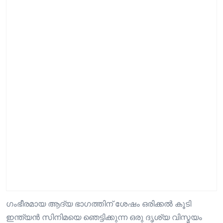
ഗംഭീരമായ ആദ്യ ഭാഗത്തിന് ശേഷം ഒരിക്കൽ കൂടി
ഇന്ത്യൻ സിനിമയെ ഞെട്ടിക്കുന്ന ഒരു ദൃശ്യ വിസ്മയം