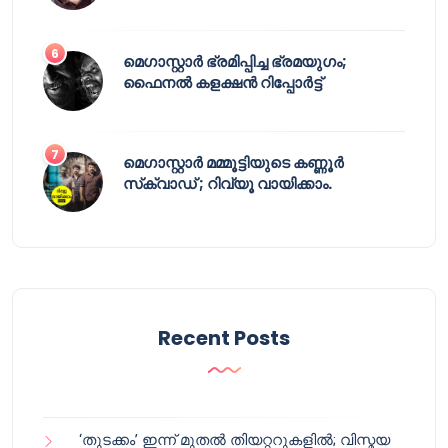
മെഗാസ്റ്റാർ ഭ്രമിപ്പിച്ച ഭ്രമയുഗം;
ഫൈനൽ കളക്ഷൻ റിപ്പോർട്ട്
മെഗാസ്റ്റാർ മമ്മൂട്ടിയുടെ കണ്ണൂർ
സ്‌ക്വാഡ് ; റിവ്യൂ വായിക്കാം.
Recent Posts
‘തുടക്കം’ ഇന്ന് മുതൽ തിയറ്ററുകളിൽ; വിസ്മയ