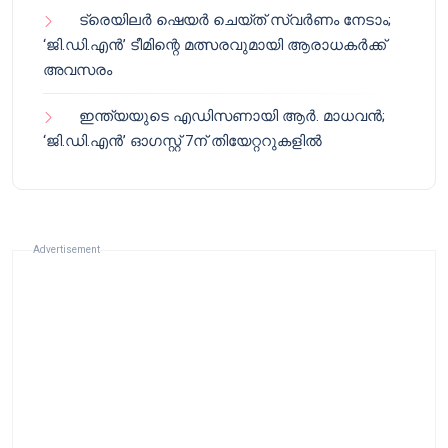
ട്രെയിലർ ഷെയർ ചെയ്‌ത് സ്വർണം നേടാം;
‘ജി.ഡി.എൻ’ ടീമിന്റെ മത്സരവുമായി ആരാധകർക്ക്
അവസരം
ഇന്ത്യയുടെ എഡിസണായി ആർ. മാധവൻ;
‘ജി.ഡി.എൻ’ ഓഗസ്റ്റ് 7ന് തിയേറ്ററുകളിൽ
Advertisement