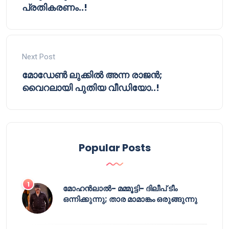
പ്രതികരണം..!
Next Post
മോഡേൺ ലുക്കിൽ അന്ന രാജൻ;
വൈറലായി പുതിയ വീഡിയോ..!
Popular Posts
മോഹൻലാൽ- മമ്മൂട്ടി- ദിലീപ് ടീം
ഒന്നിക്കുന്നു; താര മാമാങ്കം ഒരുങ്ങുന്നു