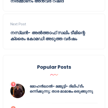
നിർമ്മാണം അൻവർ റഷീദ്
Next Post
നസ്‌ലൻ- അൽത്താഫ് സലിം ടീമിന്റെ
ക്രൈം കോമഡി അടുത്ത വർഷം
Popular Posts
മോഹൻലാൽ- മമ്മൂട്ടി- ദിലീപ് ടീം
ഒന്നിക്കുന്നു; താര മാമാങ്കം ഒരുങ്ങുന്നു