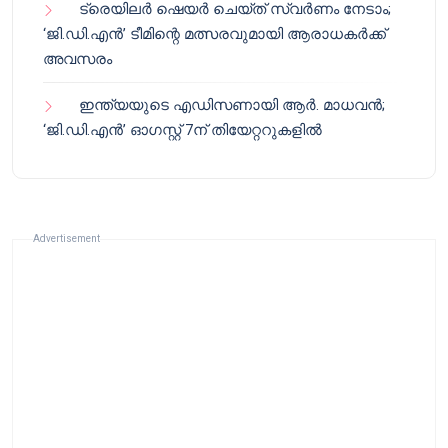
ട്രെയിലർ ഷെയർ ചെയ്‌ത് സ്വർണം നേടാം;
‘ജി.ഡി.എൻ’ ടീമിന്റെ മത്സരവുമായി ആരാധകർക്ക്
അവസരം
ഇന്ത്യയുടെ എഡിസണായി ആർ. മാധവൻ;
‘ജി.ഡി.എൻ’ ഓഗസ്റ്റ് 7ന് തിയേറ്ററുകളിൽ
Advertisement