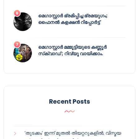
മെഗാസ്റ്റാർ ഭ്രമിപ്പിച്ച ഭ്രമയുഗം;
ഫൈനൽ കളക്ഷൻ റിപ്പോർട്ട്
മെഗാസ്റ്റാർ മമ്മൂട്ടിയുടെ കണ്ണൂർ
സ്‌ക്വാഡ് ; റിവ്യൂ വായിക്കാം.
Recent Posts
‘തുടക്കം’ ഇന്ന് മുതൽ തിയറ്ററുകളിൽ; വിസ്മയ