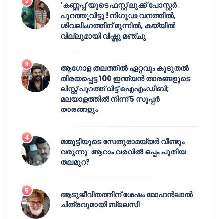
‘കണ്ണപ്പ’യുടെ ഫസ്റ്റ് ലുക്ക് പോസ്റ്റർ
പുറത്തുവിട്ടു ! നിഗൂഢ വനത്തിൽ,
ശിവലിംഗത്തിന് മുന്നിൽ, കയ്യിൽ
വില്ലുമായി വിഷ്ണു മഞ്ചു
ആഗോള തലത്തിൽ ഏറ്റവും കൂടുതൽ
തിരയപ്പെട്ട 100 ഇന്ത്യൻ താരങ്ങളുടെ
ലിസ്റ്റ് പുറത്ത് വിട്ട് ഐഎംഡിബി;
മലയാളത്തിൽ നിന്ന് 5 സൂപ്പർ
താരങ്ങളും
മമ്മൂട്ടിയുടെ സേതുരാമയ്യർ വീണ്ടും
വരുന്നു; ആറാം വരവിൽ ഒപ്പം പുതിയ
തലമുറ?
ആടുജീവിതത്തിന് ശേഷം മോഹൻലാൽ
ചിത്രവുമായി ബ്ലെസി