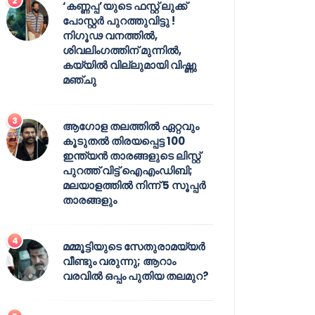
‘കണ്ണപ്പ’യുടെ ഫസ്റ്റ് ലുക്ക്
പോസ്റ്റർ പുറത്തുവിട്ടു !
നിഗൂഢ വനത്തിൽ,
ശിവലിംഗത്തിന് മുന്നിൽ,
കയ്യിൽ വില്ലുമായി വിഷ്ണു
മഞ്ചു
ആഗോള തലത്തിൽ ഏറ്റവും
കൂടുതൽ തിരയപ്പെട്ട 100
ഇന്ത്യൻ താരങ്ങളുടെ ലിസ്റ്റ്
പുറത്ത് വിട്ട് ഐഎംഡിബി;
മലയാളത്തിൽ നിന്ന് 5 സൂപ്പർ
താരങ്ങളും
മമ്മൂട്ടിയുടെ സേതുരാമയ്യർ
വീണ്ടും വരുന്നു; ആറാം
വരവിൽ ഒപ്പം പുതിയ തലമുറ?