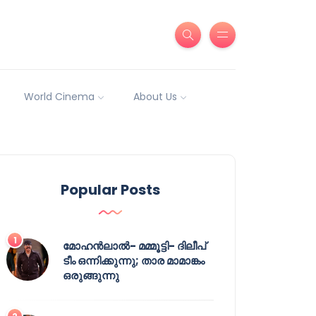
World Cinema
About Us
Popular Posts
മോഹൻലാൽ- മമ്മൂട്ടി- ദിലീപ്
ടീം ഒന്നിക്കുന്നു; താര മാമാങ്കം
ഒരുങ്ങുന്നു