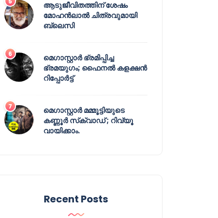
ആടുജീവിതത്തിന് ശേഷം
മോഹൻലാൽ ചിത്രവുമായി
ബ്ലെസി
മെഗാസ്റ്റാർ ഭ്രമിപ്പിച്ച
ഭ്രമയുഗം; ഫൈനൽ കളക്ഷൻ
റിപ്പോർട്ട്
മെഗാസ്റ്റാർ മമ്മൂട്ടിയുടെ
കണ്ണൂർ സ്‌ക്വാഡ് ; റിവ്യൂ
വായിക്കാം.
Recent Posts