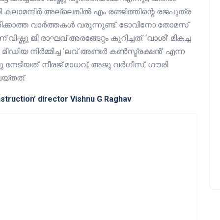
തി കലാമന്ദിർ അല്ലെങ്കിൽ എം രഞ്ജിത്തിന്റെ രജപുത്ര
ിക്കാത്ത വാർത്തകൾ വരുന്നുണ്ട്. ടോവിനോ തോമസ്
്ണു ജി രാഘവ് അരങ്ങേറ്റം കുറിച്ചത്. ‘വാശി’ മികച്ച
 മീഡിയ നിർമ്മിച്ച ‘ലവ് അണ്ടർ കൺസ്ട്രക്ഷൻ’ എന്ന
 നേടിയത്. നീരജ് മാധവ്, അജു വർഗീസ്, ഗൗരി
യ്തത്.
struction’ director Vishnu G Raghav