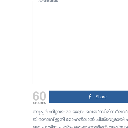
Advertisement
60
Share
SHARES
സൂപ്പർ ഹിറ്റായ മലയാളം വെബ് സീരിസ് ‘ലവ
ജി രാഘവ് ഇനി മോഹൻലാൽ ചിത്രവുമായി എ
ഒരു പുതിയ ചിത്രം ഒരുക്കുന്നതിന്റെ ആദ്യ ഘട