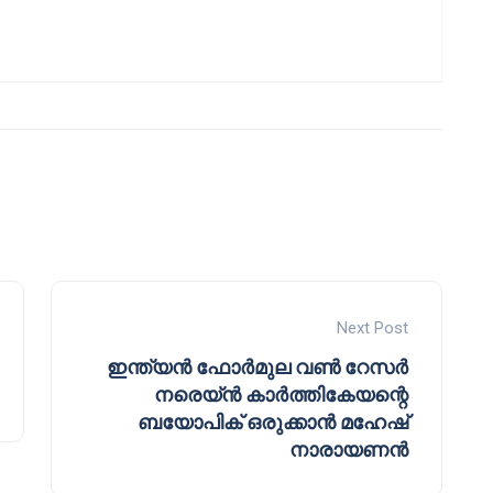
Next Post
ഇന്ത്യൻ ഫോർമുല വൺ റേസർ
നരെയ്ൻ കാർത്തികേയന്റെ
ബയോപിക് ഒരുക്കാൻ മഹേഷ്
നാരായണൻ