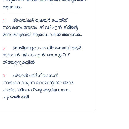
ആവേശം
ട്രെയിലർ ഷെയർ ചെയ്‌ത്
സ്വർണം നേടാം; ‘ജി.ഡി.എൻ’ ടീമിന്റെ
മത്സരവുമായി ആരാധകർക്ക് അവസരം
ഇന്ത്യയുടെ എഡിസണായി ആർ.
മാധവൻ; ‘ജി.ഡി.എൻ’ ഓഗസ്റ്റ് 7ന്
തിയേറ്ററുകളിൽ
ധ്യാൻ ശ്രീനിവാസൻ
നായകനാകുന്ന റൊമാന്റിക് ഡ്രാമ
ചിത്രം ‘വിവാഹ്’ന്റെ ആദ്യ ഗാനം
പുറത്തിറങ്ങി