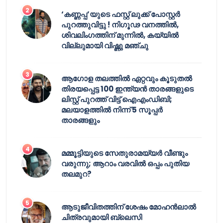
‘കണ്ണപ്പ’യുടെ ഫസ്റ്റ് ലുക്ക് പോസ്റ്റർ
പുറത്തുവിട്ടു ! നിഗൂഢ വനത്തിൽ,
ശിവലിംഗത്തിന് മുന്നിൽ, കയ്യിൽ
വില്ലുമായി വിഷ്ണു മഞ്ചു
ആഗോള തലത്തിൽ ഏറ്റവും കൂടുതൽ
തിരയപ്പെട്ട 100 ഇന്ത്യൻ താരങ്ങളുടെ
ലിസ്റ്റ് പുറത്ത് വിട്ട് ഐഎംഡിബി;
മലയാളത്തിൽ നിന്ന് 5 സൂപ്പർ
താരങ്ങളും
മമ്മൂട്ടിയുടെ സേതുരാമയ്യർ വീണ്ടും
വരുന്നു; ആറാം വരവിൽ ഒപ്പം പുതിയ
തലമുറ?
ആടുജീവിതത്തിന് ശേഷം മോഹൻലാൽ
ചിത്രവുമായി ബ്ലെസി