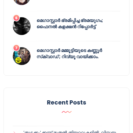
മെഗാസ്റ്റാർ ഭ്രമിപ്പിച്ച ഭ്രമയുഗം;
ഫൈനൽ കളക്ഷൻ റിപ്പോർട്ട്
മെഗാസ്റ്റാർ മമ്മൂട്ടിയുടെ കണ്ണൂർ
സ്‌ക്വാഡ് ; റിവ്യൂ വായിക്കാം.
Recent Posts
‘തുടക്കം’ ഇന്ന് മുതൽ തിയറ്ററുകളിൽ; വിസ്മയ