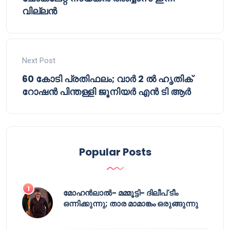
വില്ലൻ
Next Post
60 കോടി പ്രതിഫലം; വാർ 2 ൽ ഹൃതിക്
റോഷൻ പിന്തള്ളി ജൂനിയർ എൻ ടി ആർ
Popular Posts
മോഹൻലാൽ- മമ്മൂട്ടി- ദിലീപ് ടീം
ഒന്നിക്കുന്നു; താര മാമാങ്കം ഒരുങ്ങുന്നു