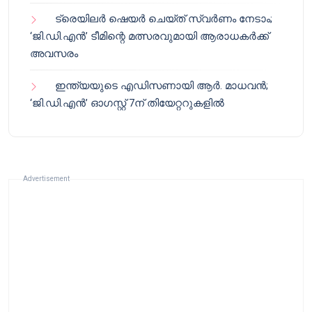
ട്രെയിലർ ഷെയർ ചെയ്‌ത് സ്വർണം നേടാം;
‘ജി.ഡി.എൻ’ ടീമിന്റെ മത്സരവുമായി ആരാധകർക്ക്
അവസരം
ഇന്ത്യയുടെ എഡിസണായി ആർ. മാധവൻ;
‘ജി.ഡി.എൻ’ ഓഗസ്റ്റ് 7ന് തിയേറ്ററുകളിൽ
Advertisement