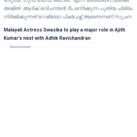
ഹിറ്റായ “ഗുഡ് ബാഡ് അഗ്ലി” എന്ന ചിത്രത്തിന് ശേഷം
അജിത്- ആദിക് രവിചന്ദ്രൻ ടീം ഒന്നിക്കുന്ന പുതിയ ചിത്രം
നിർമ്മിക്കുന്നത് റോമിയോ പിക്ചേഴ്സ് ആണെന്നണ് സൂചന.
Malayali Actress Swasika to play a major role in Ajith
Kumar’s next with Adhik Ravichandran
Advertisement