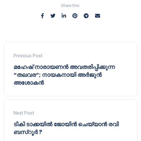
Share this:
Previous Post
മഹേഷ് നാരായണൻ അവതരിപ്പിക്കുന്ന
“തലവര”; നായകനായി അർജുൻ
അശോകൻ
Next Post
ടികി ടാക്കയിൽ ജോയിൻ ചെയ്യാൻ രവി
ബസ്‌റൂർ ?