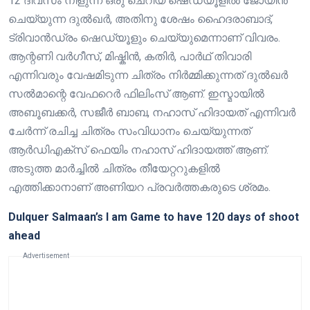
12 ദിവസം നീളുന്ന ഒരു ചെറിയ ഷെഡ്യൂളിൽ ജോയിൻ
ചെയ്യുന്ന ദുൽഖർ, അതിനു ശേഷം ഹൈദരാബാദ്,
ട്രിവാൻഡ്രം ഷെഡ്യൂളും ചെയ്യുമെന്നാണ് വിവരം.
ആന്റണി വർഗീസ്, മിഷ്കിൻ, കതിർ, പാർഥ് തിവാരി
എന്നിവരും വേഷമിടുന്ന ചിത്രം നിർമ്മിക്കുന്നത് ദുൽഖർ
സൽമാന്റെ വേഫറെർ ഫിലിംസ് ആണ്. ഇസ്മായിൽ
അബൂബക്കർ, സജീർ ബാബ, നഹാസ് ഹിദായത് എന്നിവർ
ചേർന്ന് രചിച്ച ചിത്രം സംവിധാനം ചെയ്യുന്നത്
ആർഡിഎക്സ് ഫെയിം നഹാസ് ഹിദായത്ത് ആണ്.
അടുത്ത മാർച്ചിൽ ചിത്രം തീയേറ്ററുകളിൽ
എത്തിക്കാനാണ് അണിയറ പ്രവർത്തകരുടെ ശ്രമം.
Dulquer Salmaan’s I am Game to have 120 days of shoot
ahead
Advertisement