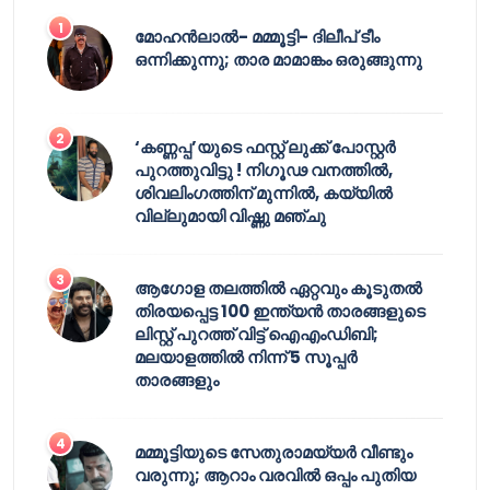
മോഹൻലാൽ- മമ്മൂട്ടി- ദിലീപ് ടീം
ഒന്നിക്കുന്നു; താര മാമാങ്കം ഒരുങ്ങുന്നു
‘കണ്ണപ്പ’യുടെ ഫസ്റ്റ് ലുക്ക് പോസ്റ്റർ
പുറത്തുവിട്ടു ! നിഗൂഢ വനത്തിൽ,
ശിവലിംഗത്തിന് മുന്നിൽ, കയ്യിൽ
വില്ലുമായി വിഷ്ണു മഞ്ചു
ആഗോള തലത്തിൽ ഏറ്റവും കൂടുതൽ
തിരയപ്പെട്ട 100 ഇന്ത്യൻ താരങ്ങളുടെ
ലിസ്റ്റ് പുറത്ത് വിട്ട് ഐഎംഡിബി;
മലയാളത്തിൽ നിന്ന് 5 സൂപ്പർ
താരങ്ങളും
മമ്മൂട്ടിയുടെ സേതുരാമയ്യർ വീണ്ടും
വരുന്നു; ആറാം വരവിൽ ഒപ്പം പുതിയ