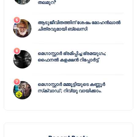
തലമുറ?
ആടുജീവിതത്തിന് ശേഷം മോഹൻലാൽ
ചിത്രവുമായി ബ്ലെസി
മെഗാസ്റ്റാർ ഭ്രമിപ്പിച്ച ഭ്രമയുഗം;
ഫൈനൽ കളക്ഷൻ റിപ്പോർട്ട്
മെഗാസ്റ്റാർ മമ്മൂട്ടിയുടെ കണ്ണൂർ
സ്‌ക്വാഡ് ; റിവ്യൂ വായിക്കാം.