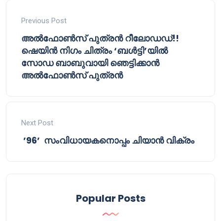
Previous Post
അൽഫോൺസ് പുത്രൻ റീലോഡഡ്!!
ഷെയിൻ നിഗം ചിത്രം ‘ബൾട്ടി’യിൽ
സോഡ ബാബുവായി ‌‌‌ഞെട്ടിക്കാൻ
അൽഫോൺസ് പുത്രൻ
Next Post
’96’ സംവിധായകനൊപ്പം ചിയാൻ വിക്രം
Popular Posts