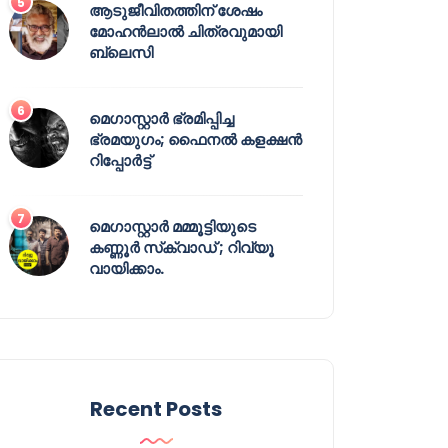
ആടുജീവിതത്തിന് ശേഷം
മോഹൻലാൽ ചിത്രവുമായി
ബ്ലെസി
മെഗാസ്റ്റാർ ഭ്രമിപ്പിച്ച
ഭ്രമയുഗം; ഫൈനൽ കളക്ഷൻ
റിപ്പോർട്ട്
മെഗാസ്റ്റാർ മമ്മൂട്ടിയുടെ
കണ്ണൂർ സ്‌ക്വാഡ് ; റിവ്യൂ
വായിക്കാം.
Recent Posts