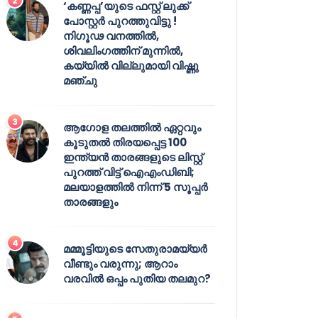
‘കണ്ണപ്പ’യുടെ ഫസ്റ്റ് ലുക്ക്
പോസ്റ്റർ പുറത്തുവിട്ടു !
നിഗൂഢ വനത്തിൽ,
ശിവലിംഗത്തിന് മുന്നിൽ,
കയ്യിൽ വില്ലുമായി വിഷ്ണു
മഞ്ചു
ആഗോള തലത്തിൽ ഏറ്റവും
കൂടുതൽ തിരയപ്പെട്ട 100
ഇന്ത്യൻ താരങ്ങളുടെ ലിസ്റ്റ്
പുറത്ത് വിട്ട് ഐഎംഡിബി;
മലയാളത്തിൽ നിന്ന് 5 സൂപ്പർ
താരങ്ങളും
മമ്മൂട്ടിയുടെ സേതുരാമയ്യർ
വീണ്ടും വരുന്നു; ആറാം
വരവിൽ ഒപ്പം പുതിയ തലമുറ?