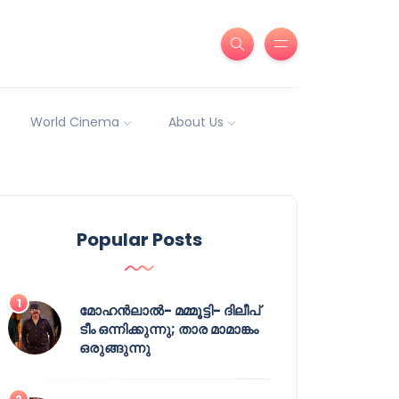
World Cinema
About Us
Popular Posts
മോഹൻലാൽ- മമ്മൂട്ടി- ദിലീപ്
ടീം ഒന്നിക്കുന്നു; താര മാമാങ്കം
ഒരുങ്ങുന്നു