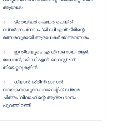
ആവേശം
ട്രെയിലർ ഷെയർ ചെയ്‌ത്
സ്വർണം നേടാം; ‘ജി.ഡി.എൻ’ ടീമിന്റെ
മത്സരവുമായി ആരാധകർക്ക് അവസരം
ഇന്ത്യയുടെ എഡിസണായി ആർ.
മാധവൻ; ‘ജി.ഡി.എൻ’ ഓഗസ്റ്റ് 7ന്
തിയേറ്ററുകളിൽ
ധ്യാൻ ശ്രീനിവാസൻ
നായകനാകുന്ന റൊമാന്റിക് ഡ്രാമ
ചിത്രം ‘വിവാഹ്’ന്റെ ആദ്യ ഗാനം
പുറത്തിറങ്ങി