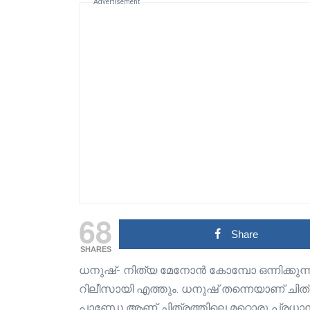
Advertisement
68
Share
SHARES
ധനുഷ്- നിത്യ മേനോൻ കോമ്പോ ഒന്നിക്കുന
റിലീസായി എത്തും. ധനുഷ് തന്നെയാണ് ചിത്
പാണ്ഡേ ആണ് ചിത്രത്തിലെ മറ്റൊരു പ്രധാന ക