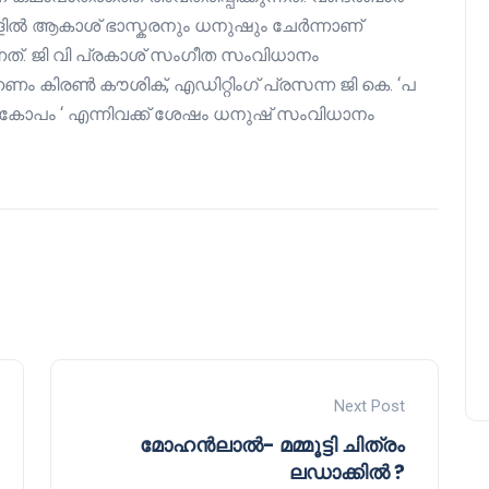
ളില്‍ ആകാശ് ഭാസ്കരനും ധനുഷും ചേര്‍ന്നാണ്
കുന്നത്. ജി വി പ്രകാശ് സംഗീത സംവിധാനം
ഹണം കിരണ്‍ കൗശിക്, എഡിറ്റിംഗ് പ്രസന്ന ജി കെ. ‘പ
എന്നടി കോപം ‘ എന്നിവക്ക് ശേഷം ധനുഷ് സംവിധാനം
Next Post
മോഹൻലാൽ- മമ്മൂട്ടി ചിത്രം
ലഡാക്കിൽ ?