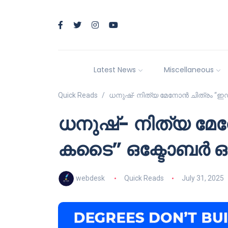
Latest News
Miscellaneous
Quick Reads
ധനുഷ്- നിത്യ മേനോൻ ചിത്രം “ഇഡ
ധനുഷ്- നിത്യ മേന
കടൈ” ഒക്ടോബർ ഒന
webdesk
Quick Reads
July 31, 2025