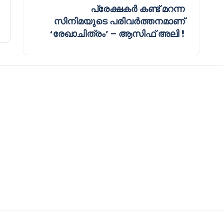
പ്രേക്ഷകർ കണ്ട് മറന്ന
സിനിമയുടെ പരിവർത്തനമാണ്
‘രേഖാചിത്രം’ – ആസിഫ് അലി !