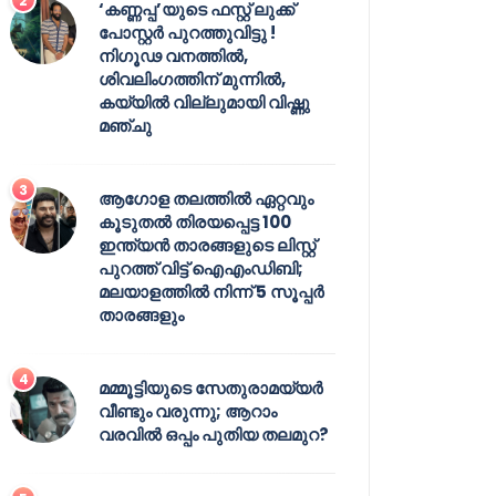
‘കണ്ണപ്പ’യുടെ ഫസ്റ്റ് ലുക്ക്
പോസ്റ്റർ പുറത്തുവിട്ടു !
നിഗൂഢ വനത്തിൽ,
ശിവലിംഗത്തിന് മുന്നിൽ,
കയ്യിൽ വില്ലുമായി വിഷ്ണു
മഞ്ചു
ആഗോള തലത്തിൽ ഏറ്റവും
കൂടുതൽ തിരയപ്പെട്ട 100
ഇന്ത്യൻ താരങ്ങളുടെ ലിസ്റ്റ്
പുറത്ത് വിട്ട് ഐഎംഡിബി;
മലയാളത്തിൽ നിന്ന് 5 സൂപ്പർ
താരങ്ങളും
മമ്മൂട്ടിയുടെ സേതുരാമയ്യർ
വീണ്ടും വരുന്നു; ആറാം
വരവിൽ ഒപ്പം പുതിയ തലമുറ?