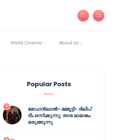
World Cinema
About Us
Popular Posts
മോഹൻലാൽ- മമ്മൂട്ടി- ദിലീപ്
ടീം ഒന്നിക്കുന്നു; താര മാമാങ്കം
ഒരുങ്ങുന്നു