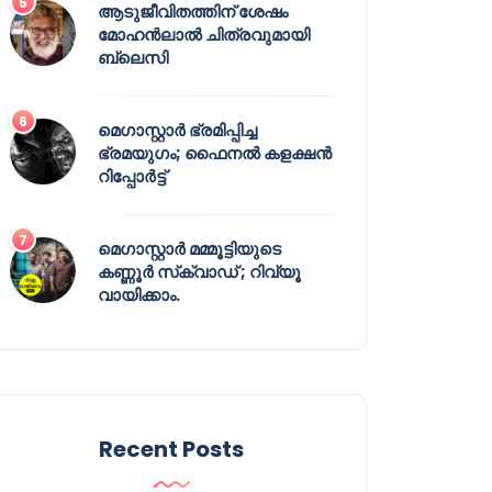
ആടുജീവിതത്തിന് ശേഷം
മോഹൻലാൽ ചിത്രവുമായി
ബ്ലെസി
മെഗാസ്റ്റാർ ഭ്രമിപ്പിച്ച
ഭ്രമയുഗം; ഫൈനൽ കളക്ഷൻ
റിപ്പോർട്ട്
മെഗാസ്റ്റാർ മമ്മൂട്ടിയുടെ
കണ്ണൂർ സ്‌ക്വാഡ് ; റിവ്യൂ
വായിക്കാം.
Recent Posts