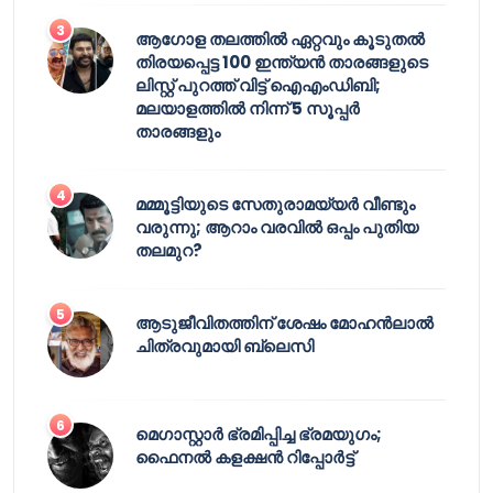
ആഗോള തലത്തിൽ ഏറ്റവും കൂടുതൽ
തിരയപ്പെട്ട 100 ഇന്ത്യൻ താരങ്ങളുടെ
ലിസ്റ്റ് പുറത്ത് വിട്ട് ഐഎംഡിബി;
മലയാളത്തിൽ നിന്ന് 5 സൂപ്പർ
താരങ്ങളും
മമ്മൂട്ടിയുടെ സേതുരാമയ്യർ വീണ്ടും
വരുന്നു; ആറാം വരവിൽ ഒപ്പം പുതിയ
തലമുറ?
ആടുജീവിതത്തിന് ശേഷം മോഹൻലാൽ
ചിത്രവുമായി ബ്ലെസി
മെഗാസ്റ്റാർ ഭ്രമിപ്പിച്ച ഭ്രമയുഗം;
ഫൈനൽ കളക്ഷൻ റിപ്പോർട്ട്