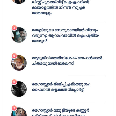
ലിസ്റ്റ് പുറത്ത് വിട്ട് ഐഎംഡിബി;
മലയാളത്തിൽ നിന്ന് 5 സൂപ്പർ
താരങ്ങളും
മമ്മൂട്ടിയുടെ സേതുരാമയ്യർ വീണ്ടും
വരുന്നു; ആറാം വരവിൽ ഒപ്പം പുതിയ
തലമുറ?
ആടുജീവിതത്തിന് ശേഷം മോഹൻലാൽ
ചിത്രവുമായി ബ്ലെസി
മെഗാസ്റ്റാർ ഭ്രമിപ്പിച്ച ഭ്രമയുഗം;
ഫൈനൽ കളക്ഷൻ റിപ്പോർട്ട്
മെഗാസ്റ്റാർ മമ്മൂട്ടിയുടെ കണ്ണൂർ
സ്‌ക്വാഡ് ; റിവ്യൂ വായിക്കാം.