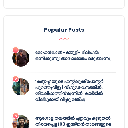
Popular Posts
മോഹൻലാൽ- മമ്മൂട്ടി- ദിലീപ് ടീം
ഒന്നിക്കുന്നു; താര മാമാങ്കം ഒരുങ്ങുന്നു
‘കണ്ണപ്പ’യുടെ ഫസ്റ്റ് ലുക്ക് പോസ്റ്റർ
പുറത്തുവിട്ടു ! നിഗൂഢ വനത്തിൽ,
ശിവലിംഗത്തിന് മുന്നിൽ, കയ്യിൽ
വില്ലുമായി വിഷ്ണു മഞ്ചു
ആഗോള തലത്തിൽ ഏറ്റവും കൂടുതൽ
തിരയപ്പെട്ട 100 ഇന്ത്യൻ താരങ്ങളുടെ