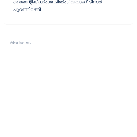
റൊമാന്റിക് ഡ്രാമ ചിത്രം ‘വിവാഹ്’ ടീസർ
പുറത്തിറങ്ങി
Advertisement