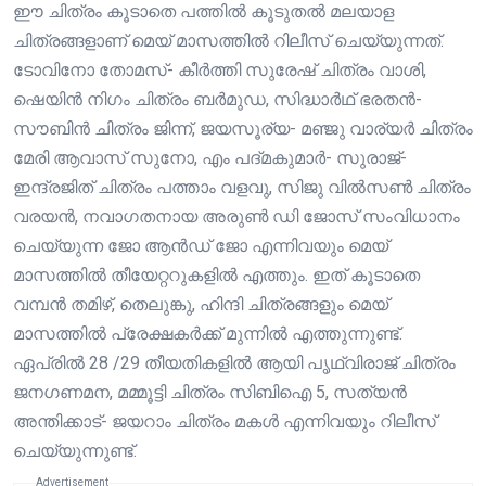
ഈ ചിത്രം കൂടാതെ പത്തിൽ കൂടുതൽ മലയാള
ചിത്രങ്ങളാണ് മെയ് മാസത്തിൽ റിലീസ് ചെയ്യുന്നത്.
ടോവിനോ തോമസ്- കീർത്തി സുരേഷ് ചിത്രം വാശി,
ഷെയിൻ നിഗം ചിത്രം ബർമുഡ, സിദ്ധാർഥ് ഭരതൻ-
സൗബിൻ ചിത്രം ജിന്ന്, ജയസൂര്യ- മഞ്ജു വാര്യർ ചിത്രം
മേരി ആവാസ് സുനോ, എം പദ്‌മകുമാർ- സുരാജ്-
ഇന്ദ്രജിത് ചിത്രം പത്താം വളവു, സിജു വിൽസൺ ചിത്രം
വരയൻ, നവാഗതനായ അരുൺ ഡി ജോസ് സംവിധാനം
ചെയ്യുന്ന ജോ ആൻഡ് ജോ എന്നിവയും മെയ്
മാസത്തിൽ തീയേറ്ററുകളിൽ എത്തും. ഇത് കൂടാതെ
വമ്പൻ തമിഴ്, തെലുങ്കു, ഹിന്ദി ചിത്രങ്ങളും മെയ്
മാസത്തിൽ പ്രേക്ഷകർക്ക് മുന്നിൽ എത്തുന്നുണ്ട്.
ഏപ്രിൽ 28 /29 തീയതികളിൽ ആയി പൃഥ്വിരാജ് ചിത്രം
ജനഗണമന, മമ്മൂട്ടി ചിത്രം സിബിഐ 5, സത്യൻ
അന്തിക്കാട്- ജയറാം ചിത്രം മകൾ എന്നിവയും റിലീസ്
ചെയ്യുന്നുണ്ട്.
Advertisement