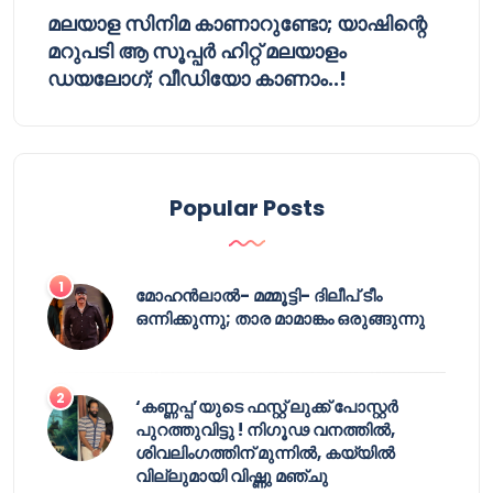
മലയാള സിനിമ കാണാറുണ്ടോ; യാഷിന്റെ
മറുപടി ആ സൂപ്പർ ഹിറ്റ് മലയാളം
ഡയലോഗ്; വീഡിയോ കാണാം..!
Popular Posts
മോഹൻലാൽ- മമ്മൂട്ടി- ദിലീപ് ടീം
ഒന്നിക്കുന്നു; താര മാമാങ്കം ഒരുങ്ങുന്നു
‘കണ്ണപ്പ’യുടെ ഫസ്റ്റ് ലുക്ക് പോസ്റ്റർ
പുറത്തുവിട്ടു ! നിഗൂഢ വനത്തിൽ,
ശിവലിംഗത്തിന് മുന്നിൽ, കയ്യിൽ
വില്ലുമായി വിഷ്ണു മഞ്ചു