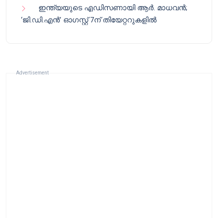
ഇന്ത്യയുടെ എഡിസണായി ആർ. മാധവൻ;
‘ജി.ഡി.എൻ’ ഓഗസ്റ്റ് 7ന് തിയേറ്ററുകളിൽ
Advertisement