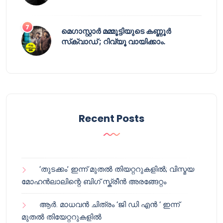
മെഗാസ്റ്റാർ മമ്മൂട്ടിയുടെ കണ്ണൂർ
സ്‌ക്വാഡ് ; റിവ്യൂ വായിക്കാം.
Recent Posts
‘തുടക്കം’ ഇന്ന് മുതൽ തിയറ്ററുകളിൽ; വിസ്മയ
മോഹൻലാലിന്റെ ബിഗ് സ്ക്രീൻ അരങ്ങേറ്റം
ആർ. മാധവൻ ചിത്രം ‘ജി ഡി എൻ ‘ ഇന്ന്
മുതൽ തിയേറ്ററുകളിൽ