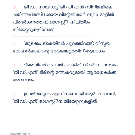
ജി.ഡി. നായിഡു’ ജി ഡി എൻ സിനിമയിലെ
ചരിത്രപ്രസിദ്ധമായ വിന്റേജ് കാർ ലുലു മാളിൽ
പ്രദർശനത്തിന്; ഓഗസ്റ്റ് 7-ന് ചിത്രം
തിയേറ്ററുകളിലേക്ക്
‘തുടക്കം’ ട്രെയിലർ പുറത്തിറങ്ങി; വിസ്മയ
മോഹൻലാലിന്റെ അരങ്ങേറ്റത്തിന് ആവേശം
ട്രെയിലർ ഷെയർ ചെയ്‌ത് സ്വർണം നേടാം;
‘ജി.ഡി.എൻ’ ടീമിന്റെ മത്സരവുമായി ആരാധകർക്ക്
അവസരം
ഇന്ത്യയുടെ എഡിസണായി ആർ. മാധവൻ;
‘ജി.ഡി.എൻ’ ഓഗസ്റ്റ് 7ന് തിയേറ്ററുകളിൽ
Advertisement