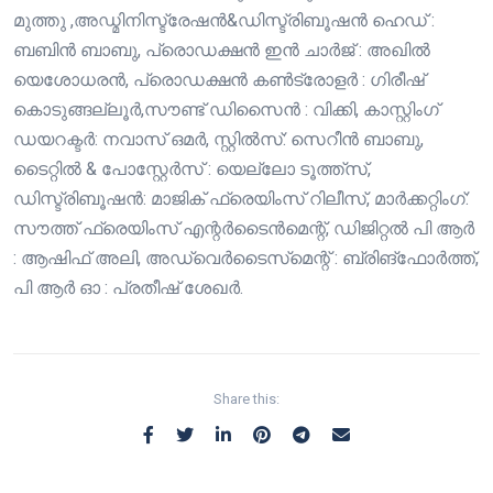
മുത്തു ,അഡ്മിനിസ്ട്രേഷൻ&ഡിസ്ട്രിബൂഷൻ ഹെഡ് :
ബബിൻ ബാബു, പ്രൊഡക്ഷൻ ഇൻ ചാർജ് : അഖിൽ
യെശോധരൻ, പ്രൊഡക്ഷൻ കൺട്രോളർ : ഗിരീഷ്
കൊടുങ്ങല്ലൂർ,സൗണ്ട് ഡിസൈൻ : വിക്കി, കാസ്റ്റിംഗ്
ഡയറക്ടർ: നവാസ് ഒമർ, സ്റ്റിൽസ്: സെറീൻ ബാബു,
ടൈറ്റിൽ & പോസ്റ്റേർസ് : യെല്ലോ ടൂത്ത്സ്,
ഡിസ്ട്രിബൂഷൻ: മാജിക് ഫ്രെയിംസ് റിലീസ്, മാർക്കറ്റിംഗ്:
സൗത്ത് ഫ്രെയിംസ് എന്റർടൈൻമെന്റ്, ഡിജിറ്റൽ പി ആർ
: ആഷിഫ് അലി, അഡ്വെർടൈസ്‌മെന്റ് : ബ്രിങ്ഫോർത്ത്,
പി ആർ ഓ : പ്രതീഷ് ശേഖർ.
Share this: