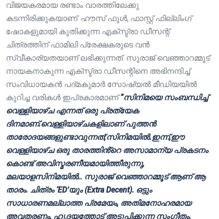
വിജയകരമായ രണ്ടാം വാരത്തിലേക്കു
കടന്നിരിക്കുകയാണ്. ഹൗസ് ഫുൾ, ഫാസ്റ്റ് ഫില്ലിംഗ്
ഷോകളുമായി കുതിക്കുന്ന എക്സ്ട്രാ ഡീസന്റ്
ചിത്രത്തിന് ഫാമിലി പ്രേക്ഷകരുടെ വൻ
സ്വീകാര്യതയാണ് ലഭിക്കുന്നത്. സുരാജ് വെഞ്ഞാറമ്മൂട്
നായകനാകുന്ന എക്സ്ട്രാ ഡീസന്റിനെ അഭിനന്ദിച്ച്
സംവിധായകൻ പദ്മകുമാർ സോഷ്യൽ മീഡിയയിൽ
കുറിച്ച വരികൾ ഇപ്രകാരമാണ്
“സിനിമയെ സംബന്ധിച്ച്
വെള്ളിയാഴ്ച എന്നത് ഒരു പ്രത്യേക
ദിനമാണ്.വെള്ളിയാഴ്ചകളിലാണ് പുത്തൻ
താരോദയങ്ങളുണ്ടാവുന്നത്;സിനിമയിൽ.ഇന്ന്,ഈ
വെള്ളിയാഴ്ച ഒരു താരത്തിൻ്റെ അസാമാന്യ പ്രകടനം
കൊണ്ട് അവിസ്മരണീയമായിത്തീരുന്നു,
മലയാളസിനിമയിൽ.. സുരാജ് വെഞ്ഞാറമ്മൂട് ആണ് ആ
താരം. ചിത്രം ‘ED’യും (Extra Decent). ഒട്ടും
സാധാരണമല്ലാത്ത പ്രമേയം, അതിമനോഹരമായ
അവതരണം, ഹൃദയത്തോട് അടുപ്പിക്കുന്ന സംഗീതം,