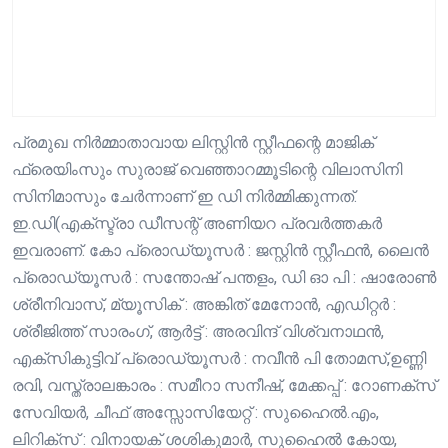
പ്രമുഖ നിർമ്മാതാവായ ലിസ്റ്റിൻ സ്റ്റീഫന്റെ മാജിക്
ഫ്രെയിംസും സുരാജ് വെഞ്ഞാറമ്മൂടിന്റെ വിലാസിനി
സിനിമാസും ചേർന്നാണ് ഇ ഡി നിർമ്മിക്കുന്നത്.
ഇ.ഡി(എക്സ്ട്രാ ഡീസന്റ് അണിയറ പ്രവർത്തകർ
ഇവരാണ്. കോ പ്രൊഡ്യൂസർ : ജസ്റ്റിൻ സ്റ്റീഫൻ, ലൈൻ
പ്രൊഡ്യൂസർ : സന്തോഷ് പന്തളം, ഡി ഓ പി : ഷാരോൺ
ശ്രീനിവാസ്, മ്യൂസിക് : അങ്കിത് മേനോൻ, എഡിറ്റർ :
ശ്രീജിത്ത് സാരംഗ്, ആർട്ട് : അരവിന്ദ് വിശ്വനാഥൻ,
എക്സികുട്ടിവ് പ്രൊഡ്യൂസർ : നവീൻ പി തോമസ്,ഉണ്ണി
രവി, വസ്ത്രാലങ്കാരം : സമീറാ സനീഷ്, മേക്കപ്പ് : റോണക്സ്
സേവിയർ, ചീഫ് അസ്സോസിയേറ്റ് : സുഹൈൽ.എം,
ലിറിക്‌സ് : വിനായക് ശശികുമാർ, സുഹൈൽ കോയ,