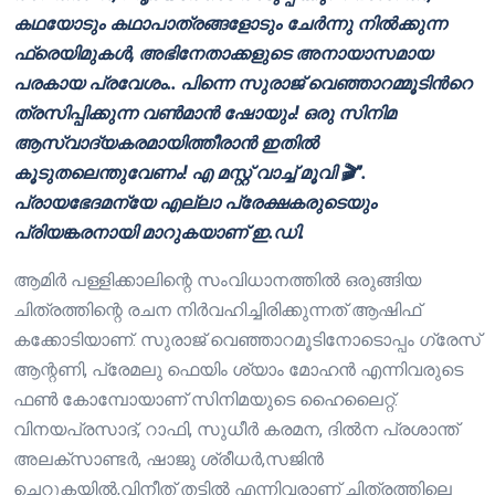
കഥയോടും കഥാപാത്രങ്ങളോടും ചേർന്നു നിൽക്കുന്ന
ഫ്രെയിമുകൾ, അഭിനേതാക്കളുടെ അനായാസമായ
പരകായ പ്രവേശം.. പിന്നെ സുരാജ് വെഞ്ഞാറമ്മൂടിൻറെ
ത്രസിപ്പിക്കുന്ന വൺമാൻ ഷോയും! ഒരു സിനിമ
ആസ്വാദ്യകരമായിത്തീരാൻ ഇതിൽ
കൂടുതലെന്തുവേണം! എ മസ്റ്റ് വാച്ച് മൂവി 🎬”.
പ്രായഭേദമന്യേ എല്ലാ പ്രേക്ഷകരുടെയും
പ്രിയങ്കരനായി മാറുകയാണ് ഇ.ഡി.
ആമിർ പള്ളിക്കാലിന്റെ സംവിധാനത്തിൽ ഒരുങ്ങിയ
ചിത്രത്തിന്റെ രചന നിർവഹിച്ചിരിക്കുന്നത് ആഷിഫ്
കക്കോടിയാണ്. സുരാജ് വെഞ്ഞാറമൂടിനോടൊപ്പം ഗ്രേസ്‌
ആന്റണി, പ്രേമലു ഫെയിം ശ്യാം മോഹൻ എന്നിവരുടെ
ഫൺ കോമ്പോയാണ്‌ സിനിമയുടെ ഹൈലൈറ്റ്‌.
വിനയപ്രസാദ്‌, റാഫി, സുധീർ കരമന, ദിൽന പ്രശാന്ത്
അലക്‌സാണ്ടർ, ഷാജു ശ്രീധർ,സജിൻ
ചെറുകയിൽ,വിനീത് തട്ടിൽ എന്നിവരാണ് ചിത്രത്തിലെ