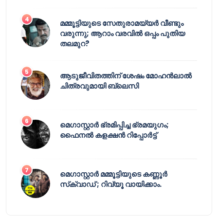
മമ്മൂട്ടിയുടെ സേതുരാമയ്യർ വീണ്ടും
വരുന്നു; ആറാം വരവിൽ ഒപ്പം പുതിയ
തലമുറ?
ആടുജീവിതത്തിന് ശേഷം മോഹൻലാൽ
ചിത്രവുമായി ബ്ലെസി
മെഗാസ്റ്റാർ ഭ്രമിപ്പിച്ച ഭ്രമയുഗം;
ഫൈനൽ കളക്ഷൻ റിപ്പോർട്ട്
മെഗാസ്റ്റാർ മമ്മൂട്ടിയുടെ കണ്ണൂർ
സ്‌ക്വാഡ് ; റിവ്യൂ വായിക്കാം.