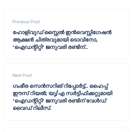
Previous Post
ഹോളിവുഡ് സ്റ്റൈൽ ഇൻവെസ്റ്റിഗേഷൻ
ആക്ഷൻ ചിത്രവുമായി ടൊവിനോ,
‘ഐഡന്റിറ്റി’ ജനുവരി രണ്ടിന്..
Next Post
ഗംഭീര സെൻസറിങ് റിപ്പോർട്ട്.. ഹൈപ്പ്
ഈസ് റിയൽ; യു/എ സർട്ടിഫിക്കറ്റുമായി
‘ഐഡന്റിറ്റി’ ജനുവരി രണ്ടിന് വേൾഡ്
വൈഡ് റിലീസ്.