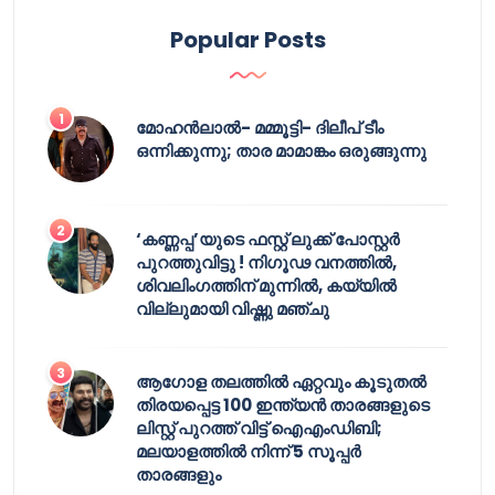
Popular Posts
മോഹൻലാൽ- മമ്മൂട്ടി- ദിലീപ് ടീം
ഒന്നിക്കുന്നു; താര മാമാങ്കം ഒരുങ്ങുന്നു
‘കണ്ണപ്പ’യുടെ ഫസ്റ്റ് ലുക്ക് പോസ്റ്റർ
പുറത്തുവിട്ടു ! നിഗൂഢ വനത്തിൽ,
ശിവലിംഗത്തിന് മുന്നിൽ, കയ്യിൽ
വില്ലുമായി വിഷ്ണു മഞ്ചു
ആഗോള തലത്തിൽ ഏറ്റവും കൂടുതൽ
തിരയപ്പെട്ട 100 ഇന്ത്യൻ താരങ്ങളുടെ
ലിസ്റ്റ് പുറത്ത് വിട്ട് ഐഎംഡിബി;
മലയാളത്തിൽ നിന്ന് 5 സൂപ്പർ
താരങ്ങളും