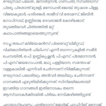
രഘുനാഥ് പലേരി , ജനാർദ്ദനൻ, ഗണപതി, സ്വതിദാസ്
പ്രഭു, പ്രശാന്ത് മുരളി, മനോഹരി ജോയ്, തുഷാര പിള്ള,
വിജയകുമാർ, ഹരിശങ്കർ, രാജീവ് വി തോമസ്, ജിബിൻ
ഗോപിനാഥ്, ഉണ്ണിരാജ, ദേവരാജൻ കോഴിക്കോട്
തുടങ്ങിയവർ ചിത്രത്തിൽ മറ്റ്
കഥാപാത്രങ്ങളായെത്തുന്നുണ്ട്.
സപ്ത തരംഗ് ക്രിയേഷൻസ് പ്രൈവറ്റ് ലിമിറ്റഡ്,
വിക്രമാദിത്യൻ ഫിലിംസ് എന്നീ ബാനറുകളിൽ സമീർ
ചെമ്പയിൽ, ഒ.പി. ഉണ്ണികൃഷ്ണൻ, പി.എസ്. പ്രേമാനന്ദൻ,
പി.എസ് ജയഗോപാൽ, മധു പള്ളിയാന, സന്തോഷ്
വള്ളകാലിൽ എന്നിവർ ചേർന്നാണ് നിർമ്മിക്കുന്നത്.
രഘുനാഥ് പലേരിയും അൻവർ അലിയും ചേർന്നാണ് ​
ഗാനങ്ങൾ എഴുതിയിരിക്കുന്നത്. സിനിമയിലേതായി
ഇറങ്ങിയ ഗാനങ്ങൾ ഇതിനോടകം തന്നെ
ആസ്വാദകർക്കിടയിൽ പ്രിയം നേടിക്കഴിഞ്ഞിട്ടുണ്ട്.
ഛായാഗ്രഹണം: എൽദോസ് ജോർജ്, എഡിറ്റിങ്: മനോജ്