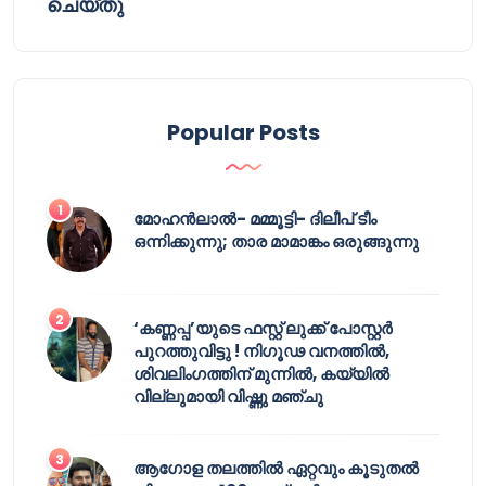
ചെയ്തു
Popular Posts
മോഹൻലാൽ- മമ്മൂട്ടി- ദിലീപ് ടീം
ഒന്നിക്കുന്നു; താര മാമാങ്കം ഒരുങ്ങുന്നു
‘കണ്ണപ്പ’യുടെ ഫസ്റ്റ് ലുക്ക് പോസ്റ്റർ
പുറത്തുവിട്ടു ! നിഗൂഢ വനത്തിൽ,
ശിവലിംഗത്തിന് മുന്നിൽ, കയ്യിൽ
വില്ലുമായി വിഷ്ണു മഞ്ചു
ആഗോള തലത്തിൽ ഏറ്റവും കൂടുതൽ