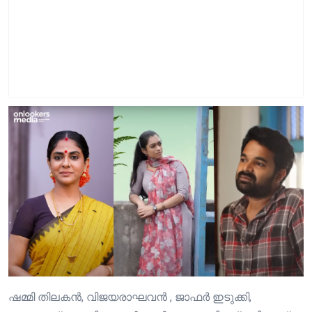
ഷമ്മി തിലകൻ, വിജയരാഘവൻ , ജാഫർ ഇടുക്കി,