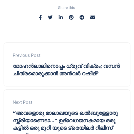
Share this:
Previous Post
മോഹൻലാലിനൊപ്പം ധ്രുവ് വിക്രം; വമ്പൻ
ചിത്രമൊരുക്കാൻ അൻവർ റഷീദ്?
Next Post
“അവളൊരു മാലാഖയുടെ ഖൽബുള്ളോരു
സ്ത്രീയാണെടാ…” ഉദ്വേഗജനകമായ ഒരു
കട്ടിൽ ഒരു മുറി യുടെ ട്രെയിലർ റിലീസ്