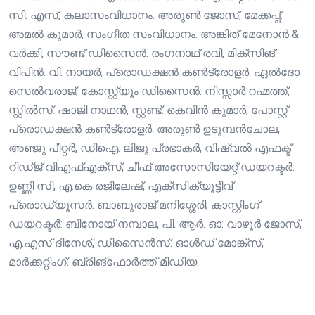
സി. എസ്, കലാസംവിധാനം: അരുൺ ജോസ്, മേക്കപ്പ്:
അമൽ കുമാർ, സംഗീത സംവിധാനം: അങ്കിത് മേനോൻ &
വർക്കി, സൗണ്ട് ഡിസൈൻ: രംഗനാഥ് രവി, മിക്സിങ്:
വിപിൻ. വി. നായർ, പ്രൊഡക്ഷൻ കൺട്രോളർ: ഏൽദോ
സെൽവരാജ്, കോസ്റ്റ്യൂം ഡിസൈൻ: നിസ്സാർ റഹ്മത്ത്,
സ്റ്റിൽസ്: ഷാജി നാഥൻ, സ്റ്റണ്ട്: കെവിൻ കുമാർ, പോസ്റ്റ്
പ്രൊഡക്ഷൻ കൺട്രോളർ: അരുൺ ഉടുമ്പൻചോല,
അഞ്ജു പീറ്റർ, ഡിഐ: ലിജു പ്രഭാകർ, വിഷ്വൽ എഫക്ട്:
റിഡ്ജ് വിഎഫ്എക്സ്, ചീഫ് അസോസിയേറ്റ് ഡയറക്ടർ:
ഉണ്ണി സി, എ.കെ രജിലേഷ്, എക്സിക്യൂട്ടീവ്
പ്രൊഡ്യൂസർ: ബാബുരാജ് മനിശ്ശേരി, കാസ്റ്റിംഗ്
ഡയറക്ടർ: ബിനോയ് നമ്പാല, പി. ആർ. ഓ: വാഴൂർ ജോസ്,
എ.എസ് ദിനേശ്, ഡിസൈൻസ്: ഓൾഡ് മോങ്ക്‌സ്,
മാർക്കറ്റിംഗ്: ബ്രിങ്ഫോർത്ത് മീഡിയ.