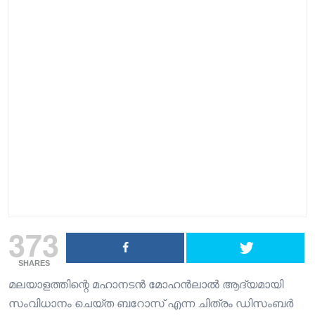
373
SHARES
മലയാളത്തിന്റെ മഹാനടൻ മോഹൻലാൽ ആദ്യമായി
സംവിധാനം ചെയ്ത ബറോസ് എന്ന ചിത്രം ഡിസംബർ