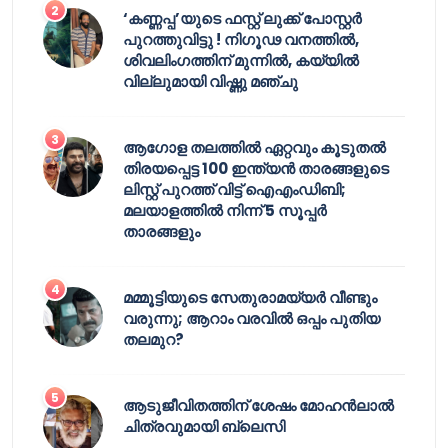
‘കണ്ണപ്പ’യുടെ ഫസ്റ്റ് ലുക്ക് പോസ്റ്റർ
പുറത്തുവിട്ടു ! നിഗൂഢ വനത്തിൽ,
ശിവലിംഗത്തിന് മുന്നിൽ, കയ്യിൽ
വില്ലുമായി വിഷ്ണു മഞ്ചു
ആഗോള തലത്തിൽ ഏറ്റവും കൂടുതൽ
തിരയപ്പെട്ട 100 ഇന്ത്യൻ താരങ്ങളുടെ
ലിസ്റ്റ് പുറത്ത് വിട്ട് ഐഎംഡിബി;
മലയാളത്തിൽ നിന്ന് 5 സൂപ്പർ
താരങ്ങളും
മമ്മൂട്ടിയുടെ സേതുരാമയ്യർ വീണ്ടും
വരുന്നു; ആറാം വരവിൽ ഒപ്പം പുതിയ
തലമുറ?
ആടുജീവിതത്തിന് ശേഷം മോഹൻലാൽ
ചിത്രവുമായി ബ്ലെസി