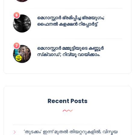
മെഗാസ്റ്റാർ ഭ്രമിപ്പിച്ച ഭ്രമയുഗം;
ഫൈനൽ കളക്ഷൻ റിപ്പോർട്ട്
മെഗാസ്റ്റാർ മമ്മൂട്ടിയുടെ കണ്ണൂർ
സ്‌ക്വാഡ് ; റിവ്യൂ വായിക്കാം.
Recent Posts
‘തുടക്കം’ ഇന്ന് മുതൽ തിയറ്ററുകളിൽ; വിസ്മയ