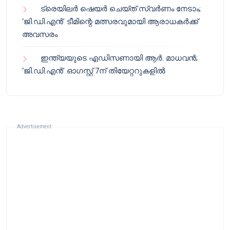
ട്രെയിലർ ഷെയർ ചെയ്‌ത് സ്വർണം നേടാം;
‘ജി.ഡി.എൻ’ ടീമിന്റെ മത്സരവുമായി ആരാധകർക്ക്
അവസരം
ഇന്ത്യയുടെ എഡിസണായി ആർ. മാധവൻ;
‘ജി.ഡി.എൻ’ ഓഗസ്റ്റ് 7ന് തിയേറ്ററുകളിൽ
Advertisement