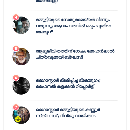
താരങ്ങളും
മമ്മൂട്ടിയുടെ സേതുരാമയ്യർ വീണ്ടും
വരുന്നു; ആറാം വരവിൽ ഒപ്പം പുതിയ
തലമുറ?
ആടുജീവിതത്തിന് ശേഷം മോഹൻലാൽ
ചിത്രവുമായി ബ്ലെസി
മെഗാസ്റ്റാർ ഭ്രമിപ്പിച്ച ഭ്രമയുഗം;
ഫൈനൽ കളക്ഷൻ റിപ്പോർട്ട്
മെഗാസ്റ്റാർ മമ്മൂട്ടിയുടെ കണ്ണൂർ
സ്‌ക്വാഡ് ; റിവ്യൂ വായിക്കാം.