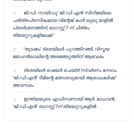
ജി.ഡി. നായിഡു’ ജി ഡി എൻ സിനിമയിലെ
ചരിത്രപ്രസിദ്ധമായ വിന്റേജ് കാർ ലുലു മാളിൽ
പ്രദർശനത്തിന്; ഓഗസ്റ്റ് 7-ന് ചിത്രം
തിയേറ്ററുകളിലേക്ക്
‘തുടക്കം’ ട്രെയിലർ പുറത്തിറങ്ങി; വിസ്മയ
മോഹൻലാലിന്റെ അരങ്ങേറ്റത്തിന് ആവേശം
ട്രെയിലർ ഷെയർ ചെയ്‌ത് സ്വർണം നേടാം;
‘ജി.ഡി.എൻ’ ടീമിന്റെ മത്സരവുമായി ആരാധകർക്ക്
അവസരം
ഇന്ത്യയുടെ എഡിസണായി ആർ. മാധവൻ;
‘ജി.ഡി.എൻ’ ഓഗസ്റ്റ് 7ന് തിയേറ്ററുകളിൽ