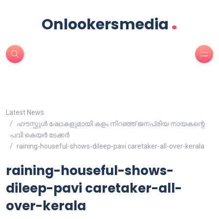
.
Onlookersmedia
Latest News
ഹൗസ്ഫുൾ ഷോകളുമായി കളം നിറഞ്ഞ് ജനപ്രിയ നായകന്റെ
പവി കെയർ ടേക്കർ
raining-houseful-shows-dileep-pavi caretaker-all-over-kerala
raining-houseful-shows-
dileep-pavi caretaker-all-
over-kerala