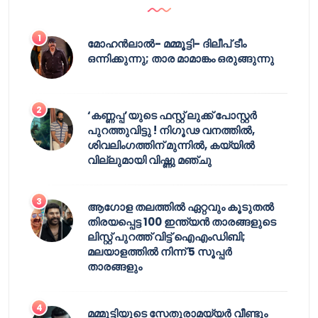
മോഹൻലാൽ- മമ്മൂട്ടി- ദിലീപ് ടീം
ഒന്നിക്കുന്നു; താര മാമാങ്കം ഒരുങ്ങുന്നു
‘കണ്ണപ്പ’യുടെ ഫസ്റ്റ് ലുക്ക് പോസ്റ്റർ
പുറത്തുവിട്ടു ! നിഗൂഢ വനത്തിൽ,
ശിവലിംഗത്തിന് മുന്നിൽ, കയ്യിൽ
വില്ലുമായി വിഷ്ണു മഞ്ചു
ആഗോള തലത്തിൽ ഏറ്റവും കൂടുതൽ
തിരയപ്പെട്ട 100 ഇന്ത്യൻ താരങ്ങളുടെ
ലിസ്റ്റ് പുറത്ത് വിട്ട് ഐഎംഡിബി;
മലയാളത്തിൽ നിന്ന് 5 സൂപ്പർ
താരങ്ങളും
മമ്മൂട്ടിയുടെ സേതുരാമയ്യർ വീണ്ടും