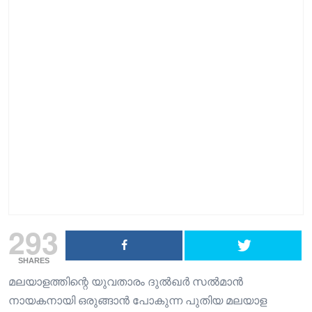
293
SHARES
മലയാളത്തിന്റെ യുവതാരം ദുൽഖർ സൽമാൻ
നായകനായി ഒരുങ്ങാൻ പോകുന്ന പുതിയ മലയാള