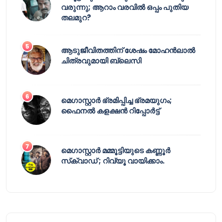
വരുന്നു; ആറാം വരവിൽ ഒപ്പം പുതിയ
തലമുറ?
ആടുജീവിതത്തിന് ശേഷം മോഹൻലാൽ
ചിത്രവുമായി ബ്ലെസി
മെഗാസ്റ്റാർ ഭ്രമിപ്പിച്ച ഭ്രമയുഗം;
ഫൈനൽ കളക്ഷൻ റിപ്പോർട്ട്
മെഗാസ്റ്റാർ മമ്മൂട്ടിയുടെ കണ്ണൂർ
സ്‌ക്വാഡ് ; റിവ്യൂ വായിക്കാം.