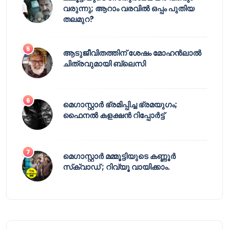
വരുന്നു; ആറാം വരവിൽ ഒപ്പം പുതിയ
തലമുറ?
ആടുജീവിതത്തിന് ശേഷം മോഹൻലാൽ
ചിത്രവുമായി ബ്ലെസി
മെഗാസ്റ്റാർ ഭ്രമിപ്പിച്ച ഭ്രമയുഗം;
ഫൈനൽ കളക്ഷൻ റിപ്പോർട്ട്
മെഗാസ്റ്റാർ മമ്മൂട്ടിയുടെ കണ്ണൂർ
സ്‌ക്വാഡ് ; റിവ്യൂ വായിക്കാം.