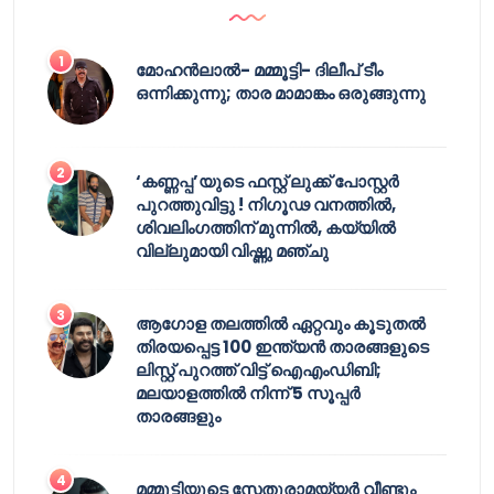
മോഹൻലാൽ- മമ്മൂട്ടി- ദിലീപ് ടീം
ഒന്നിക്കുന്നു; താര മാമാങ്കം ഒരുങ്ങുന്നു
‘കണ്ണപ്പ’യുടെ ഫസ്റ്റ് ലുക്ക് പോസ്റ്റർ
പുറത്തുവിട്ടു ! നിഗൂഢ വനത്തിൽ,
ശിവലിംഗത്തിന് മുന്നിൽ, കയ്യിൽ
വില്ലുമായി വിഷ്ണു മഞ്ചു
ആഗോള തലത്തിൽ ഏറ്റവും കൂടുതൽ
തിരയപ്പെട്ട 100 ഇന്ത്യൻ താരങ്ങളുടെ
ലിസ്റ്റ് പുറത്ത് വിട്ട് ഐഎംഡിബി;
മലയാളത്തിൽ നിന്ന് 5 സൂപ്പർ
താരങ്ങളും
മമ്മൂട്ടിയുടെ സേതുരാമയ്യർ വീണ്ടും