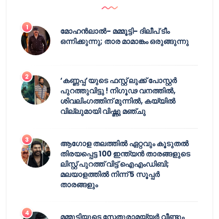
മോഹൻലാൽ- മമ്മൂട്ടി- ദിലീപ് ടീം
ഒന്നിക്കുന്നു; താര മാമാങ്കം ഒരുങ്ങുന്നു
‘കണ്ണപ്പ’യുടെ ഫസ്റ്റ് ലുക്ക് പോസ്റ്റർ
പുറത്തുവിട്ടു ! നിഗൂഢ വനത്തിൽ,
ശിവലിംഗത്തിന് മുന്നിൽ, കയ്യിൽ
വില്ലുമായി വിഷ്ണു മഞ്ചു
ആഗോള തലത്തിൽ ഏറ്റവും കൂടുതൽ
തിരയപ്പെട്ട 100 ഇന്ത്യൻ താരങ്ങളുടെ
ലിസ്റ്റ് പുറത്ത് വിട്ട് ഐഎംഡിബി;
മലയാളത്തിൽ നിന്ന് 5 സൂപ്പർ
താരങ്ങളും
മമ്മൂട്ടിയുടെ സേതുരാമയ്യർ വീണ്ടും