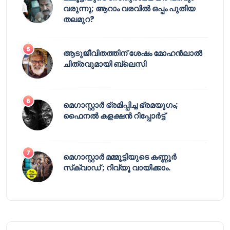
വരുന്നു; ആറാം വരവിൽ ഒപ്പം പുതിയ
തലമുറ?
ആടുജീവിതത്തിന് ശേഷം മോഹൻലാൽ
ചിത്രവുമായി ബ്ലെസി
മെഗാസ്റ്റാർ ഭ്രമിപ്പിച്ച ഭ്രമയുഗം;
ഫൈനൽ കളക്ഷൻ റിപ്പോർട്ട്
മെഗാസ്റ്റാർ മമ്മൂട്ടിയുടെ കണ്ണൂർ
സ്‌ക്വാഡ് ; റിവ്യൂ വായിക്കാം.