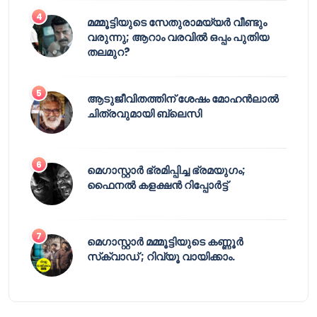
മമ്മൂട്ടിയുടെ സേതുരാമയ്യർ വീണ്ടും
വരുന്നു; ആറാം വരവിൽ ഒപ്പം പുതിയ
തലമുറ?
ആടുജീവിതത്തിന് ശേഷം മോഹൻലാൽ
ചിത്രവുമായി ബ്ലെസി
മെഗാസ്റ്റാർ ഭ്രമിപ്പിച്ച ഭ്രമയുഗം;
ഫൈനൽ കളക്ഷൻ റിപ്പോർട്ട്
മെഗാസ്റ്റാർ മമ്മൂട്ടിയുടെ കണ്ണൂർ
സ്‌ക്വാഡ് ; റിവ്യൂ വായിക്കാം.