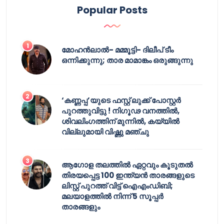
Popular Posts
മോഹൻലാൽ- മമ്മൂട്ടി- ദിലീപ് ടീം
ഒന്നിക്കുന്നു; താര മാമാങ്കം ഒരുങ്ങുന്നു
‘കണ്ണപ്പ’യുടെ ഫസ്റ്റ് ലുക്ക് പോസ്റ്റർ
പുറത്തുവിട്ടു ! നിഗൂഢ വനത്തിൽ,
ശിവലിംഗത്തിന് മുന്നിൽ, കയ്യിൽ
വില്ലുമായി വിഷ്ണു മഞ്ചു
ആഗോള തലത്തിൽ ഏറ്റവും കൂടുതൽ
തിരയപ്പെട്ട 100 ഇന്ത്യൻ താരങ്ങളുടെ
ലിസ്റ്റ് പുറത്ത് വിട്ട് ഐഎംഡിബി;
മലയാളത്തിൽ നിന്ന് 5 സൂപ്പർ
താരങ്ങളും