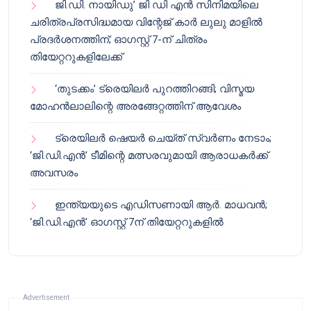
ജി.ഡി. നായിഡു’ ജി ഡി എൻ സിനിമയിലെ
ചരിത്രപ്രസിദ്ധമായ വിന്റേജ് കാർ ലുലു മാളിൽ
പ്രദർശനത്തിന്; ഓഗസ്റ്റ് 7-ന് ചിത്രം
തിയേറ്ററുകളിലേക്ക്
‘തുടക്കം’ ട്രെയിലർ പുറത്തിറങ്ങി; വിസ്മയ
മോഹൻലാലിന്റെ അരങ്ങേറ്റത്തിന് ആവേശം
ട്രെയിലർ ഷെയർ ചെയ്‌ത് സ്വർണം നേടാം;
‘ജി.ഡി.എൻ’ ടീമിന്റെ മത്സരവുമായി ആരാധകർക്ക്
അവസരം
ഇന്ത്യയുടെ എഡിസണായി ആർ. മാധവൻ;
‘ജി.ഡി.എൻ’ ഓഗസ്റ്റ് 7ന് തിയേറ്ററുകളിൽ
Advertisement