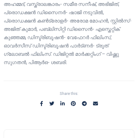
അഹമ്മദ്, വസ്ത്രാലങ്കാരം- സമീര സനീഷ്, അഭിജിത്,
പ്രൊഡക്ഷൻ ഡിസൈനർ- ഷാജി നടുവിൽ,
പ്രൊഡക്ഷൻ കൺട്രോളർ- അരോമ മോഹൻ, സ്റ്റിൽസ്-
അജിത് കുമാർ, പബ്ലിസിറ്റി ഡിസൈൻ- എസ്തെറ്റിക്
കുഞ്ഞമ്മ, ഡിസ്ട്രിബൂഷൻ- വേഫേറർ ഫിലിംസ്,
ഓവർസീസ് ഡിസ്ട്രിബൂഷൻ പാർട്ണർ- ട്രൂത്
ഗ്ലോബൽ ഫിലിംസ്. ഡിജിറ്റൽ മാർക്കറ്റിംഗ് – വിഷ്ണു
സുഗതൻ, പിആർഒ- ശബരി.
Share this: