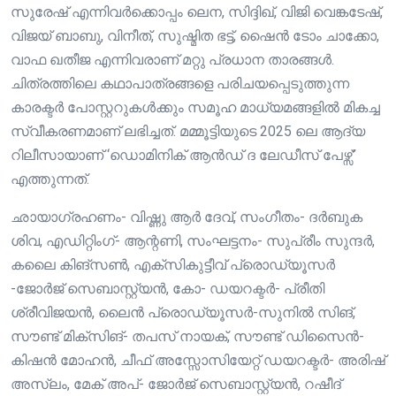
സുരേഷ് എന്നിവർക്കൊപ്പം ലെന, സിദ്ദിഖ്, വിജി വെങ്കടേഷ്,
വിജയ് ബാബു, വിനീത്, സുഷ്മിത ഭട്ട്, ഷൈൻ ടോം ചാക്കോ,
വാഫ ഖതീജ എന്നിവരാണ് മറ്റു പ്രധാന താരങ്ങൾ.
ചിത്രത്തിലെ കഥാപാത്രങ്ങളെ പരിചയപ്പെടുത്തുന്ന
കാരക്ടർ പോസ്റ്ററുകൾക്കും സമൂഹ മാധ്യമങ്ങളിൽ മികച്ച
സ്വീകരണമാണ് ലഭിച്ചത്. മമ്മൂട്ടിയുടെ 2025 ലെ ആദ്യ
റിലീസായാണ് ‘ഡൊമിനിക് ആൻഡ് ദ ലേഡീസ് പേഴ്സ്’
എത്തുന്നത്.
ഛായാഗ്രഹണം- വിഷ്ണു ആർ ദേവ്, സംഗീതം- ദർബുക
ശിവ, എഡിറ്റിംഗ്- ആന്റണി, സംഘട്ടനം- സുപ്രീം സുന്ദർ,
കലൈ കിങ്‌സൺ, എക്സികുട്ടീവ് പ്രൊഡ്യൂസർ
-ജോർജ് സെബാസ്റ്റ്യൻ, കോ- ഡയറക്ടർ- പ്രീതി
ശ്രീവിജയൻ, ലൈൻ പ്രൊഡ്യൂസർ-സുനിൽ സിങ്,
സൗണ്ട് മിക്സിങ്- തപസ് നായക്, സൗണ്ട് ഡിസൈൻ-
കിഷൻ മോഹൻ, ചീഫ് അസ്സോസിയേറ്റ് ഡയറക്ടർ- അരിഷ്
അസ്‌ലം, മേക് അപ്- ജോർജ്‌ സെബാസ്റ്റ്യൻ, റഷീദ്