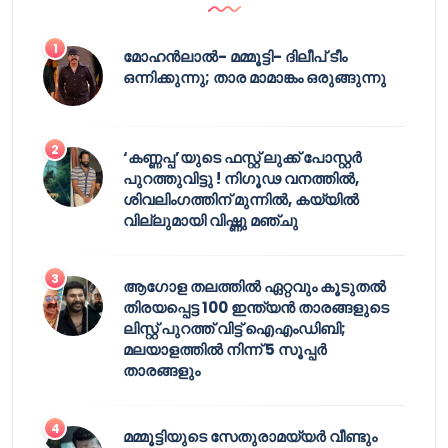
മോഹൻലാൽ- മമ്മൂട്ടി- ദിലീപ് ടീം
ഒന്നിക്കുന്നു; താര മാമാങ്കം ഒരുങ്ങുന്നു
‘കണ്ണപ്പ’യുടെ ഫസ്റ്റ് ലുക്ക് പോസ്റ്റർ
പുറത്തുവിട്ടു ! നിഗൂഢ വനത്തിൽ,
ശിവലിംഗത്തിന് മുന്നിൽ, കയ്യിൽ
വില്ലുമായി വിഷ്ണു മഞ്ചു
ആഗോള തലത്തിൽ ഏറ്റവും കൂടുതൽ
തിരയപ്പെട്ട 100 ഇന്ത്യൻ താരങ്ങളുടെ
ലിസ്റ്റ് പുറത്ത് വിട്ട് ഐഎംഡിബി;
മലയാളത്തിൽ നിന്ന് 5 സൂപ്പർ
താരങ്ങളും
മമ്മൂട്ടിയുടെ സേതുരാമയ്യർ വീണ്ടും