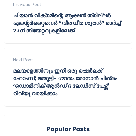
Previous Post
ചിയാൻ വിക്രമിന്റെ ആക്ഷൻ ത്രില്ലർ
എന്റെർറ്റൈനെർ “വീര ധീര ശൂരൻ” മാർച്ച്
27ന് തിയേറ്ററുകളിലേക്ക്
Next Post
മലയാളത്തിനും ഇനി ഒരു ഷെർലക്
ഹോംസ്; മമ്മൂട്ടി- ഗൗതം മേനോൻ ചിത്രം
‘ഡൊമിനിക് ആൻഡ് ദ ലേഡീസ് പേഴ്സ്’
റിവ്യൂ വായിക്കാം
Popular Posts