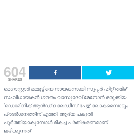
604
SHARES
മെഗാസ്റ്റാർ മമ്മൂട്ടിയെ നായകനാക്കി സൂപ്പർ ഹിറ്റ് തമിഴ്
സംവിധായകൻ ഗൗതം വാസുദേവ് മേനോൻ ഒരുക്കിയ
‘ഡൊമിനിക് ആൻഡ് ദ ലേഡീസ് പേഴ്സ്’ ലോകമെമ്പാടും
പ്രദർശനത്തിന് എത്തി. ആദ്യ പകുതി
പൂർത്തിയാകുമ്പോൾ മികച്ച പ്രതികരണമാണ്
ലഭിക്കുന്നത്