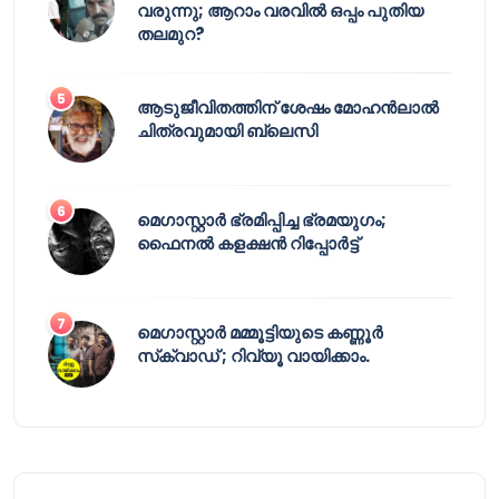
വരുന്നു; ആറാം വരവിൽ ഒപ്പം പുതിയ
തലമുറ?
ആടുജീവിതത്തിന് ശേഷം മോഹൻലാൽ
ചിത്രവുമായി ബ്ലെസി
മെഗാസ്റ്റാർ ഭ്രമിപ്പിച്ച ഭ്രമയുഗം;
ഫൈനൽ കളക്ഷൻ റിപ്പോർട്ട്
മെഗാസ്റ്റാർ മമ്മൂട്ടിയുടെ കണ്ണൂർ
സ്‌ക്വാഡ് ; റിവ്യൂ വായിക്കാം.