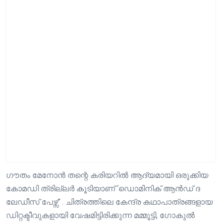
ഗൗതം മേനോൻ തന്റെ കരിയറിൽ ആദ്യമായി ഒരുക്കിയ
കോമഡി ത്രില്ലർ കൂടിയാണ് ‘ഡൊമിനിക് ആൻഡ് ദ
ലേഡീസ് പേഴ്സ്’ . ചിത്രത്തിലെ കേന്ദ്ര കഥാപാത്രങ്ങളായ
ഡിറ്റക്ടീവുകളായി വേഷമിട്ടിരിക്കുന്ന മമ്മൂട്ടി, ഗോകുൽ