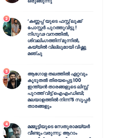
ഒരുങ്ങുന്നു
‘കണ്ണപ്പ’യുടെ ഫസ്റ്റ് ലുക്ക്
പോസ്റ്റർ പുറത്തുവിട്ടു !
നിഗൂഢ വനത്തിൽ,
ശിവലിംഗത്തിന് മുന്നിൽ,
കയ്യിൽ വില്ലുമായി വിഷ്ണു
മഞ്ചു
ആഗോള തലത്തിൽ ഏറ്റവും
കൂടുതൽ തിരയപ്പെട്ട 100
ഇന്ത്യൻ താരങ്ങളുടെ ലിസ്റ്റ്
പുറത്ത് വിട്ട് ഐഎംഡിബി;
മലയാളത്തിൽ നിന്ന് 5 സൂപ്പർ
താരങ്ങളും
മമ്മൂട്ടിയുടെ സേതുരാമയ്യർ
വീണ്ടും വരുന്നു; ആറാം