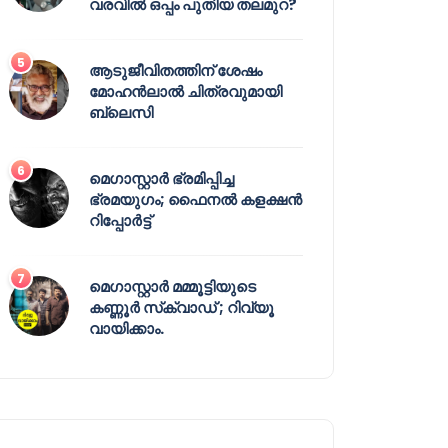
വരവിൽ ഒപ്പം പുതിയ തലമുറ?
ആടുജീവിതത്തിന് ശേഷം
മോഹൻലാൽ ചിത്രവുമായി
ബ്ലെസി
മെഗാസ്റ്റാർ ഭ്രമിപ്പിച്ച
ഭ്രമയുഗം; ഫൈനൽ കളക്ഷൻ
റിപ്പോർട്ട്
മെഗാസ്റ്റാർ മമ്മൂട്ടിയുടെ
കണ്ണൂർ സ്‌ക്വാഡ് ; റിവ്യൂ
വായിക്കാം.