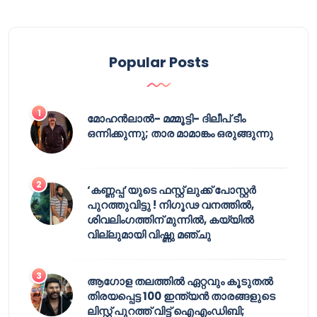
Popular Posts
മോഹൻലാൽ- മമ്മൂട്ടി- ദിലീപ് ടീം
ഒന്നിക്കുന്നു; താര മാമാങ്കം ഒരുങ്ങുന്നു
‘കണ്ണപ്പ’യുടെ ഫസ്റ്റ് ലുക്ക് പോസ്റ്റർ
പുറത്തുവിട്ടു ! നിഗൂഢ വനത്തിൽ,
ശിവലിംഗത്തിന് മുന്നിൽ, കയ്യിൽ
വില്ലുമായി വിഷ്ണു മഞ്ചു
ആഗോള തലത്തിൽ ഏറ്റവും കൂടുതൽ
തിരയപ്പെട്ട 100 ഇന്ത്യൻ താരങ്ങളുടെ
ലിസ്റ്റ് പുറത്ത് വിട്ട് ഐഎംഡിബി;