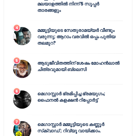
മലയാളത്തിൽ നിന്ന് 5 സൂപ്പർ
താരങ്ങളും
മമ്മൂട്ടിയുടെ സേതുരാമയ്യർ വീണ്ടും
വരുന്നു; ആറാം വരവിൽ ഒപ്പം പുതിയ
തലമുറ?
ആടുജീവിതത്തിന് ശേഷം മോഹൻലാൽ
ചിത്രവുമായി ബ്ലെസി
മെഗാസ്റ്റാർ ഭ്രമിപ്പിച്ച ഭ്രമയുഗം;
ഫൈനൽ കളക്ഷൻ റിപ്പോർട്ട്
മെഗാസ്റ്റാർ മമ്മൂട്ടിയുടെ കണ്ണൂർ
സ്‌ക്വാഡ് ; റിവ്യൂ വായിക്കാം.