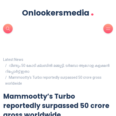
.
Onlookersmedia
Latest News
വീണ്ടും 50 കോടി ക്ലബിൽ മമ്മൂട്ടി; ടർബോ ആഗോള കളക്ഷൻ
റിപ്പോർട്ട് ഇതാ
Mammootty’s Turbo reportedly surpassed 50 crore gross
worldwide
Mammootty’s Turbo
reportedly surpassed 50 crore
gross worldwide