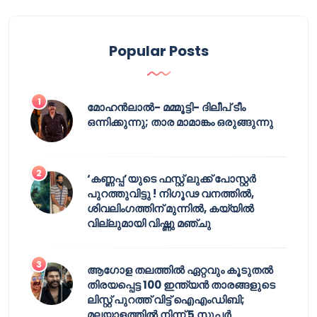
Popular Posts
മോഹൻലാൽ- മമ്മൂട്ടി- ദിലീപ് ടീം
ഒന്നിക്കുന്നു; താര മാമാങ്കം ഒരുങ്ങുന്നു
‘കണ്ണപ്പ’യുടെ ഫസ്റ്റ് ലുക്ക് പോസ്റ്റർ
പുറത്തുവിട്ടു ! നിഗൂഢ വനത്തിൽ,
ശിവലിംഗത്തിന് മുന്നിൽ, കയ്യിൽ
വില്ലുമായി വിഷ്ണു മഞ്ചു
ആഗോള തലത്തിൽ ഏറ്റവും കൂടുതൽ
തിരയപ്പെട്ട 100 ഇന്ത്യൻ താരങ്ങളുടെ
ലിസ്റ്റ് പുറത്ത് വിട്ട് ഐഎംഡിബി;
മലയാളത്തിൽ നിന്ന് 5 സൂപ്പർ