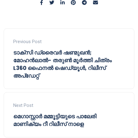
Previous Post
ടാക്സി ഡ്രൈവർ ഷണ്മുഖൻ;
മോഹൻലാൽ- തരുൺ മൂർത്തി ചിത്രം
L360 ഫൈനൽ ഷെഡ്യൂൾ, റിലീസ്
അപ്‌ഡേറ്റ്
Next Post
മെഗാസ്റ്റാർ മമ്മൂട്ടിയുടെ പാലേരി
മാണിക്യം റീ റിലീസ് നാളെ