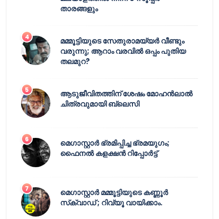
താരങ്ങളും
മമ്മൂട്ടിയുടെ സേതുരാമയ്യർ വീണ്ടും
വരുന്നു; ആറാം വരവിൽ ഒപ്പം പുതിയ
തലമുറ?
ആടുജീവിതത്തിന് ശേഷം മോഹൻലാൽ
ചിത്രവുമായി ബ്ലെസി
മെഗാസ്റ്റാർ ഭ്രമിപ്പിച്ച ഭ്രമയുഗം;
ഫൈനൽ കളക്ഷൻ റിപ്പോർട്ട്
മെഗാസ്റ്റാർ മമ്മൂട്ടിയുടെ കണ്ണൂർ
സ്‌ക്വാഡ് ; റിവ്യൂ വായിക്കാം.