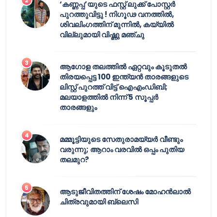
‘കണ്ണപ്പ’യുടെ ഫസ്റ്റ് ലുക്ക് പോസ്റ്റർ
പുറത്തുവിട്ടു ! നിഗൂഢ വനത്തിൽ,
ശിവലിംഗത്തിന് മുന്നിൽ, കയ്യിൽ
വില്ലുമായി വിഷ്ണു മഞ്ചു
ആഗോള തലത്തിൽ ഏറ്റവും കൂടുതൽ
തിരയപ്പെട്ട 100 ഇന്ത്യൻ താരങ്ങളുടെ
ലിസ്റ്റ് പുറത്ത് വിട്ട് ഐഎംഡിബി;
മലയാളത്തിൽ നിന്ന് 5 സൂപ്പർ
താരങ്ങളും
മമ്മൂട്ടിയുടെ സേതുരാമയ്യർ വീണ്ടും
വരുന്നു; ആറാം വരവിൽ ഒപ്പം പുതിയ
തലമുറ?
ആടുജീവിതത്തിന് ശേഷം മോഹൻലാൽ
ചിത്രവുമായി ബ്ലെസി