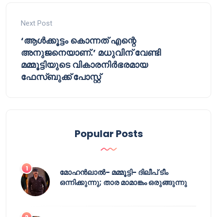
Next Post
‘ആൾക്കൂട്ടം കൊന്നത് എന്റെ
അനുജനെയാണ്.’ മധുവിന് വേണ്ടി
മമ്മൂട്ടിയുടെ വികാരനിർഭരമായ
ഫേസ്‌ബുക്ക് പോസ്റ്റ്
Popular Posts
മോഹൻലാൽ- മമ്മൂട്ടി- ദിലീപ് ടീം
ഒന്നിക്കുന്നു; താര മാമാങ്കം ഒരുങ്ങുന്നു