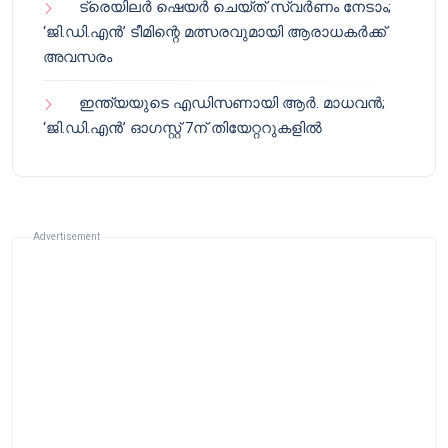
ട്രെയിലർ ഷെയർ ചെയ്‌ത് സ്വർണം നേടാം;
‘ജി.ഡി.എൻ’ ടീമിന്റെ മത്സരവുമായി ആരാധകർക്ക്
അവസരം
ഇന്ത്യയുടെ എഡിസണായി ആർ. മാധവൻ;
‘ജി.ഡി.എൻ’ ഓഗസ്റ്റ് 7ന് തിയേറ്ററുകളിൽ
Advertisement