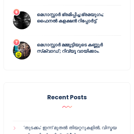
മെഗാസ്റ്റാർ ഭ്രമിപ്പിച്ച ഭ്രമയുഗം;
ഫൈനൽ കളക്ഷൻ റിപ്പോർട്ട്
മെഗാസ്റ്റാർ മമ്മൂട്ടിയുടെ കണ്ണൂർ
സ്‌ക്വാഡ് ; റിവ്യൂ വായിക്കാം.
Recent Posts
‘തുടക്കം’ ഇന്ന് മുതൽ തിയറ്ററുകളിൽ; വിസ്മയ