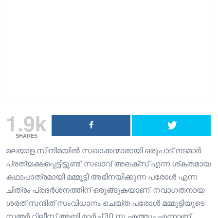
1.9k
SHARES
മലയാള സിനിമയിൽ സഖാക്കന്മാരായി ഒരുപാട് നടമാർ
പ്രത്യക്ഷപ്പെട്ടിട്ടുണ്ട്. സഖാവ് അലക്സ് എന്ന ശ്കതമായ
കഥാപാത്രമായി മമ്മൂട്ടി അഭിനയിക്കുന്ന പരോൾ എന്ന
ചിത്രം പ്രദർശനത്തിന് ഒരുങ്ങുകയാണ്. നവാഗതനായ
ശരത് സന്ദിത് സംവിധാനം ചെയ്ത പരോൾ മമ്മൂട്ടിയുടെ
സമ്മർ റിലീസ് ആയി മാർച്ച് 30 നു എത്തും എന്നാണ്