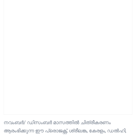
നവംബർ/ ഡിസംബർ മാസത്തിൽ ചിത്രീകരണം
ആരംഭിക്കുന്ന ഈ പ്രൊജക്റ്റ്, ശ്രീലങ്ക, കേരളം, ഡൽഹി,