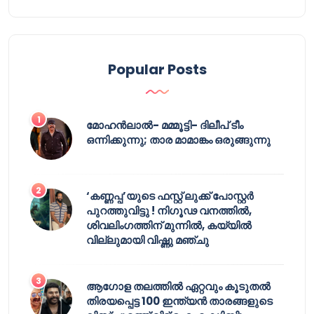
Popular Posts
മോഹൻലാൽ- മമ്മൂട്ടി- ദിലീപ് ടീം
ഒന്നിക്കുന്നു; താര മാമാങ്കം ഒരുങ്ങുന്നു
‘കണ്ണപ്പ’യുടെ ഫസ്റ്റ് ലുക്ക് പോസ്റ്റർ
പുറത്തുവിട്ടു ! നിഗൂഢ വനത്തിൽ,
ശിവലിംഗത്തിന് മുന്നിൽ, കയ്യിൽ
വില്ലുമായി വിഷ്ണു മഞ്ചു
ആഗോള തലത്തിൽ ഏറ്റവും കൂടുതൽ
തിരയപ്പെട്ട 100 ഇന്ത്യൻ താരങ്ങളുടെ