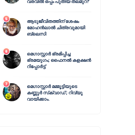
വരവിൽ ഒപ്പം പുതിയ തലമുറ?
ആടുജീവിതത്തിന് ശേഷം
മോഹൻലാൽ ചിത്രവുമായി
ബ്ലെസി
മെഗാസ്റ്റാർ ഭ്രമിപ്പിച്ച
ഭ്രമയുഗം; ഫൈനൽ കളക്ഷൻ
റിപ്പോർട്ട്
മെഗാസ്റ്റാർ മമ്മൂട്ടിയുടെ
കണ്ണൂർ സ്‌ക്വാഡ് ; റിവ്യൂ
വായിക്കാം.