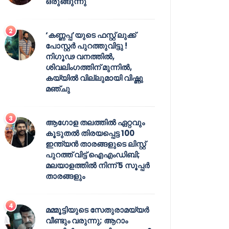
ഒരുങ്ങുന്നു
‘കണ്ണപ്പ’യുടെ ഫസ്റ്റ് ലുക്ക്
പോസ്റ്റർ പുറത്തുവിട്ടു !
നിഗൂഢ വനത്തിൽ,
ശിവലിംഗത്തിന് മുന്നിൽ,
കയ്യിൽ വില്ലുമായി വിഷ്ണു
മഞ്ചു
ആഗോള തലത്തിൽ ഏറ്റവും
കൂടുതൽ തിരയപ്പെട്ട 100
ഇന്ത്യൻ താരങ്ങളുടെ ലിസ്റ്റ്
പുറത്ത് വിട്ട് ഐഎംഡിബി;
മലയാളത്തിൽ നിന്ന് 5 സൂപ്പർ
താരങ്ങളും
മമ്മൂട്ടിയുടെ സേതുരാമയ്യർ
വീണ്ടും വരുന്നു; ആറാം