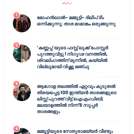
മോഹൻലാൽ- മമ്മൂട്ടി- ദിലീപ് ടീം
ഒന്നിക്കുന്നു; താര മാമാങ്കം ഒരുങ്ങുന്നു
‘കണ്ണപ്പ’യുടെ ഫസ്റ്റ് ലുക്ക് പോസ്റ്റർ
പുറത്തുവിട്ടു ! നിഗൂഢ വനത്തിൽ,
ശിവലിംഗത്തിന് മുന്നിൽ, കയ്യിൽ
വില്ലുമായി വിഷ്ണു മഞ്ചു
ആഗോള തലത്തിൽ ഏറ്റവും കൂടുതൽ
തിരയപ്പെട്ട 100 ഇന്ത്യൻ താരങ്ങളുടെ
ലിസ്റ്റ് പുറത്ത് വിട്ട് ഐഎംഡിബി;
മലയാളത്തിൽ നിന്ന് 5 സൂപ്പർ
താരങ്ങളും
മമ്മൂട്ടിയുടെ സേതുരാമയ്യർ വീണ്ടും