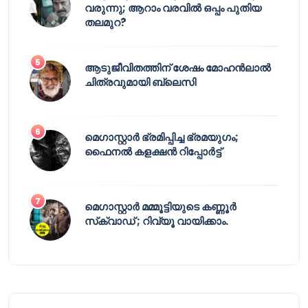
വരുന്നു; ആറാം വരവിൽ ഒപ്പം പുതിയ
തലമുറ?
ആടുജീവിതത്തിന് ശേഷം മോഹൻലാൽ
ചിത്രവുമായി ബ്ലെസി
മെഗാസ്റ്റാർ ഭ്രമിപ്പിച്ച ഭ്രമയുഗം;
ഫൈനൽ കളക്ഷൻ റിപ്പോർട്ട്
മെഗാസ്റ്റാർ മമ്മൂട്ടിയുടെ കണ്ണൂർ
സ്‌ക്വാഡ് ; റിവ്യൂ വായിക്കാം.