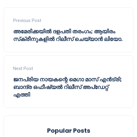
Previous Post
അമേരിക്കയിൽ ദളപതി തരംഗം; ആയിരം
സ്‌ക്രീനുകളിൽ റിലീസ് ചെയ്യാൻ ലിയോ.
Next Post
ജനപ്രിയ നായകന്റെ മെഗാ മാസ് എൻട്രി;
ബാന്ദ്ര ഒഫീഷ്യൽ റിലീസ് അപ്‌ഡേറ്റ്
എത്തി
Popular Posts