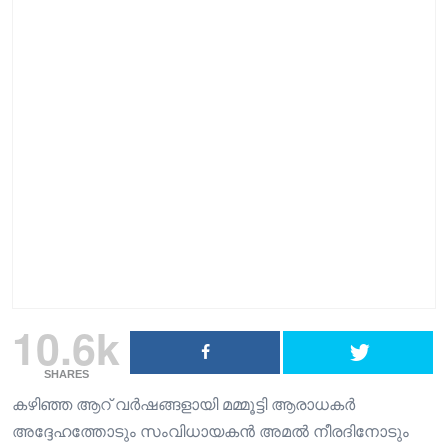
10.6k
SHARES
കഴിഞ്ഞ ആറ് വർഷങ്ങളായി മമ്മൂട്ടി ആരാധകർ
അദ്ദേഹത്തോടും സംവിധായകൻ അമൽ നീരദിനോടും