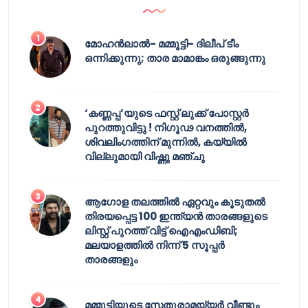
മോഹൻലാൽ- മമ്മൂട്ടി- ദിലീപ് ടീം
ഒന്നിക്കുന്നു; താര മാമാങ്കം ഒരുങ്ങുന്നു
‘കണ്ണപ്പ’യുടെ ഫസ്റ്റ് ലുക്ക് പോസ്റ്റർ
പുറത്തുവിട്ടു ! നിഗൂഢ വനത്തിൽ,
ശിവലിംഗത്തിന് മുന്നിൽ, കയ്യിൽ
വില്ലുമായി വിഷ്ണു മഞ്ചു
ആഗോള തലത്തിൽ ഏറ്റവും കൂടുതൽ
തിരയപ്പെട്ട 100 ഇന്ത്യൻ താരങ്ങളുടെ
ലിസ്റ്റ് പുറത്ത് വിട്ട് ഐഎംഡിബി;
മലയാളത്തിൽ നിന്ന് 5 സൂപ്പർ
താരങ്ങളും
മമ്മൂട്ടിയുടെ സേതുരാമയ്യർ വീണ്ടും