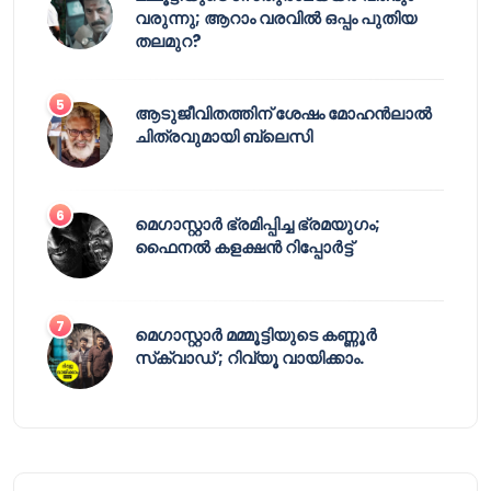
വരുന്നു; ആറാം വരവിൽ ഒപ്പം പുതിയ
തലമുറ?
ആടുജീവിതത്തിന് ശേഷം മോഹൻലാൽ
ചിത്രവുമായി ബ്ലെസി
മെഗാസ്റ്റാർ ഭ്രമിപ്പിച്ച ഭ്രമയുഗം;
ഫൈനൽ കളക്ഷൻ റിപ്പോർട്ട്
മെഗാസ്റ്റാർ മമ്മൂട്ടിയുടെ കണ്ണൂർ
സ്‌ക്വാഡ് ; റിവ്യൂ വായിക്കാം.