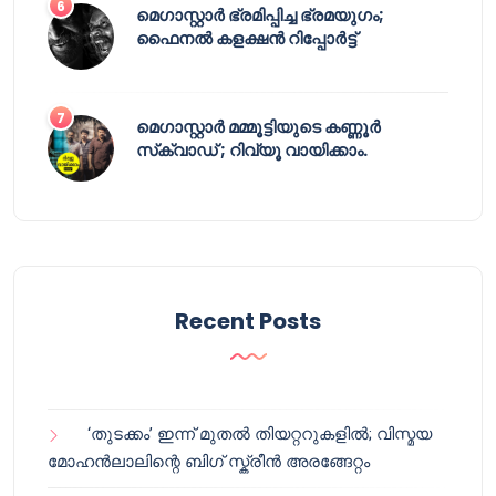
മെഗാസ്റ്റാർ ഭ്രമിപ്പിച്ച ഭ്രമയുഗം;
ഫൈനൽ കളക്ഷൻ റിപ്പോർട്ട്
മെഗാസ്റ്റാർ മമ്മൂട്ടിയുടെ കണ്ണൂർ
സ്‌ക്വാഡ് ; റിവ്യൂ വായിക്കാം.
Recent Posts
‘തുടക്കം’ ഇന്ന് മുതൽ തിയറ്ററുകളിൽ; വിസ്മയ
മോഹൻലാലിന്റെ ബിഗ് സ്ക്രീൻ അരങ്ങേറ്റം