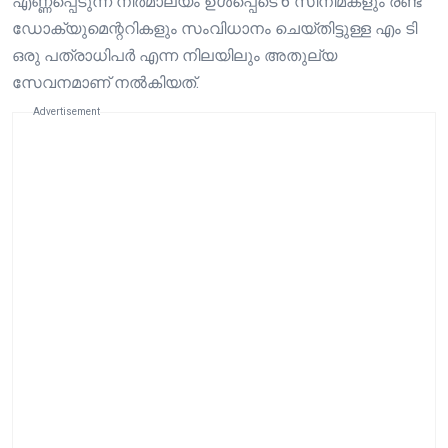
എണ്ണപ്പെടുന്ന നിർമാല്യം ഉൾപ്പെടെ 6 സിനിമകളും രണ്ട്
ഡോക്യുമെന്ററികളും സംവിധാനം ചെയ്തിട്ടുള്ള എം ടി
ഒരു പത്രാധിപർ എന്ന നിലയിലും അതുല്യ
സേവനമാണ് നൽകിയത്.
Advertisement