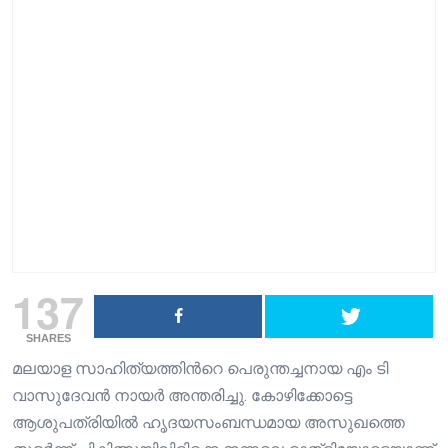
137
SHARES
മലയാള സാഹിത്യത്തിൻറെ പെരുന്തച്ചനായ എം ടി
വാസുദേവൻ നായർ അന്തരിച്ചു. കോഴിക്കോട്ടെ
ആശുപത്രിയിൽ ഹൃദയസംബന്ധമായ അസുഖത്തെ