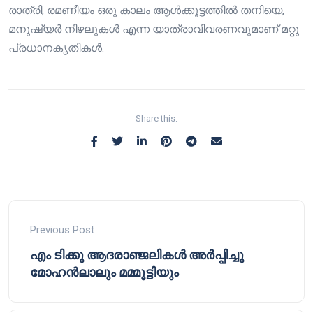
രാത്രി, രമണീയം ഒരു കാലം ആൾക്കൂട്ടത്തിൽ തനിയെ,
മനുഷ്യർ നിഴലുകൾ എന്ന യാത്രാവിവരണവുമാണ് മറ്റു
പ്രധാനകൃതികൾ.
Share this:
Previous Post
എം ടിക്കു ആദരാഞ്ജലികൾ അർപ്പിച്ചു
മോഹൻലാലും മമ്മൂട്ടിയും