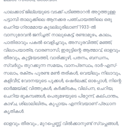
പാലക്കാട് ജില്ലയുടെ വടക്ക് പടിഞ്ഞാറൻ അറ്റത്തുള്ള
പട്ടാമ്പി താലൂക്കിലെ ആനക്കര പഞ്ചായത്തിലെ ഒരു
ചെറിയ ഗ്രാമമായ കൂടല്ലൂരിലാണ് 1933-ൽ
വാസുദേവൻ ജനിച്ചത്. നാലുകെട്ട്, രണ്ടാമൂഴം, കാലം,
പാതിരാവും പകൽ വെളിച്ചവും, അസുരവിത്ത്, മഞ്ഞ്,
വിലാപയാത്ര, വാരണാസി, ഇരുട്ടിന്റെ ആത്മാവ്‌, ഓളവും
തീരവും, കുട്ട്യേടത്തി, വാരിക്കുഴി, പതനം, ബന്ധനം,
സ്വർഗ്ഗം തുറക്കുന്ന സമയം, വാനപ്രസ്ഥം, ദാർ-എസ്‌-
സലാം, രക്തം പുരണ്ട മൺ തരികൾ, വെയിലും നിലാവും,
കളിവീട്‌, വേദനയുടെ പൂക്കൾ, ഷെർലക്ക്‌, ഓപ്പോൾ, നിന്റെ
ഓർമ്മയ്ക്ക്, വിത്തുകൾ, കർക്കിടകം, വില്പന, ചെറിയ,
ചെറിയ ഭൂകമ്പങ്ങൾ, പെരുമഴയുടെ പിറ്റേന്ന്, കല്പാന്തം,
കാഴ്ച, ശിലാലിഖിതം, കുപ്പായം എന്നിവയാണ് പ്രധാന
കൃതികൾ.
ഓളവും തീരവും , മുറപ്പെണ്ണ്, വിൽക്കാനുണ്ട് സ്വപ്നങ്ങൾ,