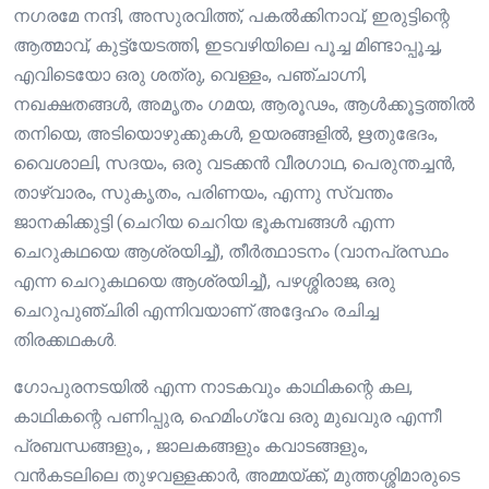
നഗരമേ നന്ദി, അസുരവിത്ത്‌, പകൽക്കിനാവ്, ഇരുട്ടിന്റെ
ആത്മാവ്, കുട്ട്യേടത്തി, ഇടവഴിയിലെ പൂച്ച മിണ്ടാപ്പൂച്ച,
എവിടെയോ ഒരു ശത്രു, വെള്ളം, പഞ്ചാഗ്നി,
നഖക്ഷതങ്ങൾ, അമൃതം ഗമയ, ആരൂഢം, ആൾക്കൂട്ടത്തിൽ
തനിയെ, അടിയൊഴുക്കുകൾ, ഉയരങ്ങളിൽ, ഋതുഭേദം,
വൈശാലി, സദയം, ഒരു വടക്കൻ വീരഗാഥ, പെരുന്തച്ചൻ,
താഴ്വാരം, സുകൃതം, പരിണയം, എന്നു സ്വന്തം
ജാനകിക്കുട്ടി (ചെറിയ ചെറിയ ഭൂകമ്പങ്ങൾ എന്ന
ചെറുകഥയെ ആശ്രയിച്ച്‌), തീർത്ഥാടനം (വാനപ്രസ്ഥം
എന്ന ചെറുകഥയെ ആശ്രയിച്ച്‌), പഴശ്ശിരാജ, ഒരു
ചെറുപുഞ്ചിരി എന്നിവയാണ് അദ്ദേഹം രചിച്ച
തിരക്കഥകൾ.
ഗോപുരനടയിൽ എന്ന നാടകവും കാഥികന്റെ കല,
കാഥികന്റെ പണിപ്പുര, ഹെമിംഗ്‌വേ ഒരു മുഖവുര എന്നീ
പ്രബന്ധങ്ങളും, , ജാലകങ്ങളും കവാടങ്ങളും,
വൻകടലിലെ തുഴവള്ളക്കാർ, അമ്മയ്ക്ക്, മുത്തശ്ശിമാരുടെ