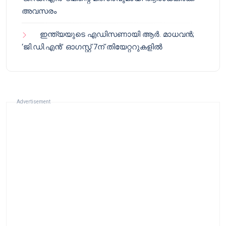
അവസരം
ഇന്ത്യയുടെ എഡിസണായി ആർ. മാധവൻ;
‘ജി.ഡി.എൻ’ ഓഗസ്റ്റ് 7ന് തിയേറ്ററുകളിൽ
Advertisement