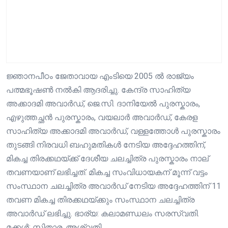
ജ്ഞാനപീഠം ജേതാവായ എംടിയെ 2005 ൽ രാജ്യം
പത്മഭൂഷൺ നൽകി ആദരിച്ചു. കേന്ദ്ര സാഹിത്യ
അക്കാദമി അവാർഡ്, ജെ.സി. ദാനിയേൽ പുരസ്കാരം,
എഴുത്തച്ഛൻ പുരസ്കാരം, വയലാർ അവാർഡ്, കേരള
സാഹിത്യ അക്കാദമി അവാർഡ്, വള്ളത്തോൾ പുരസ്കാരം
തുടങ്ങി നിരവധി ബഹുമതികൾ നേടിയ അദ്ദേഹത്തിന്,
മികച്ച തിരക്കഥയ്ക്ക് ദേശീയ ചലച്ചിത്ര പുരസ്കാരം നാല്
തവണയാണ് ലഭിച്ചത്. മികച്ച സംവിധായകന് മൂന്ന് വട്ടം
സംസ്ഥാന ചലച്ചിത്ര അവാർഡ് നേടിയ അദ്ദേഹത്തിന് 11
തവണ മികച്ച തിരക്കഥയ്ക്കും സംസ്ഥാന ചലച്ചിത്ര
അവാർഡ് ലഭിച്ചു. ഭാര്യ: കലാമണ്ഡലം സരസ്വതി.
മക്കൾ: സിതാര, അശ്വതി.