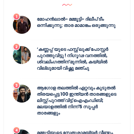
മോഹൻലാൽ- മമ്മൂട്ടി- ദിലീപ് ടീം
ഒന്നിക്കുന്നു; താര മാമാങ്കം ഒരുങ്ങുന്നു
‘കണ്ണപ്പ’യുടെ ഫസ്റ്റ് ലുക്ക് പോസ്റ്റർ
പുറത്തുവിട്ടു ! നിഗൂഢ വനത്തിൽ,
ശിവലിംഗത്തിന് മുന്നിൽ, കയ്യിൽ
വില്ലുമായി വിഷ്ണു മഞ്ചു
ആഗോള തലത്തിൽ ഏറ്റവും കൂടുതൽ
തിരയപ്പെട്ട 100 ഇന്ത്യൻ താരങ്ങളുടെ
ലിസ്റ്റ് പുറത്ത് വിട്ട് ഐഎംഡിബി;
മലയാളത്തിൽ നിന്ന് 5 സൂപ്പർ
താരങ്ങളും
മമ്മൂട്ടിയുടെ സേതുരാമയ്യർ വീണ്ടും