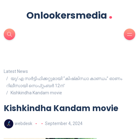
.
Onlookersmedia
Latest News
യു/എ സർട്ടിഫിക്കറ്റുമായി “കിഷ്‌കിന്ധാ കാണ്ഡം” ഓണം
റിലീസായി സെപ്റ്റംബർ 12ന്
Kishkindha Kandam movie
Kishkindha Kandam movie
webdesk
September 4, 2024