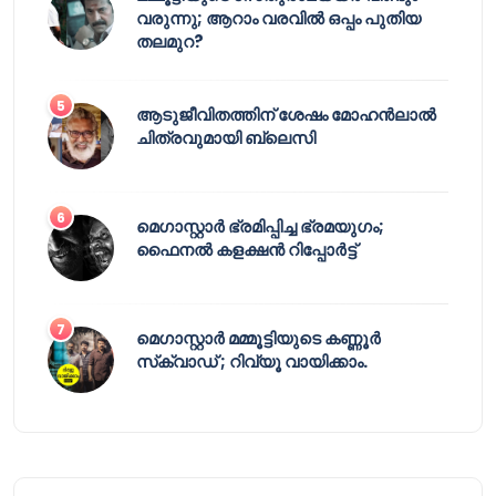
വരുന്നു; ആറാം വരവിൽ ഒപ്പം പുതിയ
തലമുറ?
ആടുജീവിതത്തിന് ശേഷം മോഹൻലാൽ
ചിത്രവുമായി ബ്ലെസി
മെഗാസ്റ്റാർ ഭ്രമിപ്പിച്ച ഭ്രമയുഗം;
ഫൈനൽ കളക്ഷൻ റിപ്പോർട്ട്
മെഗാസ്റ്റാർ മമ്മൂട്ടിയുടെ കണ്ണൂർ
സ്‌ക്വാഡ് ; റിവ്യൂ വായിക്കാം.