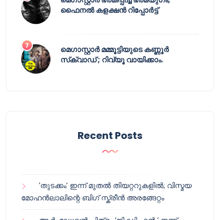
ഫൈനൽ കളക്ഷൻ റിപ്പോർട്ട്
മെഗാസ്റ്റാർ മമ്മൂട്ടിയുടെ കണ്ണൂർ
സ്‌ക്വാഡ് ; റിവ്യൂ വായിക്കാം.
Recent Posts
‘തുടക്കം’ ഇന്ന് മുതൽ തിയറ്ററുകളിൽ; വിസ്മയ
മോഹൻലാലിന്റെ ബിഗ് സ്ക്രീൻ അരങ്ങേറ്റം