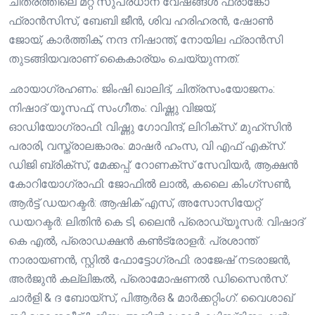
ചിത്രത്തിലെ മറ്റ് സുപ്രധാന വേഷങ്ങൾ ഫ്രാങ്കോ
ഫ്രാൻസിസ്, ബേബി ജീൻ, ശിവ ഹരിഹരൻ, ഷോൺ
ജോയ്, കാർത്തിക്, നന്ദ നിഷാന്ത്, നോയില ഫ്രാൻസി
തുടങ്ങിയവരാണ് കൈകാര്യം ചെയ്യുന്നത്.
ഛായാഗ്രഹണം: ജിംഷി ഖാലിദ്, ചിത്രസംയോജനം:
നിഷാദ് യൂസഫ്, സംഗീതം: വിഷ്ണു വിജയ്,
ഓഡിയോഗ്രാഫി: വിഷ്ണു ഗോവിന്ദ്, ലിറിക്‌സ്: മുഹ്സിൻ
പരാരി, വസ്ത്രാലങ്കാരം: മാഷർ ഹംസ, വി എഫ് എക്സ്:
ഡിജി ബ്രിക്സ്, മേക്കപ്പ്: റോണക്സ് സേവിയർ, ആക്ഷൻ
കോറിയോഗ്രാഫി: ജോഫിൽ ലാൽ, കലൈ കിംഗ്സൺ,
ആർട്ട് ഡയറക്ടർ: ആഷിക് എസ്, അസോസിയേറ്റ്
ഡയറക്ടർ: ലിതിൻ കെ ടി, ലൈൻ പ്രൊഡ്യൂസർ: വിഷാദ്
കെ എൽ‍, പ്രൊഡക്ഷൻ കൺട്രോളർ: പ്രശാന്ത്
നാരായണൻ, സ്റ്റിൽ ഫോട്ടോഗ്രഫി: രാജേഷ് നടരാജൻ,
അർജുൻ കല്ലിങ്കൽ, പ്രൊമോഷണൽ ഡിസൈൻസ്:
ചാർളി & ദ ബോയ്സ്, പിആർഒ & മാർക്കറ്റിംഗ്: വൈശാഖ്