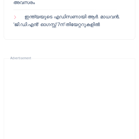
അവസരം
ഇന്ത്യയുടെ എഡിസണായി ആർ. മാധവൻ;
‘ജി.ഡി.എൻ’ ഓഗസ്റ്റ് 7ന് തിയേറ്ററുകളിൽ
Advertisement