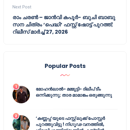
Next Post
രാം ചരൺ – ജാൻവി കപൂർ- ബുചി ബാബു
സന ചിത്രം ‘പെദ്ധി’ ഫസ്റ്റ് ഷോട്ട് പുറത്ത്;
റിലീസ് മാർച്ച് 27, 2026
Popular Posts
മോഹൻലാൽ- മമ്മൂട്ടി- ദിലീപ് ടീം
ഒന്നിക്കുന്നു; താര മാമാങ്കം ഒരുങ്ങുന്നു
‘കണ്ണപ്പ’യുടെ ഫസ്റ്റ് ലുക്ക് പോസ്റ്റർ
പുറത്തുവിട്ടു ! നിഗൂഢ വനത്തിൽ,