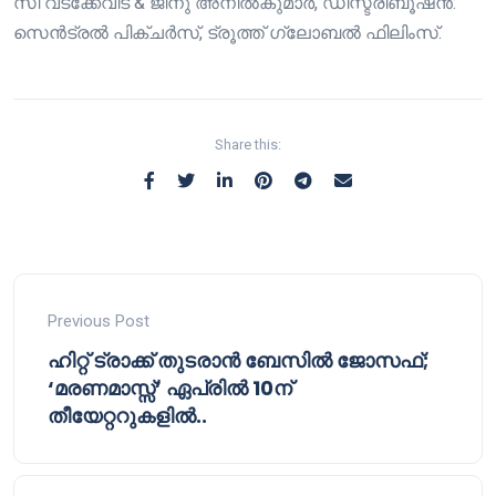
സി വടക്കേവീട് & ജിനു അനിൽകുമാർ, ഡിസ്ട്രിബൂഷൻ:
സെൻട്രൽ പിക്ചർസ്, ട്രൂത്ത് ഗ്ലോബൽ ഫിലിംസ്.
Share this:
Previous Post
ഹിറ്റ് ട്രാക്ക് തുടരാൻ ബേസിൽ ജോസഫ്;
‘മരണമാസ്സ്’ ഏപ്രിൽ 10ന്
തീയേറ്ററുകളിൽ..